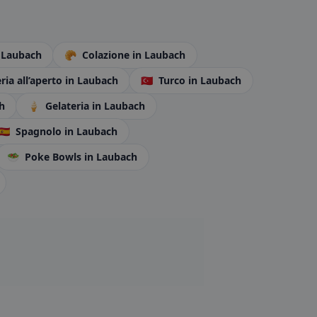
 Laubach
🥐
Colazione
in Laubach
ria all’aperto
in Laubach
🇹🇷
Turco
in Laubach
h
🍦
Gelateria
in Laubach
🇪🇸
Spagnolo
in Laubach
🥗
Poke Bowls
in Laubach