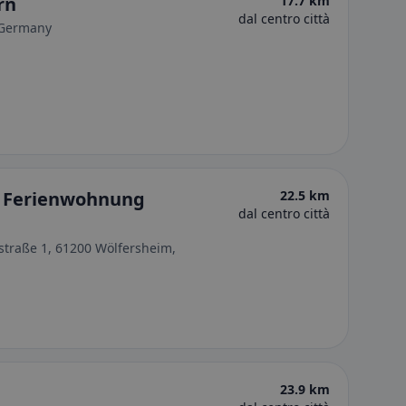
rn
17.7 km
dal centro città
 Germany
 Ferienwohnung
22.5 km
dal centro città
traße 1, 61200 Wölfersheim,
23.9 km