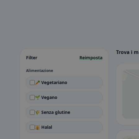
Trova i m
Filter
Reimposta
Alimentazione
🥕 Vegetariano
🌱 Vegano
🌾 Senza glutine
🕌 Halal