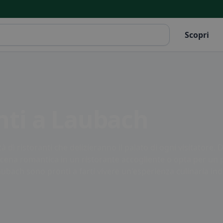
Scopri
anti a Laubach
di ristoranti che delizieranno il palato di ogni visitatore. Da
una cena romantica in un ristorante accogliente o opta per un
aubach sono pronti a farti vivere un'esperienza culinaria indi