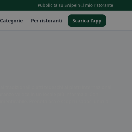
·
Pubblicità su Swipein
Il mio ristorante
Categorie
Per ristoranti
Scarica l’app
i tradizionali piatti tedeschi ai piatti internazionali
 pranzo veloce in un locale più informale. Con
menticabile. Prenota ora e scopri i sapori unici di