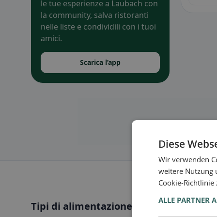
le tue esperienze a Laubach con
la community, salva ristoranti
nelle liste e condividili con i tuoi
amici.
Scarica l’app
Diese Webse
Wir verwenden Co
weitere Nutzung 
Cookie-Richtlinie
ALLE PARTNER 
Tipi di alimentazione a Laubach