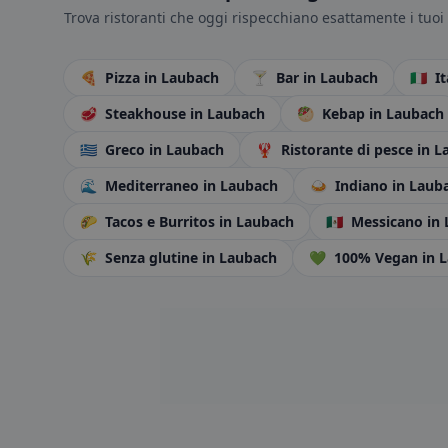
Trova ristoranti che oggi rispecchiano esattamente i tuoi 
🍕
Pizza
in Laubach
🍸
Bar
in Laubach
🇮🇹
I
🥩
Steakhouse
in Laubach
🥙
Kebap
in Laubach
🇬🇷
Greco
in Laubach
🦞
Ristorante di pesce
in L
🌊
Mediterraneo
in Laubach
🍛
Indiano
in Laub
🌮
Tacos e Burritos
in Laubach
🇲🇽
Messicano
in
🌾
Senza glutine
in Laubach
💚
100% Vegan
in 