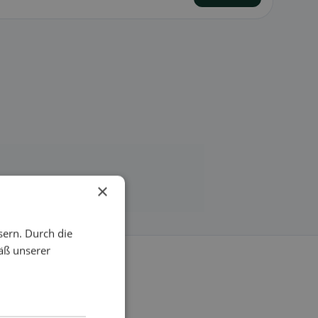
×
sern. Durch die
äß unserer