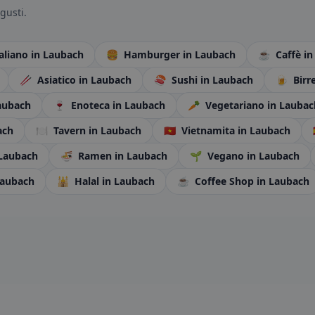
gusti.
taliano
in Laubach
🍔
Hamburger
in Laubach
☕
Caffè
in
🥢
Asiatico
in Laubach
🍣
Sushi
in Laubach
🍺
Birre
aubach
🍷
Enoteca
in Laubach
🥕
Vegetariano
in Laubac
ach
🍽️
Tavern
in Laubach
🇻🇳
Vietnamita
in Laubach
 Laubach
🍜
Ramen
in Laubach
🌱
Vegano
in Laubach
Laubach
🕌
Halal
in Laubach
☕
Coffee Shop
in Laubach