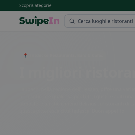
Scopri
Categorie
Swipein Homepage
📍 Entdecke Restaurants, Bars & Cafés
I migliori ristor
Laubach, nella regione dell'Hessen, offre una varietà 
più esotici, c'è qualcosa per tutti i gusti. Goditi 
atmosfere uniche e menu deliziosi, i ristoranti di L
questa pittoresca città tedesca. Buon appetito!