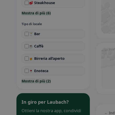
🥩 Steakhouse
Mostra di più (6)
Tipo di locale
🍸 Bar
☕ Caffè
🍺 Birreria all’aperto
🍷 Enoteca
Mostra di più (2)
In giro per Laubach?
Ottieni la nostra app, condividi
← Ind