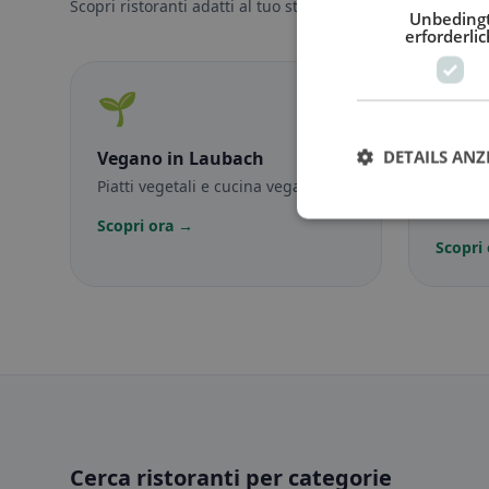
Scopri ristoranti adatti al tuo stile alimentare.
Unbeding
erforderlic
🌱
🥕
DETAILS ANZ
Vegano
in Laubach
Veget
Piatti vegetali e cucina vegana
Piatti 
vegetar
Scopri ora →
Scopri
Cerca ristoranti per categorie