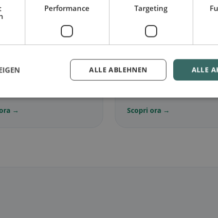
t
Performance
Targeting
Fu
h
🌾
EIGEN
ALLE ABLEHNEN
ALLE A
ariano
in Laubach
Senza glutine
in Lauba
senza carne e classici
Opzioni senza glutine e con
iani
della community
 ora →
Scopri ora →