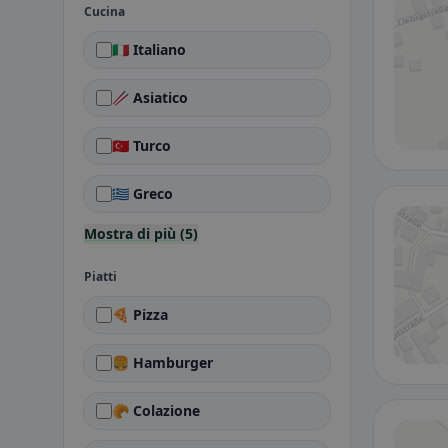
Cucina
🇮🇹 Italiano
🥢 Asiatico
🇹🇷 Turco
🇬🇷 Greco
Mostra di più (5)
Piatti
🍕 Pizza
🍔 Hamburger
🥐 Colazione