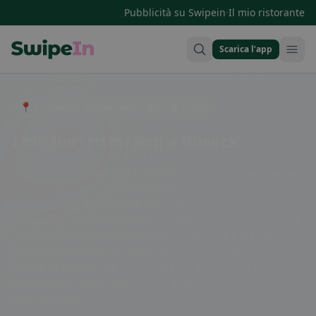
·
Pubblicità su Swipein
Il mio ristorante
Scarica l’app
Swipein Homepage
📍 Entdecke Restaurants, Bars & Cafés
I migliori ristoranti a Buseck
Se stai cercando deliziosi ristoranti a Buseck, Hessen, sei nel
posto giusto! Con una vasta selezione di cucine locali e
internazionali, Buseck offre un'esperienza culinaria unica. Dai
tradizionali ristoranti tedeschi ai ristoranti italiani accoglienti,
troverai sicuramente qualcosa che soddisferà il tuo palato.
Che tu stia cercando un pasto veloce o una cena rilassante,
Buseck ha tutto da offrire. Prenota ora il tuo tavolo e
preparati a gustare i sapori unici di questa incantevole città.
Buon appetito!