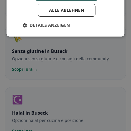
Scopri ora →
ALLE ABLEHNEN
DETAILS ANZEIGEN
🌾
Senza glutine
in Buseck
Opzioni senza glutine e consigli della community
Scopri ora →
☪️
Halal
in Buseck
Opzioni halal per cucina e posizione
Scopri ora →