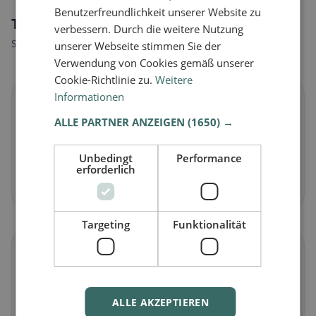
Benutzerfreundlichkeit unserer Website zu
Tipi di alimentazione a Buseck
verbessern. Durch die weitere Nutzung
Scopri ristoranti adatti al tuo stile alimentare.
unserer Webseite stimmen Sie der
Verwendung von Cookies gemäß unserer
Cookie-Richtlinie zu.
Weitere
Informationen
🌱
ALLE PARTNER ANZEIGEN
(1650) →
Vegano
in Buseck
Unbedingt
Performance
Piatti vegetali e cucina vegana
erforderlich
Scopri ora →
Targeting
Funktionalität
🥕
Vegetariano
in Buseck
ALLE AKZEPTIEREN
Piatti senza carne e classici vegetariani