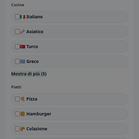
Cucina
🇮🇹 Italiano
🥢 Asiatico
🇹🇷 Turco
🇬🇷 Greco
Mostra di più (5)
Piatti
🍕 Pizza
🍔 Hamburger
🥐 Colazione