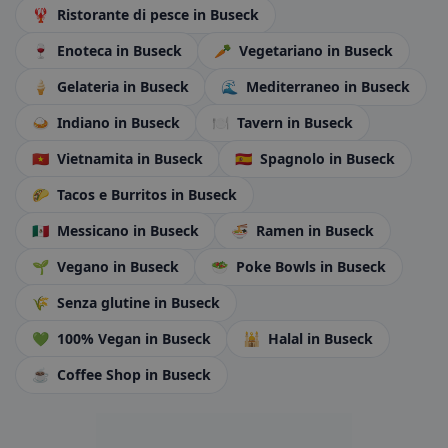
🦞
Ristorante di pesce
in Buseck
🍷
Enoteca
in Buseck
🥕
Vegetariano
in Buseck
🍦
Gelateria
in Buseck
🌊
Mediterraneo
in Buseck
🍛
Indiano
in Buseck
🍽️
Tavern
in Buseck
🇻🇳
Vietnamita
in Buseck
🇪🇸
Spagnolo
in Buseck
🌮
Tacos e Burritos
in Buseck
🇲🇽
Messicano
in Buseck
🍜
Ramen
in Buseck
🌱
Vegano
in Buseck
🥗
Poke Bowls
in Buseck
🌾
Senza glutine
in Buseck
💚
100% Vegan
in Buseck
🕌
Halal
in Buseck
☕
Coffee Shop
in Buseck