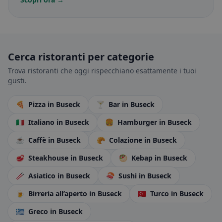
Cerca ristoranti per categorie
Trova ristoranti che oggi rispecchiano esattamente i tuoi
gusti.
🍕
Pizza
in Buseck
🍸
Bar
in Buseck
🇮🇹
Italiano
in Buseck
🍔
Hamburger
in Buseck
☕
Caffè
in Buseck
🥐
Colazione
in Buseck
🥩
Steakhouse
in Buseck
🥙
Kebap
in Buseck
🥢
Asiatico
in Buseck
🍣
Sushi
in Buseck
🍺
Birreria all’aperto
in Buseck
🇹🇷
Turco
in Buseck
🇬🇷
Greco
in Buseck