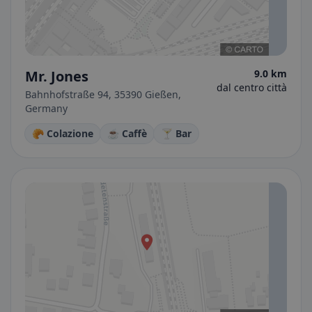
Mr. Jones
9.0 km
dal centro città
Bahnhofstraße 94, 35390 Gießen,
Germany
🥐 Colazione
☕ Caffè
🍸 Bar