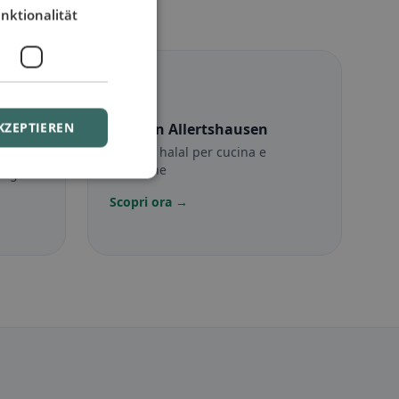
nktionalität
☪️
KZEPTIEREN
Halal
in Allertshausen
Opzioni halal per cucina e
posizione
sigli
Scopri ora →