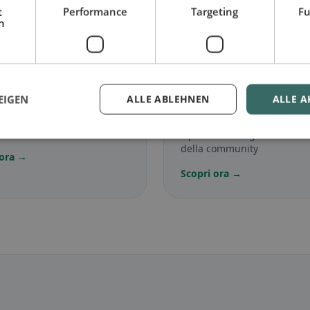
t
Performance
Targeting
Fu
h
🌾
EIGEN
ALLE ABLEHNEN
ALLE A
ariano
in Allertshausen
Senza glutine
in
Allertshausen
senza carne e classici
iani
Opzioni senza glutine e con
della community
 ora →
Scopri ora →