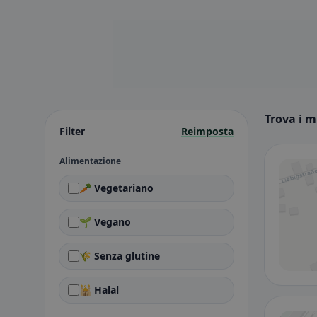
Trova i m
Filter
Reimposta
Alimentazione
🥕 Vegetariano
🌱 Vegano
🌾 Senza glutine
🕌 Halal