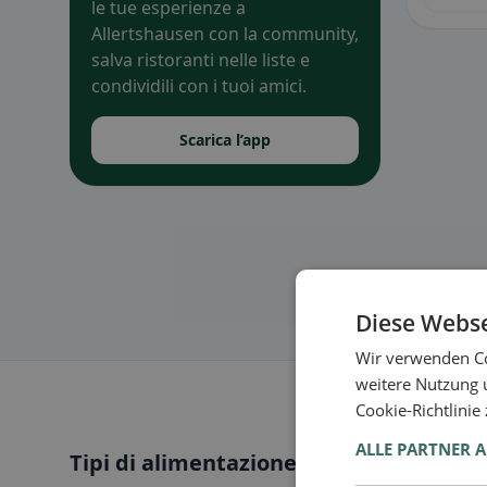
le tue esperienze a
Allertshausen con la community,
salva ristoranti nelle liste e
condividili con i tuoi amici.
Scarica l’app
Diese Webse
Wir verwenden Co
weitere Nutzung 
Cookie-Richtlinie
ALLE PARTNER 
Tipi di alimentazione a Allertshausen