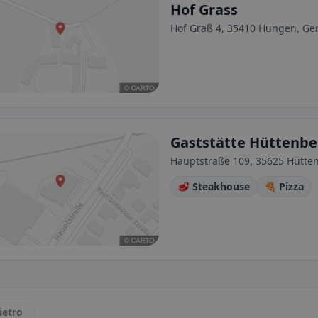
Hof Grass
Hof Graß 4, 35410 Hungen, G
Gaststätte Hüttenbe
Hauptstraße 109, 35625 Hütte
🥩 Steakhouse
🍕 Pizza
ietro