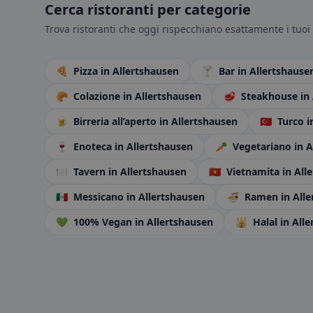
Cerca ristoranti per categorie
Trova ristoranti che oggi rispecchiano esattamente i tuoi 
🍕
Pizza
in Allertshausen
🍸
Bar
in Allertshause
🥐
Colazione
in Allertshausen
🥩
Steakhouse
in
🍺
Birreria all’aperto
in Allertshausen
🇹🇷
Turco
i
🍷
Enoteca
in Allertshausen
🥕
Vegetariano
in 
🍽️
Tavern
in Allertshausen
🇻🇳
Vietnamita
in All
🇲🇽
Messicano
in Allertshausen
🍜
Ramen
in All
💚
100% Vegan
in Allertshausen
🕌
Halal
in All