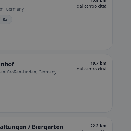
15.8 km
dal centro città
en, Germany
 Bar
hnhof
19.7 km
dal centro città
den-Großen-Linden, Germany
altungen / Biergarten
22.2 km