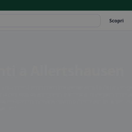
Scopri
anti a Allertshausen
una varietà di ristoranti che delizieranno i palati più esigent
tu stia cercando un'accogliente trattoria o un elegante ristor
lle prelibatezze culinarie offerte dai ristoranti locali per
shausen!