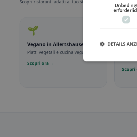
Scopri ristoranti adatti al tuo stile alimentare.
Unbeding
erforderlic
🌱
🥕
DETAILS ANZ
Vegano
in Allertshausen
Veget
Piatti vegetali e cucina vegana
Piatti 
vegetar
Scopri ora →
Scopri