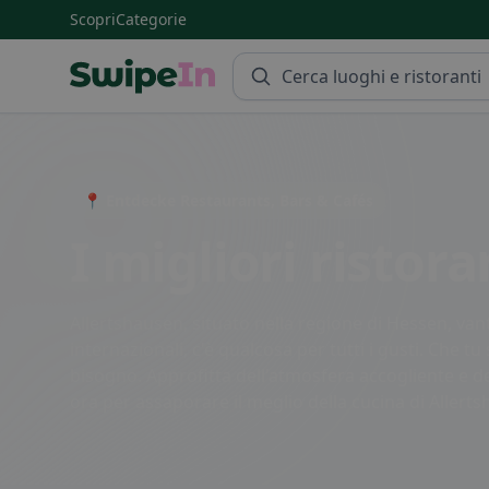
Scopri
Categorie
Swipein Homepage
📍 Entdecke Restaurants, Bars & Cafés
I migliori ristor
Allertshausen, situato nella regione di Hessen, vanta 
internazionali, c'è qualcosa per tutti i gusti. Che 
bisogno. Approfitta dell'atmosfera accogliente e de
ora per assaporare il meglio della cucina di Allert