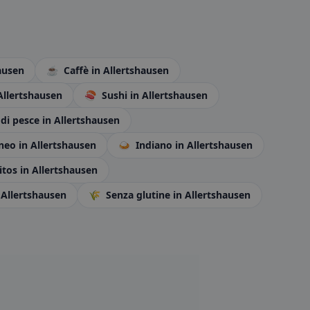
ausen
☕
Caffè
in Allertshausen
Allertshausen
🍣
Sushi
in Allertshausen
 di pesce
in Allertshausen
aneo
in Allertshausen
🍛
Indiano
in Allertshausen
itos
in Allertshausen
 Allertshausen
🌾
Senza glutine
in Allertshausen