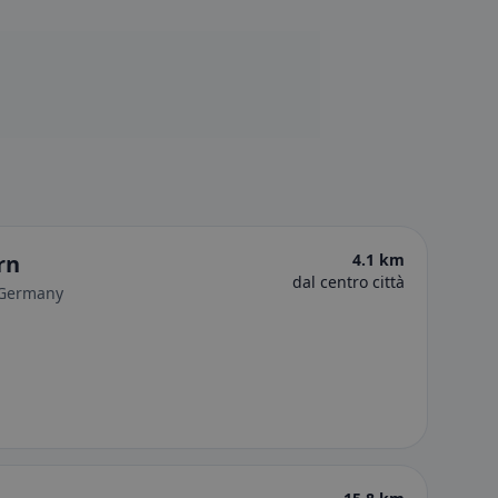
rn
4.1 km
dal centro città
 Germany