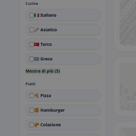
Cucina
🇮🇹 Italiano
🥢 Asiatico
🇹🇷 Turco
🇬🇷 Greco
Mostra di più (5)
Piatti
🍕 Pizza
🍔 Hamburger
🥐 Colazione