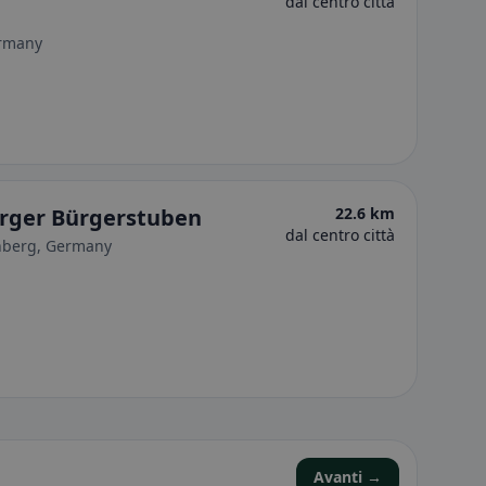
dal centro città
ermany
rger Bürgerstuben
22.6 km
dal centro città
nberg, Germany
Avanti →