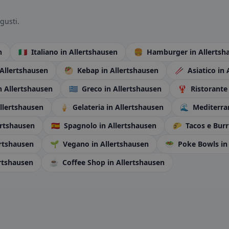
gusti.
n
🇮🇹
Italiano
in Allertshausen
🍔
Hamburger
in Allertsh
 Allertshausen
🥙
Kebap
in Allertshausen
🥢
Asiatico
in 
n Allertshausen
🇬🇷
Greco
in Allertshausen
🦞
Ristorante
Allertshausen
🍦
Gelateria
in Allertshausen
🌊
Mediterr
ertshausen
🇪🇸
Spagnolo
in Allertshausen
🌮
Tacos e Burr
ertshausen
🌱
Vegano
in Allertshausen
🥗
Poke Bowls
in
ertshausen
☕
Coffee Shop
in Allertshausen