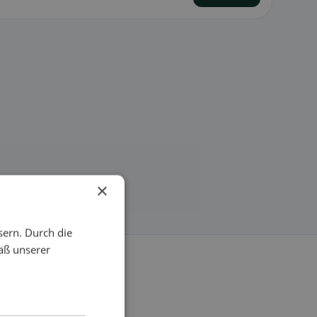
×
sern. Durch die
äß unserer