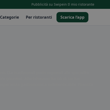
·
Pubblicità su Swipein
Il mio ristorante
Categorie
Per ristoranti
Scarica l’app
i. Dai tradizionali piatti regionali alle specialità
ante gourmet, Allertshausen ha ciò di cui hai
 un'esperienza gastronomica indimenticabile. Prenota