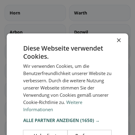
Horn
Warth
Arbon
Dozwil
×
Diese Webseite verwendet
Egnach
Hefenhofen
Cookies.
Wir verwenden Cookies, um die
Kesswil
Roggwil (TG)
Benutzerfreundlichkeit unserer Website zu
verbessern. Durch die weitere Nutzung
unserer Webseite stimmen Sie der
Romanshorn
Salmsach
Verwendung von Cookies gemäß unserer
Cookie-Richtlinie zu.
Weitere
Sommeri
Informationen
Uttwil
ALLE PARTNER ANZEIGEN
(1650) →
Amriswil
Bischofszell