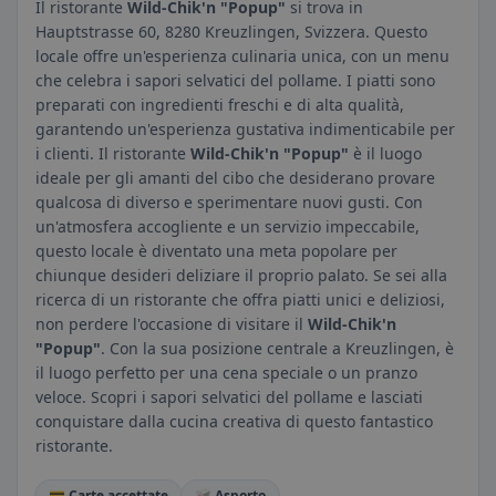
Il ristorante
Wild-Chik'n "Popup"
si trova in
Hauptstrasse 60, 8280 Kreuzlingen, Svizzera. Questo
locale offre un'esperienza culinaria unica, con un menu
che celebra i sapori selvatici del pollame. I piatti sono
preparati con ingredienti freschi e di alta qualità,
garantendo un'esperienza gustativa indimenticabile per
i clienti. Il ristorante
Wild-Chik'n "Popup"
è il luogo
ideale per gli amanti del cibo che desiderano provare
qualcosa di diverso e sperimentare nuovi gusti. Con
un'atmosfera accogliente e un servizio impeccabile,
questo locale è diventato una meta popolare per
chiunque desideri deliziare il proprio palato. Se sei alla
ricerca di un ristorante che offra piatti unici e deliziosi,
non perdere l'occasione di visitare il
Wild-Chik'n
"Popup"
. Con la sua posizione centrale a Kreuzlingen, è
il luogo perfetto per una cena speciale o un pranzo
veloce. Scopri i sapori selvatici del pollame e lasciati
conquistare dalla cucina creativa di questo fantastico
ristorante.
💳 Carte accettate
🥡 Asporto