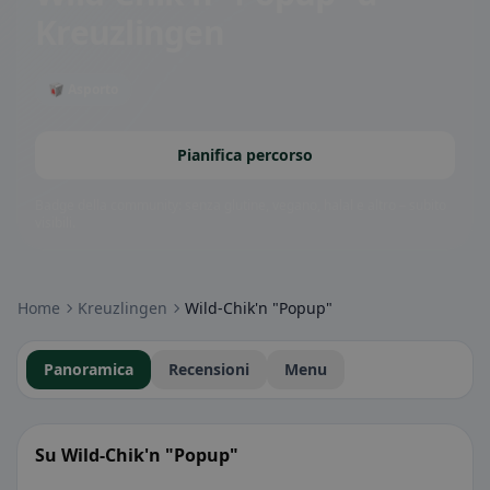
Kreuzlingen
🥡 Asporto
Pianifica percorso
Badge della community: senza glutine, vegano, halal e altro – subito
visibili.
Home
Kreuzlingen
Wild-Chik'n "Popup"
Panoramica
Recensioni
Menu
Su Wild-Chik'n "Popup"