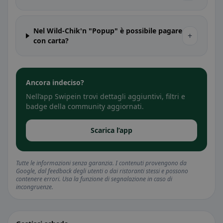
Nel Wild-Chik'n "Popup" è possibile pagare
+
con carta?
Ancora indeciso?
Nell’app Swipein trovi dettagli aggiuntivi, filtri e
badge della community aggiornati.
Scarica l’app
Tutte le informazioni senza garanzia. I contenuti provengono da
Google, dal feedback degli utenti o dai ristoranti stessi e possono
contenere errori. Usa la funzione di segnalazione in caso di
incongruenze.