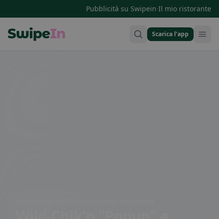
·
Pubblicità su Swipein
Il mio ristorante
Scarica l’app
Swipein Homepage
Hauptstrasse 60, 8280 Kreuzlingen, Switzerland
Wild-Chik'n "Popup"
a