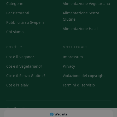
Categorie
Alimentazione Vegetariana
Per ristoranti
Alimentazione Senza
Glutine
Pubblicità su Swipein
Alimentazione Halal
Chi siamo
COS'È...?
NOTE LEGALI
Cos'è il Vegano?
Impressum
Cos'è il Vegetariano?
Privacy
Cos'è il Senza Glutine?
Violazione del copyright
Cos'è l'Halal?
Termini di servizio
© 2026
🌐 Website
DE
EN
IT