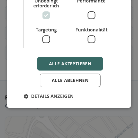
Unbedingt
Performance
erforderlich
Erlen
Hauptwil-Gottshaus
Targeting
Funktionalität
Hohentannen
Kradolf-Schönenberg
Sulgen
Zihlschlacht-Sitterdorf
ALLE AKZEPTIEREN
ALLE ABLEHNEN
DETAILS ANZEIGEN
Ristoranti selezionati
Qualche scelta per iniziare subito.