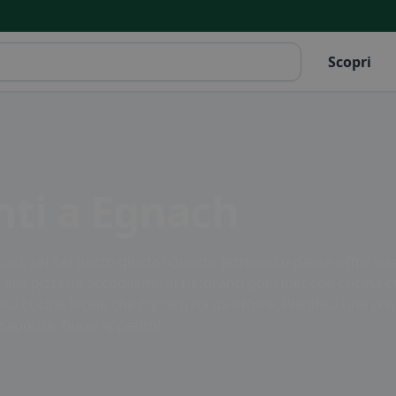
Scopri
anti a Egnach
gau, sei nel posto giusto! Questo pittoresco paese offre una 
, alle pizzerie accoglienti, ai ristoranti gourmet con cucina cr
osa cucina locale che Egnach ha da offrire. Pianifica una cena
e saporite. Buon appetito!