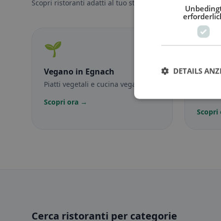
Scopri ristoranti adatti al tuo stile alimentare.
Unbeding
erforderlic
🌱
🥕
DETAILS ANZ
Vegano
in Egnach
Veget
Piatti vegetali e cucina vegana
Piatti 
vegetar
Scopri ora →
Scopri
Cerca ristoranti per categorie