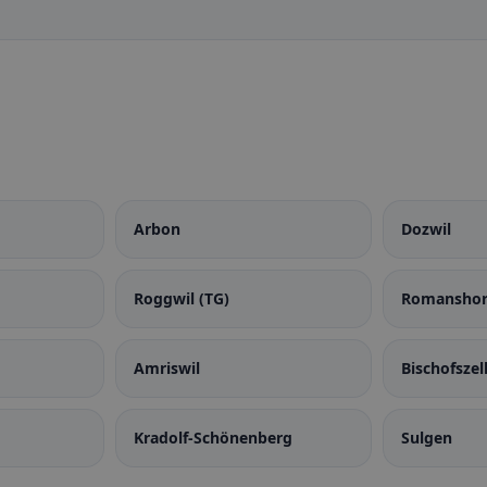
Arbon
Dozwil
Roggwil (TG)
Romansho
Amriswil
Bischofszel
Kradolf-Schönenberg
Sulgen