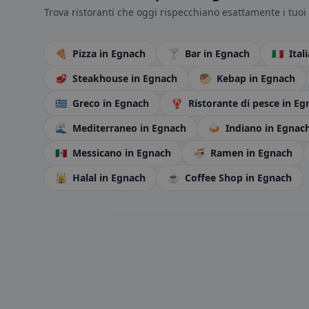
Trova ristoranti che oggi rispecchiano esattamente i tuoi 
🍕
Pizza
in Egnach
🍸
Bar
in Egnach
🇮🇹
Ital
🥩
Steakhouse
in Egnach
🥙
Kebap
in Egnach
🇬🇷
Greco
in Egnach
🦞
Ristorante di pesce
in Eg
🌊
Mediterraneo
in Egnach
🍛
Indiano
in Egnac
🇲🇽
Messicano
in Egnach
🍜
Ramen
in Egnach
🕌
Halal
in Egnach
☕
Coffee Shop
in Egnach