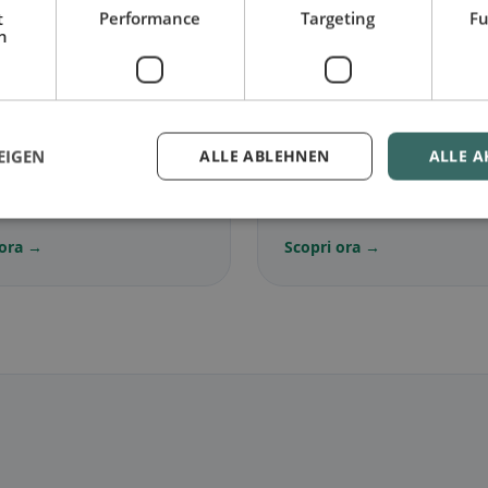
t
Performance
Targeting
Fu
h
🌾
EIGEN
ALLE ABLEHNEN
ALLE A
ariano
in Egnach
Senza glutine
in Egnac
senza carne e classici
Opzioni senza glutine e con
iani
della community
 ora →
Scopri ora →