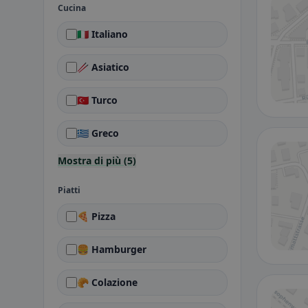
Cucina
🇮🇹 Italiano
🥢 Asiatico
🇹🇷 Turco
🇬🇷 Greco
Mostra di più (5)
Piatti
🍕 Pizza
🍔 Hamburger
🥐 Colazione