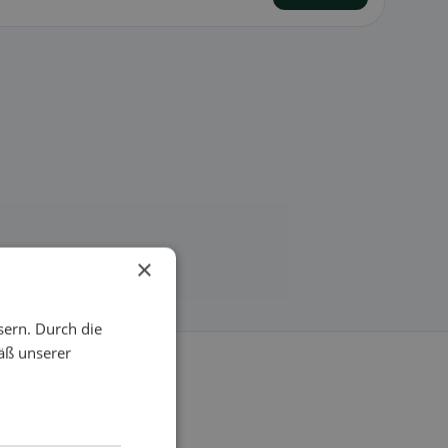
×
sern. Durch die
äß unserer