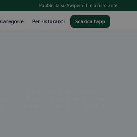
·
Pubblicità su Swipein
Il mio ristorante
Categorie
Per ristoranti
Scarica l’app
varietà di opzioni culinarie per soddisfare tutti i
eativa e raffinata, c'è qualcosa per tutti i palati.
 indimenticabile in uno dei tanti ristoranti del