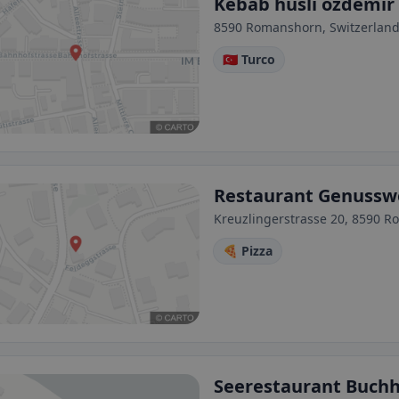
Kebab hüsli özdemir
8590 Romanshorn, Switzerlan
🇹🇷 Turco
Restaurant Genussw
Kreuzlingerstrasse 20, 8590 R
🍕 Pizza
Seerestaurant Buch