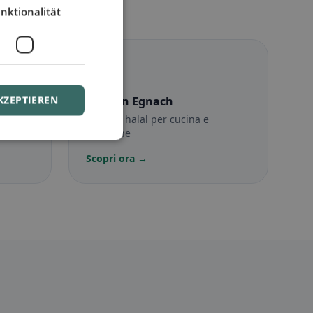
nktionalität
☪️
KZEPTIEREN
h
Halal
in Egnach
sigli
Opzioni halal per cucina e
posizione
Scopri ora →