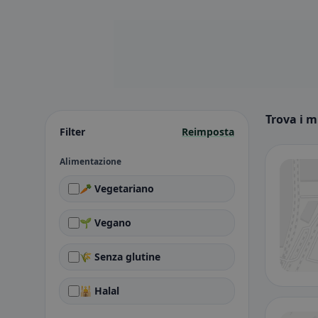
Trova i m
Filter
Reimposta
Alimentazione
🥕 Vegetariano
🌱 Vegano
🌾 Senza glutine
🕌 Halal