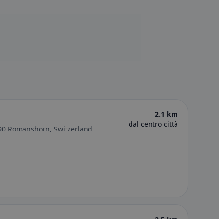
2.1 km
dal centro città
590 Romanshorn, Switzerland