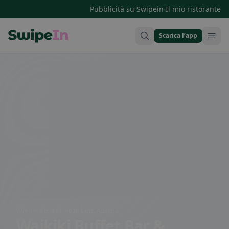
·
Pubblicità su Swipein
Il mio ristorante
Scarica l’app
Swipein Homepage
Wiener Str. 933, 4030 Linz, Austria
Waikiki Buffet Bar &