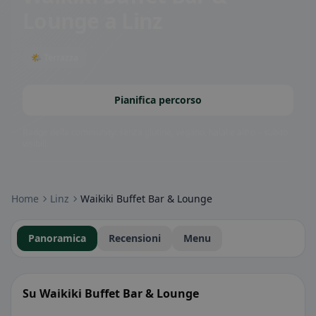
Lounge
a Linz
🌤 Terrazza
Pianifica percorso
Badge della community: senza glutine, vegano, halal e altro – subito
visibili.
Home
Linz
Waikiki Buffet Bar & Lounge
Panoramica
Recensioni
Menu
Su Waikiki Buffet Bar & Lounge