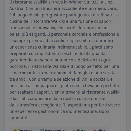
Il ristorante Waikiki si trova in Wiener Str. 933, a Linz,
Austria. Con un'atmosfera accogliente e un menu vario,
è il luogo ideale per gustare piatti gustosi e raffinati. La
cucina del ristorante Waikiki è una fusione di sapori
tradizionali e innovativi, che soddisferanno anche i
palati più esigenti. Il personale cordiale e professionale
è sempre pronto ad accogliere gli ospiti e a garantire
un'esperienza culinaria indimenticabile. I piatti sono
preparati con ingredienti freschi e di alta qualità,
garantendo un sapore autentico e delizioso in ogni
boccone. Il ristorante Waikiki è il luogo perfetto per una
cena romantica, una riunione di famiglia o una serata
tra amici. Con un'ampia selezione di vini e cocktail, è
possibile accompagnare i piatti con la bevanda perfetta
per esaltare i sapori. Vieni a trovarci al ristorante Waikiki
e lasciati conquistare dalla nostra cucina unica e
dall'atmosfera accogliente. Ti aspettiamo per farti vivere
un'esperienza gastronomica indimenticabile. Buon
appetito!
🌞 Terrazza
🅿️ Parcheggio
🍺 Birra
🍷 Vino