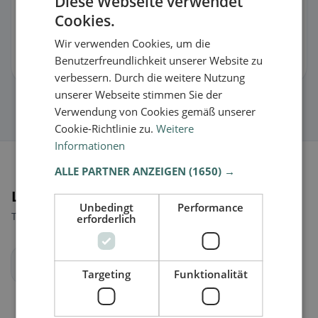
Diese Webseite verwendet
Cookies.
🏪 Rivendica la scheda gratis
Wir verwenden Cookies, um die
Benutzerfreundlichkeit unserer Website zu
Così puoi gestire orari, menu e informazioni.
verbessern. Durch die weitere Nutzung
unserer Webseite stimmen Sie der
Verwendung von Cookies gemäß unserer
Cookie-Richtlinie zu.
Weitere
Informationen
ALLE PARTNER ANZEIGEN
(1650) →
Luoghi nelle vicinanze
Unbedingt
Performance
Trova il luogo giusto per la tua ricerca di ristoranti.
erforderlich
Linz
Targeting
Funktionalität