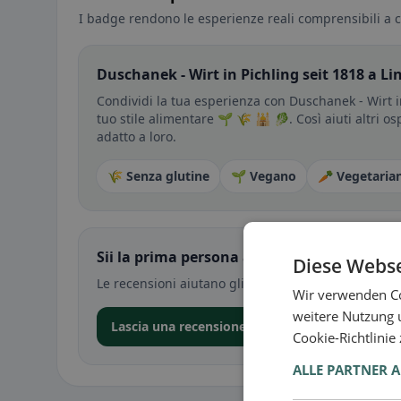
I badge rendono le esperienze reali comprensibili a c
Duschanek - Wirt in Pichling seit 1818 a Lin
Condividi la tua esperienza con Duschanek - Wirt i
tuo stile alimentare 🌱 🌾 🕌 🥬. Così aiuti altri o
adatto a loro.
🌾 Senza glutine
🌱 Vegano
🥕 Vegetaria
Sii la prima persona a condividere la tua e
Diese Webse
Le recensioni aiutano gli altri a decidere — soprat
Wir verwenden Co
weitere Nutzung 
Lascia una recensione nell’app
Cookie-Richtlinie
ALLE PARTNER 