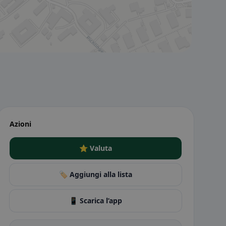
Azioni
⭐ Valuta
🏷️ Aggiungi alla lista
📱 Scarica l’app