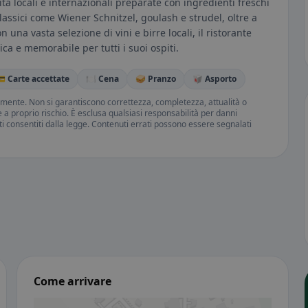
lità locali e internazionali preparate con ingredienti freschi
 classici come Wiener Schnitzel, goulash e strudel, oltre a
una vasta selezione di vini e birre locali, il ristorante
ca e memorabile per tutti i suoi ospiti.
 Carte accettate
🍽️ Cena
🥪 Pranzo
🥡 Asporto
amente. Non si garantiscono correttezza, completezza, attualità o
ne a proprio rischio. È esclusa qualsiasi responsabilità per danni
iti consentiti dalla legge. Contenuti errati possono essere segnalati
Come arrivare