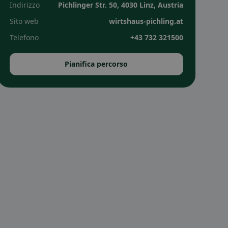
Indirizzo
Pichlinger Str. 50, 4030 Linz, Austria
Sito web
wirtshaus-pichling.at
Telefono
+43 732 321500
Pianifica percorso