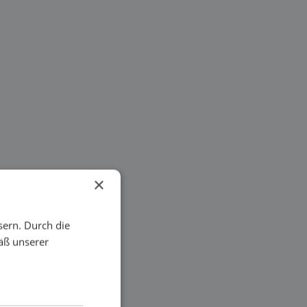
×
sern. Durch die
äß unserer