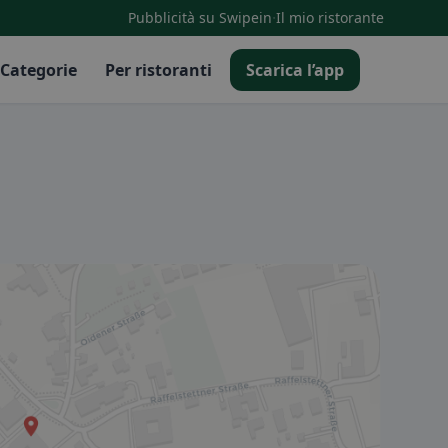
·
Pubblicità su Swipein
Il mio ristorante
Categorie
Per ristoranti
Scarica l’app