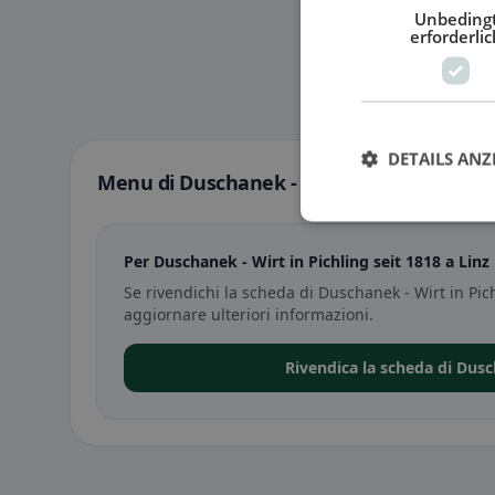
Unbeding
erforderlic
DETAILS ANZ
Menu di Duschanek - Wirt in Pichling seit 
Per Duschanek - Wirt in Pichling seit 1818 a Lin
Se rivendichi la scheda di Duschanek - Wirt in Pic
aggiornare ulteriori informazioni.
Rivendica la scheda di Dusc