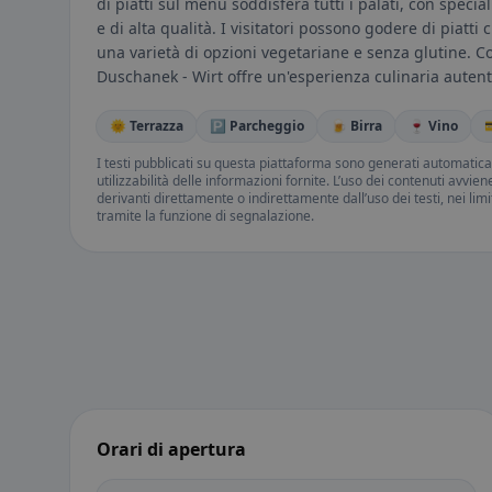
di piatti sul menu soddisferà tutti i palati, con specia
e di alta qualità. I visitatori possono godere di piatti
una varietà di opzioni vegetariane e senza glutine. Con 
Duschanek - Wirt offre un'esperienza culinaria autenti
🌞 Terrazza
🅿️ Parcheggio
🍺 Birra
🍷 Vino

I testi pubblicati su questa piattaforma sono generati automatic
utilizzabilità delle informazioni fornite. L’uso dei contenuti avvie
derivanti direttamente o indirettamente dall’uso dei testi, nei lim
tramite la funzione di segnalazione.
Orari di apertura