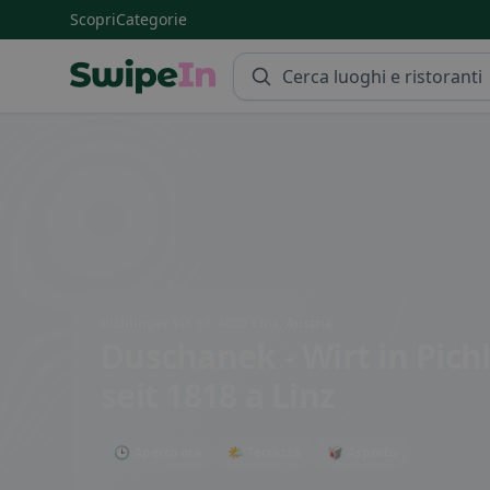
Scopri
Categorie
Swipein Homepage
Pichlinger Str. 50, 4030 Linz, Austria
Duschanek - Wirt in Pich
seit 1818
a Linz
🕒 Aperto ora
🌤 Terrazza
🥡 Asporto