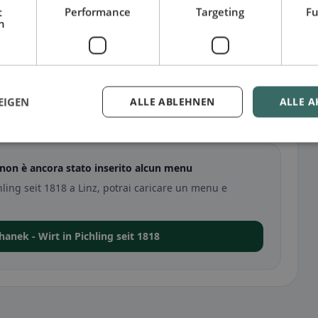
t
Performance
Targeting
Fu
h
EIGEN
ALLE ABLEHNEN
ALLE A
1818 a Linz
z non è ancora stato inserito alcun menu
hling seit 1818 a Linz, potrai caricare un menu e
hanek - Wirt in Pichling seit 1818