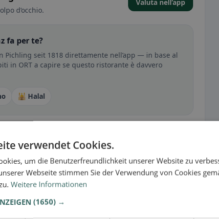
Valuta nell’app
olpo d’occhio.
z fa per te?
n Pichling seit 1818 direttamente nell’app — in base al
spiti in ORT a capire se questo ristorante è davvero
no
🕌 Halal
sperienza
ite verwendet Cookies.
tutto per senza glutine, vegano, vegetariano o halal.
okies, um die Benutzerfreundlichkeit unserer Website zu verbes
unserer Webseite stimmen Sie der Verwendung von Cookies gem
 zu.
Weitere Informationen
ANZEIGEN
(1650) →