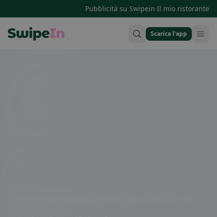
·
Pubblicità su Swipein
Il mio ristorante
Scarica l’app
Swipein Homepage
Triester Bundesstraße 98, 2632 Wimpassing im Schwarzatale,
Austria