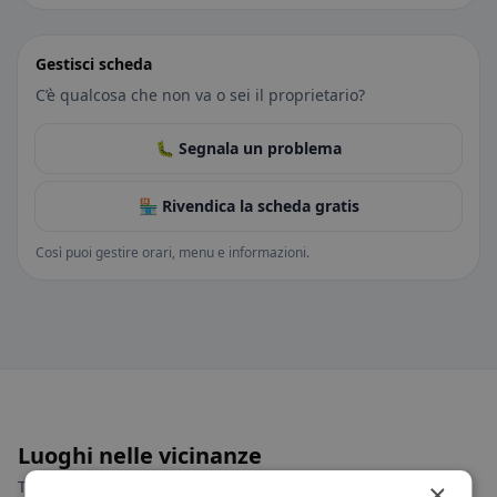
Gestisci scheda
C’è qualcosa che non va o sei il proprietario?
🐛 Segnala un problema
🏪 Rivendica la scheda gratis
Così puoi gestire orari, menu e informazioni.
Luoghi nelle vicinanze
Trova il luogo giusto per la tua ricerca di ristoranti.
×