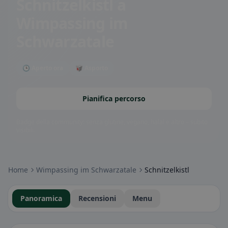
Schnitzelkistl
a
Wimpassing im
Schwarzatale
🕒 Aperto ora
🥡 Asporto
Pianifica percorso
Badge della community: senza glutine, vegano, halal e altro – subito
visibili.
Home
Wimpassing im Schwarzatale
Schnitzelkistl
Panoramica
Recensioni
Menu