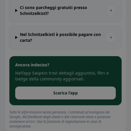
Ci sono parcheggi gratuiti presso
+
Schnitzelkistl?
Nel Schnitzelkistl è possibile pagare con
+
carta?
Ancora indeciso?
Nell’app Swipein trovi dettagli aggiuntivi, filtri e
badge della community aggiornati.
Scarica l’app
Tutte le informazioni senza garanzia. I contenuti provengono da
Google, dal feedback degli utenti o dai ristoranti stessi e possono
contenere errori. Usa la funzione di segnalazione in caso di
incongruenze.