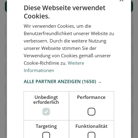
Diese Webseite verwendet
Mostra tutti i luoghi
Cookies.
Wir verwenden Cookies, um die
Altendorf
Aspang-Markt
Benutzerfreundlichkeit unserer Website zu
verbessern. Durch die weitere Nutzung
unserer Webseite stimmen Sie der
Aspangberg-St. Peter
Breitenau
Verwendung von Cookies gemäß unserer
Cookie-Richtlinie zu.
Weitere
Breitenstein
Buchbach
Informationen
ALLE PARTNER ANZEIGEN
(1650) →
Edlitz
Enzenreith
Unbedingt
Performance
erforderlich
Feistritz am Wechsel
Gloggnitz
Targeting
Funktionalität
Grafenbach-St. Valentin
Grimmenstein