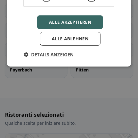
Grünbach am
Kirchberg am Wechsel
Schneeberg
ALLE AKZEPTIEREN
Mönichkirchen
Natschbach-Loipersbach
ALLE ABLEHNEN
Neunkirchen
Otterthal
DETAILS ANZEIGEN
Payerbach
Pitten
Ristoranti selezionati
Qualche scelta per iniziare subito.