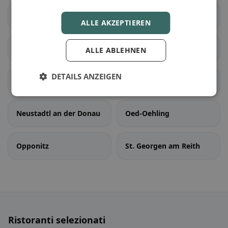
Ferschnitz
Haag
ALLE AKZEPTIEREN
Haidershofen
Hollenstein an der Ybbs
ALLE ABLEHNEN
DETAILS ANZEIGEN
Kematen an der Ybbs
Neuhofen an der Ybbs
Neustadtl an der Donau
Oed-Oehling
Opponitz
St. Georgen am Reith
Ristoranti selezionati