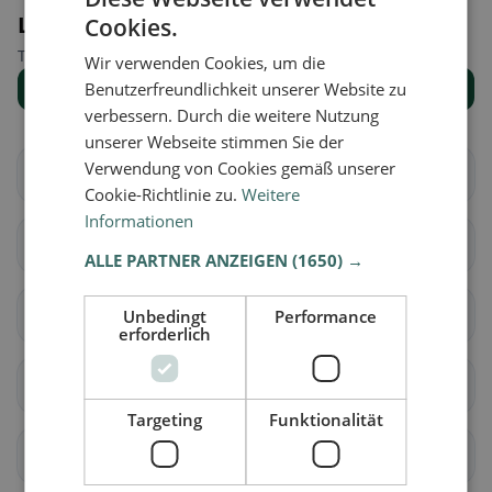
Luoghi nelle vicinanze
Cookies.
Trova il luogo giusto per la tua ricerca di ristoranti.
Wir verwenden Cookies, um die
Benutzerfreundlichkeit unserer Website zu
Mostra tutti i luoghi
verbessern. Durch die weitere Nutzung
unserer Webseite stimmen Sie der
Verwendung von Cookies gemäß unserer
Allhartsberg
Amstetten
Cookie-Richtlinie zu.
Weitere
Informationen
Ardagger
Aschbach-Markt
ALLE PARTNER ANZEIGEN
(1650) →
Behamberg
Biberbach
Unbedingt
Performance
erforderlich
Ennsdorf
Ernsthofen
Targeting
Funktionalität
Ertl
Euratsfeld