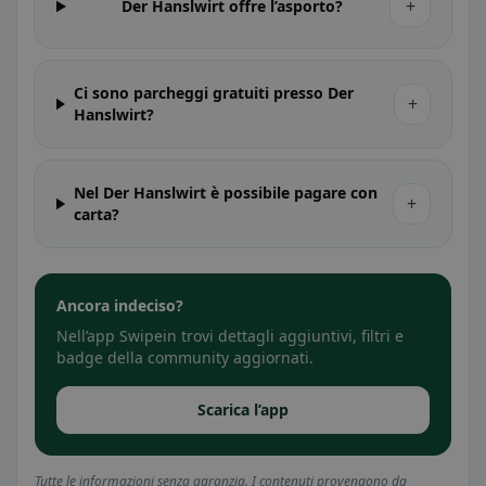
+
Der Hanslwirt offre l’asporto?
Ci sono parcheggi gratuiti presso Der
+
Hanslwirt?
Nel Der Hanslwirt è possibile pagare con
+
carta?
Ancora indeciso?
Nell’app Swipein trovi dettagli aggiuntivi, filtri e
badge della community aggiornati.
Scarica l’app
Tutte le informazioni senza garanzia. I contenuti provengono da