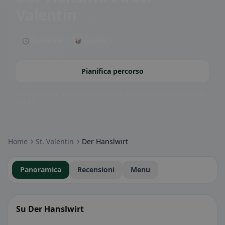
Valentin
🕒 Aperto ora
🥡 Asporto
Pianifica percorso
Badge della community: senza glutine, vegano, halal e altro – subito
visibili.
Home
St. Valentin
Der Hanslwirt
Panoramica
Recensioni
Menu
Su Der Hanslwirt