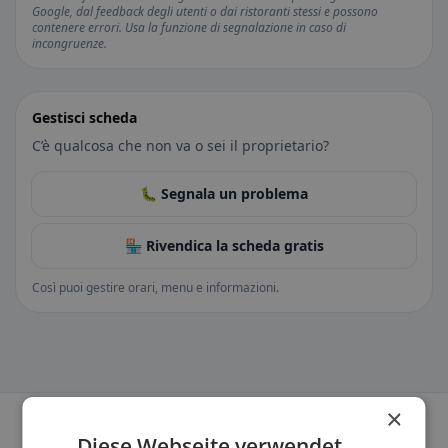
Google, dal feedback degli utenti o dai ristoranti stessi e possono
contenere errori. Usa la funzione di segnalazione in caso di
incongruenze.
Gestisci scheda
C’è qualcosa che non va o sei il proprietario?
🐛 Segnala un problema
🏪 Rivendica la scheda gratis
Così puoi gestire orari, menu e informazioni.
×
Diese Webseite verwendet