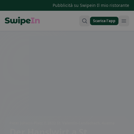
·
Pubblicità su Swipein
Il mio ristorante
Scarica l’app
Swipein Homepage
Peter Johann-Platz 7, 2632 St. Valentin-Landschach, Austria
Der Hanslwirt
a St.