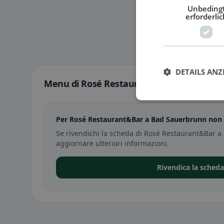
Unbeding
erforderlic
DETAILS ANZ
Menu di Rosé Restaurant&Bar a Bad Sau
Per Rosé Restaurant&Bar a Bad Sauerbrunn non è
Se rivendichi la scheda di Rosé Restaurant&Bar a
aggiornare ulteriori informazioni.
Rivendica la sched