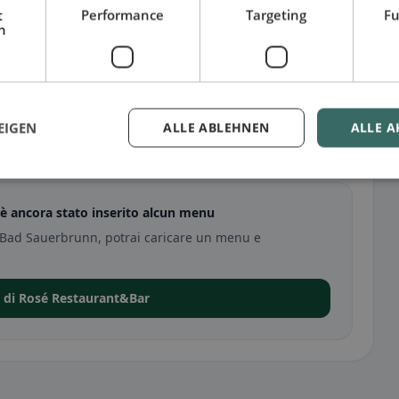
t
Performance
Targeting
Fu
h
EIGEN
ALLE ABLEHNEN
ALLE A
erbrunn
 ancora stato inserito alcun menu
 Bad Sauerbrunn, potrai caricare un menu e
a di Rosé Restaurant&Bar