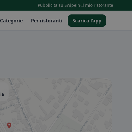
·
Pubblicità su Swipein
Il mio ristorante
Categorie
Per ristoranti
Scarica l’app
ia