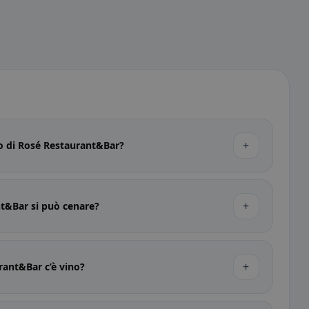
+
zzo di Rosé Restaurant&Bar?
+
t&Bar si può cenare?
+
rant&Bar c’è vino?