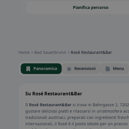
Pianifica percorso
Badge della community: senza glutine, vegano, halal e altro – subi
Home
Bad Sauerbrunn
Rosé Restaurant&Bar
Panoramica
Recensioni
Menu
Su Rosé Restaurant&Bar
Il
Rosé Restaurant&Bar
si trova in Bahngasse 2, 720
gustare deliziosi piatti e rilassarsi in un'atmosfera acc
tradizionali austriaci, preparati con ingredienti fresch
internazionali, il Rosé è il posto ideale per un pranzo