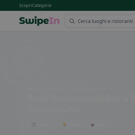
Scopri
Categorie
Swipein Homepage
Bahngasse 2, 7202 Bad Sauerbrunn, Austria
Rosé Restaurant&Bar
a 
Sauerbrunn
🕒 Aperto ora
🌤 Terrazza
🥡 Asporto