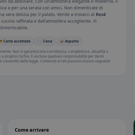
sui vini da abbinare. Con un'atmosfera elegante e moderna, il
ica o per una serata con amici. Non dimenticate di
na vera delizia per il palato. Venite a trovarci al
Rosé
cucina raffinata e dall'atmosfera accogliente. Vi
ndimenticabile.
 Carte accettate
🍽️ Cena
🥡 Asporto
amente. Non si garantiscono correttezza, completezza, attualità o
ne a proprio rischio. È esclusa qualsiasi responsabilità per danni
iti consentiti dalla legge. Contenuti errati possono essere segnalati
Come arrivare