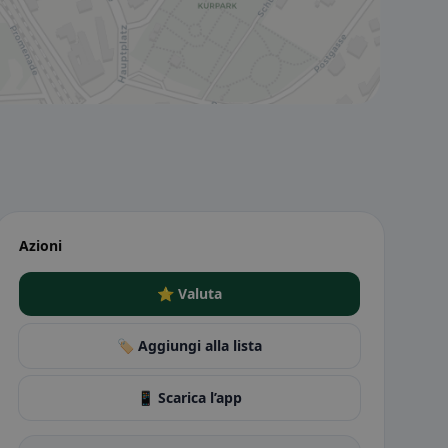
Azioni
⭐ Valuta
🏷️ Aggiungi alla lista
📱 Scarica l’app