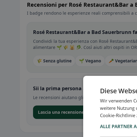
Recensioni per Rosé Restaurant&Bar a
I badge rendono le esperienze reali comprensibili a c
Rosé Restaurant&Bar a Bad Sauerbrunn fa
Condividi la tua esperienza con Rosé Restaurant&Ba
alimentare 🌱 🌾 🕌 🥬. Così aiuti altri ospiti in O
🌾 Senza glutine
🌱 Vegano
🥕 Vegetaria
Sii la prima persona a condividere la tua e
Diese Webse
Le recensioni aiutano gli altri a decidere — soprat
Wir verwenden Co
weitere Nutzung 
Lascia una recensione nell’app
Cookie-Richtlinie
ALLE PARTNER 