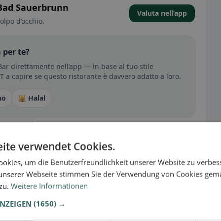
 Bad Sauerbrunn
Valuta nell’app
olpo d’occhio.
 per te?
r direttamente nell’app — in base al tuo stile
RT a capire se questo ristorante è davvero adatto a loro.
no
🕌 Halal
sperienza
ite verwendet Cookies.
tutto per senza glutine, vegano, vegetariano o halal.
okies, um die Benutzerfreundlichkeit unserer Website zu verbes
unserer Webseite stimmen Sie der Verwendung von Cookies gem
 zu.
Weitere Informationen
ANZEIGEN
(1650) →