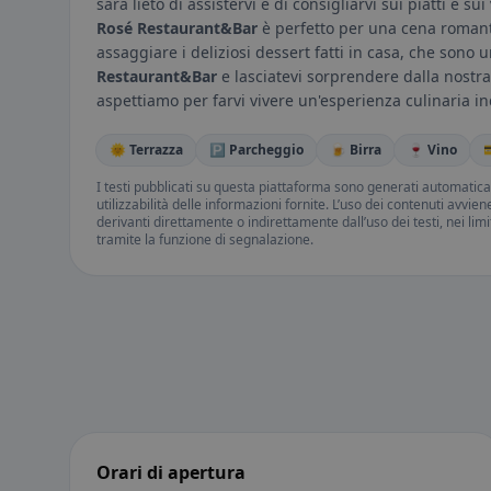
sarà lieto di assistervi e di consigliarvi sui piatti e 
Rosé Restaurant&Bar
è perfetto per una cena romant
assaggiare i deliziosi dessert fatti in casa, che sono u
Restaurant&Bar
e lasciatevi sorprendere dalla nostra 
aspettiamo per farvi vivere un'esperienza culinaria i
🌞 Terrazza
🅿️ Parcheggio
🍺 Birra
🍷 Vino

I testi pubblicati su questa piattaforma sono generati automatic
utilizzabilità delle informazioni fornite. L’uso dei contenuti avvie
derivanti direttamente o indirettamente dall’uso dei testi, nei lim
tramite la funzione di segnalazione.
Orari di apertura