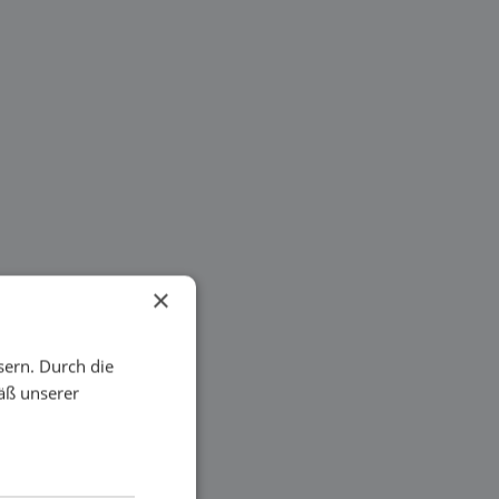
×
sern. Durch die
äß unserer