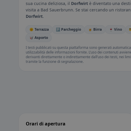
sua cucina deliziosa, il
Dorfwirt
è diventato una destin
visita a Bad Sauerbrunn. Se stai cercando un ristorante
Dorfwirt
.
🌞 Terrazza
🅿️ Parcheggio
🍺 Birra
🍷 Vino

🥡 Asporto
I testi pubblicati su questa piattaforma sono generati automatic
utilizzabilità delle informazioni fornite. L’uso dei contenuti avvie
derivanti direttamente o indirettamente dall’uso dei testi, nei lim
tramite la funzione di segnalazione.
Orari di apertura