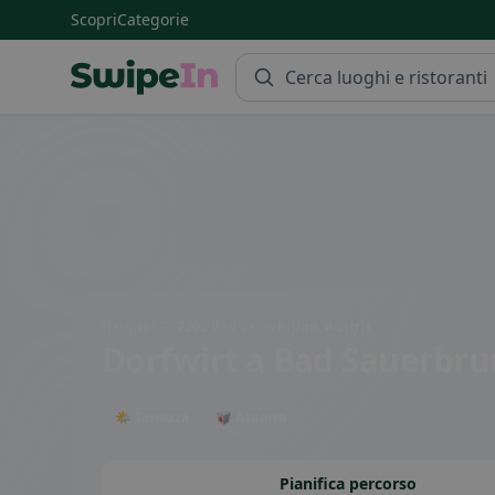
Scopri
Categorie
Swipein Homepage
Hauptpl. 7, 7202 Bad Sauerbrunn, Austria
Dorfwirt
a Bad Sauerbr
🌤 Terrazza
🥡 Asporto
Pianifica percorso