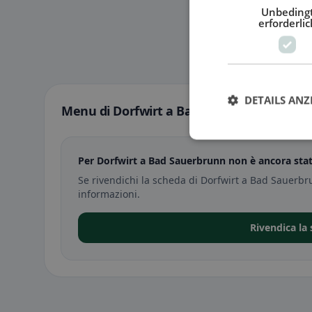
Unbeding
erforderlic
DETAILS ANZ
Menu di Dorfwirt a Bad Sauerbrunn
Per Dorfwirt a Bad Sauerbrunn non è ancora sta
Se rivendichi la scheda di Dorfwirt a Bad Sauerbr
informazioni.
Rivendica la