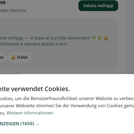
unn
Valuta nell’app
olpo d’occhio.
nte nell’app — in base al tuo stile alimentare 🌱 🌾 🕌
 ristorante è davvero adatto a loro.
no
🕌 Halal
sperienza
ite verwendet Cookies.
tutto per senza glutine, vegano, vegetariano o halal.
okies, um die Benutzerfreundlichkeit unserer Website zu verbes
unserer Webseite stimmen Sie der Verwendung von Cookies gem
 zu.
Weitere Informationen
ANZEIGEN
(1650) →