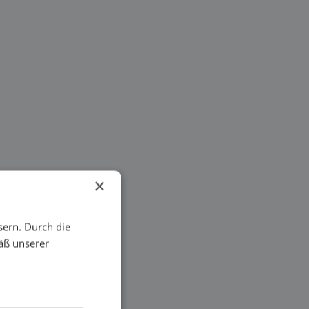
×
sern. Durch die
äß unserer