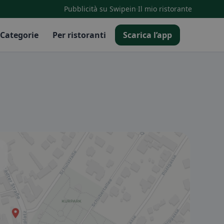
·
Pubblicità su Swipein
Il mio ristorante
Categorie
Per ristoranti
Scarica l’app