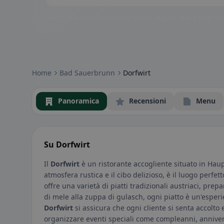
Badge della community: senza glutine, vegano, halal e altro – subi
Home
Bad Sauerbrunn
Dorfwirt
Panoramica
Recensioni
Menu
Su Dorfwirt
Il
Dorfwirt
è un ristorante accogliente situato in Hau
atmosfera rustica e il cibo delizioso, è il luogo perf
offre una varietà di piatti tradizionali austriaci, prepa
di mele alla zuppa di gulasch, ogni piatto è un'esperi
Dorfwirt
si assicura che ogni cliente si senta accolto 
organizzare eventi speciali come compleanni, annivers