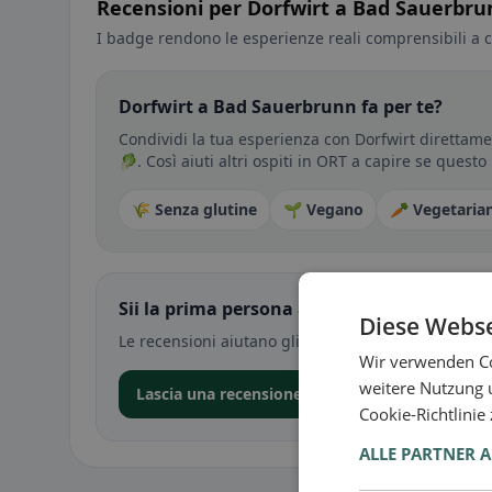
Recensioni per Dorfwirt a Bad Sauerbr
I badge rendono le esperienze reali comprensibili a c
Dorfwirt a Bad Sauerbrunn fa per te?
Condividi la tua esperienza con Dorfwirt direttame
🥬. Così aiuti altri ospiti in ORT a capire se questo
🌾 Senza glutine
🌱 Vegano
🥕 Vegetaria
Sii la prima persona a condividere la tua e
Diese Webse
Le recensioni aiutano gli altri a decidere — soprat
Wir verwenden Co
weitere Nutzung 
Lascia una recensione nell’app
Cookie-Richtlinie
ALLE PARTNER 