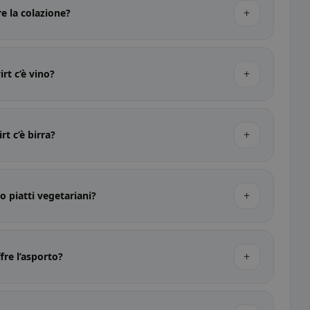
+
re la colazione?
+
rt c’è vino?
+
rt c’è birra?
+
o piatti vegetariani?
+
fre l’asporto?