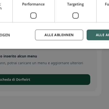
t
Performance
Targeting
Fu
h
EIGEN
ALLE ABLEHNEN
ALLE A
to inserito alcun menu
unn, potrai caricare un menu e aggiornare ulteriori
 scheda di Dorfwirt