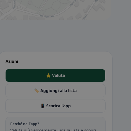
Azioni
⭐ Valuta
🏷️ Aggiungi alla lista
📱 Scarica l’app
Perché nell’app?
Valuta più velocemente, usa la lista e scopri