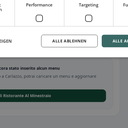
t
Performance
Targeting
Fu
h
EIGEN
ALLE ABLEHNEN
ALLE A
zo
cora stato inserito alcun menu
io a Carlazzo, potrai caricare un menu e aggiornare
di Ristorante Al Minestraio