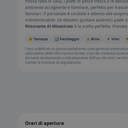
fresca fatta in casa, i piatti di pesce fresco e le deliz
ambiente accogliente e familiare, perfetto per trasco
familiari. Il personale è cordiale e attento alle esige
indimenticabile. Se desideri gustare autentici piatti i
Ristorante Al Minestraio
è la scelta perfetta. Prenot
🌞 Terrazza
🅿️ Parcheggio
🍺 Birra
🍷 Vino

I testi pubblicati su questa piattaforma sono generati automatic
utilizzabilità delle informazioni fornite. L’uso dei contenuti avvie
derivanti direttamente o indirettamente dall’uso dei testi, nei lim
tramite la funzione di segnalazione.
Orari di apertura