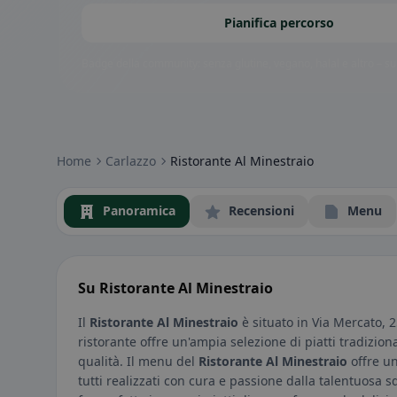
Pianifica percorso
Badge della community: senza glutine, vegano, halal e altro – subi
Home
Carlazzo
Ristorante Al Minestraio
Panoramica
Recensioni
Menu
Su Ristorante Al Minestraio
Il
Ristorante Al Minestraio
è situato in Via Mercato, 
ristorante offre un'ampia selezione di piatti tradizional
qualità. Il menu del
Ristorante Al Minestraio
offre un
tutti realizzati con cura e passione dalla talentuosa sq