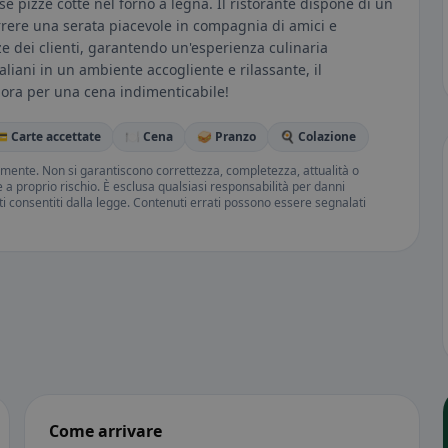
iose pizze cotte nel forno a legna. Il ristorante dispone di un
rrere una serata piacevole in compagnia di amici e
nze dei clienti, garantendo un'esperienza culinaria
taliani in un ambiente accogliente e rilassante, il
a ora per una cena indimenticabile!
 Carte accettate
🍽️ Cena
🥪 Pranzo
🍳 Colazione
amente. Non si garantiscono correttezza, completezza, attualità o
ne a proprio rischio. È esclusa qualsiasi responsabilità per danni
iti consentiti dalla legge. Contenuti errati possono essere segnalati
Come arrivare