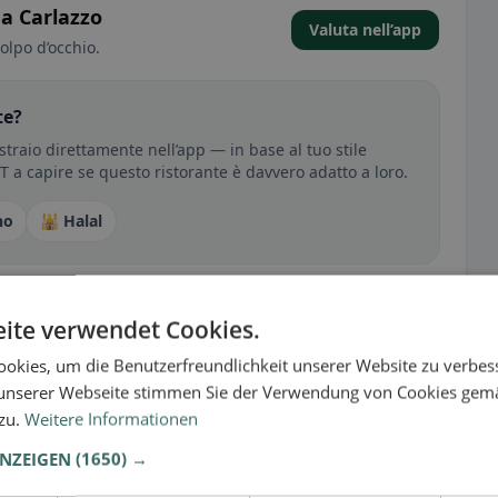
 a Carlazzo
Valuta nell’app
olpo d’occhio.
te?
traio direttamente nell’app — in base al tuo stile
RT a capire se questo ristorante è davvero adatto a loro.
no
🕌 Halal
sperienza
ite verwendet Cookies.
tutto per senza glutine, vegano, vegetariano o halal.
okies, um die Benutzerfreundlichkeit unserer Website zu verbes
unserer Webseite stimmen Sie der Verwendung von Cookies gem
 zu.
Weitere Informationen
ANZEIGEN
(1650) →