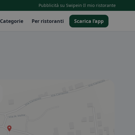
·
Pubblicità su Swipein
Il mio ristorante
Categorie
Per ristoranti
Scarica l’app