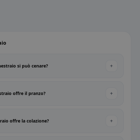
aio
+
nestraio si può cenare?
+
traio offre il pranzo?
+
raio offre la colazione?