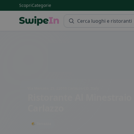
Scopri
Categorie
Swipein Homepage
Via Mercato, 25, 22010 Carlazzo CO, Italy
Ristorante Al Minestraio
Carlazzo
🌤 Terrazza