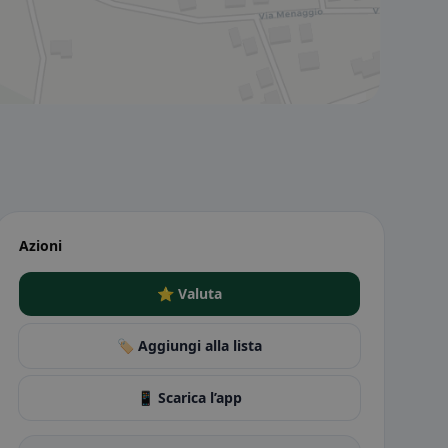
Azioni
⭐ Valuta
🏷️ Aggiungi alla lista
📱 Scarica l’app