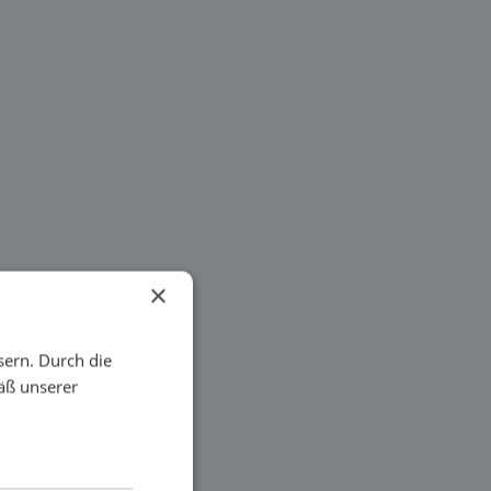
×
sern. Durch die
äß unserer