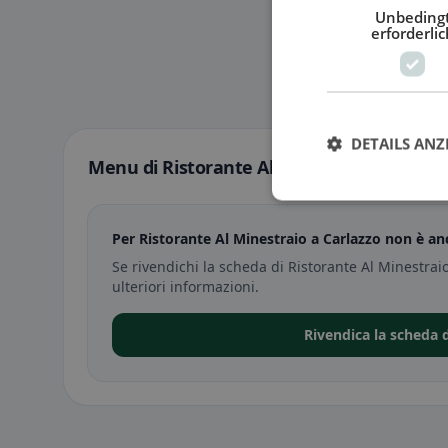
Unbeding
erforderlic
DETAILS ANZ
Menu di Ristorante Al Minestraio a Carlaz
Per Ristorante Al Minestraio a Carlazzo non è an
Se rivendichi la scheda di Ristorante Al Minestra
ulteriori informazioni.
Rivendica la scheda 