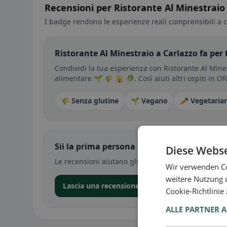
Recensioni per Ristorante Al Minestraio
I badge rendono le esperienze reali comprensibili a c
Ristorante Al Minestraio a Carlazzo fa per 
Condividi la tua esperienza con Ristorante Al Mines
alimentare 🌱 🌾 🕌 🥬. Così aiuti altri ospiti in O
🌾 Senza glutine
🌱 Vegano
🥕 Vegetaria
Sii la prima persona a condividere la tua e
Diese Webse
Le recensioni aiutano gli altri a decidere — soprat
Wir verwenden Co
weitere Nutzung 
Lascia una recensione nell’app
Cookie-Richtlinie
ALLE PARTNER 