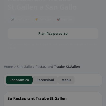
St.Gallen
a San Gallo
🕒 Aperto ora
🌤 Terrazza
🥡 Asporto
Pianifica percorso
Badge della community: senza glutine, vegano, halal e altro – subito
visibili.
Home
San Gallo
Restaurant Traube St.Gallen
Panoramica
Recensioni
Menu
Su Restaurant Traube St.Gallen