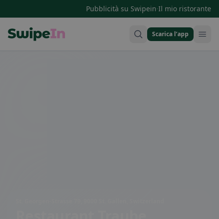
·
Pubblicità su Swipein
Il mio ristorante
Scarica l’app
Swipein Homepage
St. Georgen-Strasse 79, 9000 St. Gallen, Switzerland
Restaurant Traube