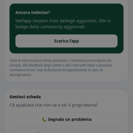
Ancora indeciso?
Nell’app Swipein trovi dettagli aggiuntivi, filtri e
badge della community aggiornati.
Scarica l’app
Tutte le informazioni senza garanzia. I contenuti provengono da
Google, dal feedback degli utenti o dai ristoranti stessi e possono
contenere errori. Usa la funzione di segnalazione in caso di
incongruenze.
Gestisci scheda
C’è qualcosa che non va o sei il proprietario?
🐛 Segnala un problema