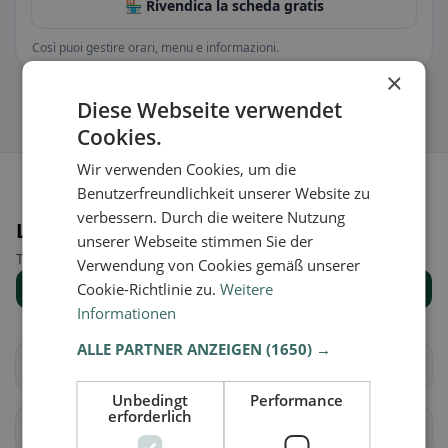
🏪 Rivendica la scheda gratis
Così puoi gestire orari, menu e informazioni.
×
Diese Webseite verwendet
Cookies.
Wir verwenden Cookies, um die
Benutzerfreundlichkeit unserer Website zu
verbessern. Durch die weitere Nutzung
Luoghi nelle vicinanze
unserer Webseite stimmen Sie der
Trova il luogo giusto per la tua ricerca di ristoranti.
Verwendung von Cookies gemäß unserer
Cookie-Richtlinie zu.
Mostra tutti i luoghi
Weitere
Informationen
ALLE PARTNER ANZEIGEN
(1650) →
Au
Häggenschwil
Unbedingt
Performance
erforderlich
Muolen
San Gallo