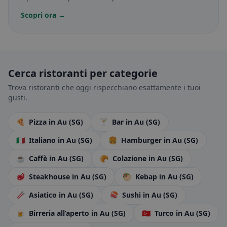
Scopri ora →
Cerca ristoranti per categorie
Trova ristoranti che oggi rispecchiano esattamente i tuoi
gusti.
🍕
Pizza
in Au (SG)
🍸
Bar
in Au (SG)
🇮🇹
Italiano
in Au (SG)
🍔
Hamburger
in Au (SG)
☕
Caffè
in Au (SG)
🥐
Colazione
in Au (SG)
🥩
Steakhouse
in Au (SG)
🥙
Kebap
in Au (SG)
🥢
Asiatico
in Au (SG)
🍣
Sushi
in Au (SG)
🍺
Birreria all’aperto
in Au (SG)
🇹🇷
Turco
in Au (SG)