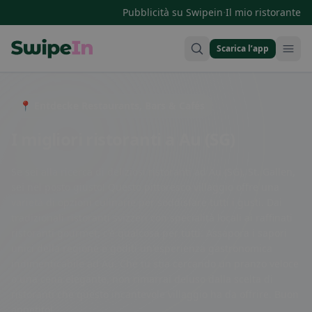
·
Pubblicità su Swipein
Il mio ristorante
Scarica l’app
Swipein Homepage
📍 Entdecke Restaurants, Bars & Cafés
I migliori ristoranti a Au (SG)
Se sei alla ricerca di deliziosi ristoranti ad Au (SG), St. Gallen,
sei nel posto giusto! Questo pittoresco villaggio offre una
varietà di opzioni culinarie per soddisfare tutti i gusti. Dai
tradizionali ristoranti svizzeri con specialità locali ai raffinati
ristoranti gourmet, c'è qualcosa per tutti. Assapora i sapori
unici della regione e goditi un'esperienza gastronomica
indimenticabile ad Au. Che tu stia cercando un pranzo veloce
o una cena elegante, non rimarrai deluso dalla scelta di
ristoranti che questo incantevole villaggio ha da offrire. Buon
appetito!