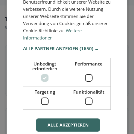
Benutzerfreundlichkeit unserer Website zu
verbessern. Durch die weitere Nutzung
unserer Webseite stimmen Sie der
Tipi di alimentazione a Au (SG)
Verwendung von Cookies gemäß unserer
Scopri ristoranti adatti al tuo stile alimentare.
Cookie-Richtlinie zu.
Weitere
Informationen
ALLE PARTNER ANZEIGEN
(1650) →
🌱
Unbedingt
Performance
erforderlich
Vegano
in Au (SG)
Piatti vegetali e cucina vegana
Scopri ora →
Targeting
Funktionalität
🥕
ALLE AKZEPTIEREN
Vegetariano
in Au (SG)