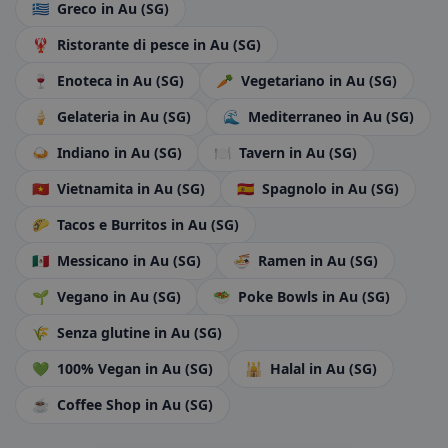
🇬🇷
Greco
in Au (SG)
🦞
Ristorante di pesce
in Au (SG)
🍷
Enoteca
in Au (SG)
🥕
Vegetariano
in Au (SG)
🍦
Gelateria
in Au (SG)
🌊
Mediterraneo
in Au (SG)
🍛
Indiano
in Au (SG)
🍽️
Tavern
in Au (SG)
🇻🇳
Vietnamita
in Au (SG)
🇪🇸
Spagnolo
in Au (SG)
🌮
Tacos e Burritos
in Au (SG)
🇲🇽
Messicano
in Au (SG)
🍜
Ramen
in Au (SG)
🌱
Vegano
in Au (SG)
🥗
Poke Bowls
in Au (SG)
🌾
Senza glutine
in Au (SG)
💚
100% Vegan
in Au (SG)
🕌
Halal
in Au (SG)
☕
Coffee Shop
in Au (SG)