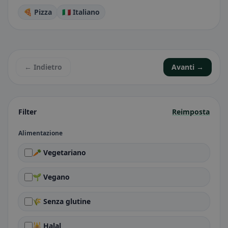
🍕 Pizza
🇮🇹 Italiano
← Indietro
Avanti →
Filter
Reimposta
Alimentazione
🥕 Vegetariano
🌱 Vegano
🌾 Senza glutine
🕌 Halal