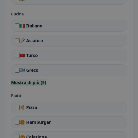
Cucina
🇮🇹 Italiano
🥢 Asiatico
🇹🇷 Turco
🇬🇷 Greco
Mostra di più (5)
Piatti
🍕 Pizza
🍔 Hamburger
🥐 Colazione