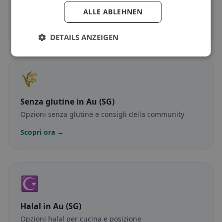
Piatti senza carne e classici vegetariani
ALLE ABLEHNEN
Scopri ora →
DETAILS ANZEIGEN
🌾
Senza glutine
in Au (SG)
Opzioni senza glutine e consigli della community
Scopri ora →
☪️
Halal
in Au (SG)
Opzioni halal per cucina e posizione