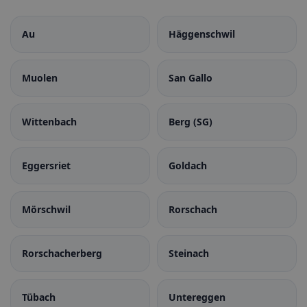
Au
Häggenschwil
Muolen
San Gallo
Wittenbach
Berg (SG)
Eggersriet
Goldach
Mörschwil
Rorschach
Rorschacherberg
Steinach
Tübach
Untereggen