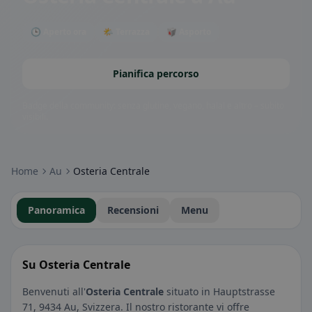
🕒 Aperto ora
🌤 Terrazza
🥡 Asporto
Pianifica percorso
Badge della community: senza glutine, vegano, halal e altro – subito
visibili.
Home
Au
Osteria Centrale
Panoramica
Recensioni
Menu
Su Osteria Centrale
Benvenuti all'
Osteria Centrale
situato in Hauptstrasse
71, 9434 Au, Svizzera. Il nostro ristorante vi offre