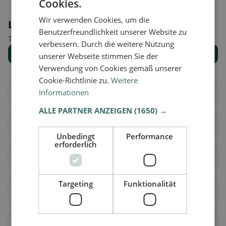
Cookies.
Wir verwenden Cookies, um die
Luoghi nelle vicinanze
Benutzerfreundlichkeit unserer Website zu
Trova il luogo giusto per la tua ricerca di ristoranti.
verbessern. Durch die weitere Nutzung
Mostra tutti i luoghi
unserer Webseite stimmen Sie der
Verwendung von Cookies gemäß unserer
Cookie-Richtlinie zu.
Weitere
Informationen
Au
Häggenschwil
ALLE PARTNER ANZEIGEN
(1650) →
Muolen
San Gallo
Unbedingt
Performance
erforderlich
Wittenbach
Berg (SG)
Targeting
Funktionalität
Eggersriet
Goldach
Mörschwil
Rorschach