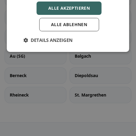
ALLE AKZEPTIEREN
Rorschacherberg
Steinach
ALLE ABLEHNEN
Tübach
Untereggen
DETAILS ANZEIGEN
Au (SG)
Balgach
Berneck
Diepoldsau
Rheineck
St. Margrethen