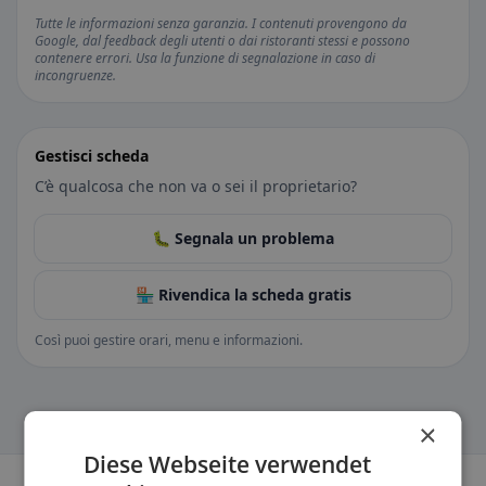
Tutte le informazioni senza garanzia. I contenuti provengono da
Google, dal feedback degli utenti o dai ristoranti stessi e possono
contenere errori. Usa la funzione di segnalazione in caso di
incongruenze.
Gestisci scheda
C’è qualcosa che non va o sei il proprietario?
🐛 Segnala un problema
🏪 Rivendica la scheda gratis
Così puoi gestire orari, menu e informazioni.
×
Diese Webseite verwendet