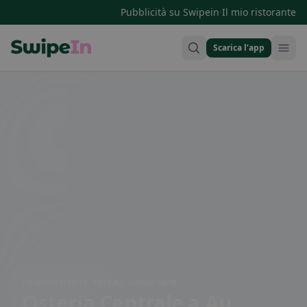
·
Pubblicità su Swipein
Il mio ristorante
Scarica l’app
Swipein Homepage
Hauptstrasse 71, 9434 Au, Switzerland
Osteria Centrale
a Au