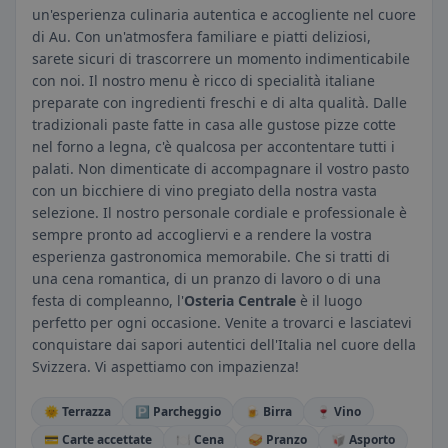
un'esperienza culinaria autentica e accogliente nel cuore
di Au. Con un'atmosfera familiare e piatti deliziosi,
sarete sicuri di trascorrere un momento indimenticabile
con noi. Il nostro menu è ricco di specialità italiane
preparate con ingredienti freschi e di alta qualità. Dalle
tradizionali paste fatte in casa alle gustose pizze cotte
nel forno a legna, c'è qualcosa per accontentare tutti i
palati. Non dimenticate di accompagnare il vostro pasto
con un bicchiere di vino pregiato della nostra vasta
selezione. Il nostro personale cordiale e professionale è
sempre pronto ad accogliervi e a rendere la vostra
esperienza gastronomica memorabile. Che si tratti di
una cena romantica, di un pranzo di lavoro o di una
festa di compleanno, l'
Osteria Centrale
è il luogo
perfetto per ogni occasione. Venite a trovarci e lasciatevi
conquistare dai sapori autentici dell'Italia nel cuore della
Svizzera. Vi aspettiamo con impazienza!
🌞 Terrazza
🅿️ Parcheggio
🍺 Birra
🍷 Vino
💳 Carte accettate
🍽️ Cena
🥪 Pranzo
🥡 Asporto