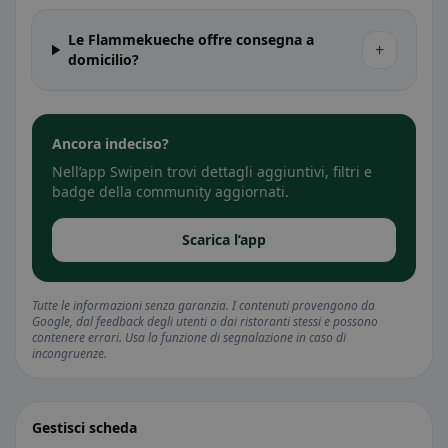
Le Flammekueche offre consegna a
+
domicilio?
Ancora indeciso?
Nell’app Swipein trovi dettagli aggiuntivi, filtri e
badge della community aggiornati.
Scarica l’app
Tutte le informazioni senza garanzia. I contenuti provengono da
Google, dal feedback degli utenti o dai ristoranti stessi e possono
contenere errori. Usa la funzione di segnalazione in caso di
incongruenze.
Gestisci scheda