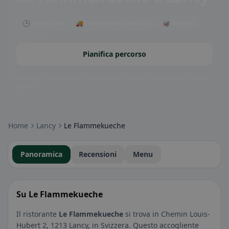
🕒 Aperto ora
🚚 Consegna a domicilio
🥡 Asporto
Pianifica percorso
Badge della community: senza glutine, vegano, halal e altro – subito
visibili.
Home
Lancy
Le Flammekueche
Panoramica
Recensioni
Menu
Su Le Flammekueche
Il ristorante
Le Flammekueche
si trova in Chemin Louis-
Hubert 2, 1213 Lancy, in Svizzera. Questo accogliente