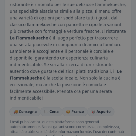
ristorante è rinomato per le sue deliziose flammekueche,
una specialità alsaziana simile alla pizza. Il menu offre
una varietà di opzioni per soddisfare tutti i gusti, dal
classico flammekueche con pancetta e cipolle a varianti
più creative con formaggi e verdure fresche. Il ristorante
Le Flammekueche
è il luogo perfetto per trascorrere
una serata piacevole in compagnia di amici o familiari.
L'ambiente è accogliente e il personale è cordiale e
disponibile, garantendo un'esperienza culinaria
indimenticabile. Se sei alla ricerca di un ristorante
autentico dove gustare deliziosi piatti tradizionali, il
Le
Flammekueche
è la scelta ideale. Non solo la cucina è
eccezionale, ma anche la posizione è comoda e
facilmente accessibile. Prenota ora per una serata
indimenticabile!
🚚 Consegna
🍽️ Cena
🥪 Pranzo
🥡 Asporto
I testi pubblicati su questa piattaforma sono generati
automaticamente. Non si garantiscono correttezza, completezza,
attualità o utilizzabilità delle informazioni fornite. L’uso dei contenuti