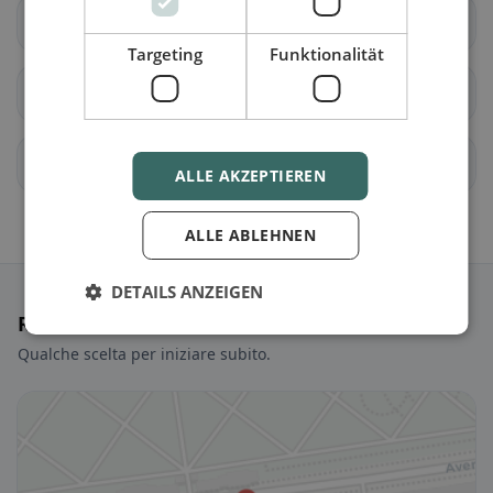
Collex-Bossy
Collonge-Bellerive
Targeting
Funktionalität
Cologny
Confignon
Corsier (GE)
Dardagny
ALLE AKZEPTIEREN
ALLE ABLEHNEN
DETAILS ANZEIGEN
Ristoranti selezionati
Qualche scelta per iniziare subito.