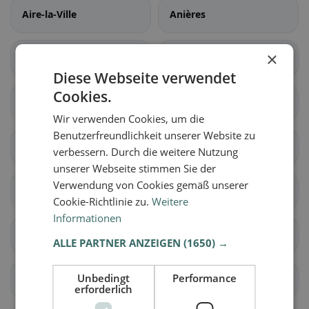
Aire-la-Ville
Anières
×
Avully
Avusy
Diese Webseite verwendet
Cookies.
Bardonnex
Bellevue
Wir verwenden Cookies, um die
Benutzerfreundlichkeit unserer Website zu
Bernex
Carouge (GE)
verbessern. Durch die weitere Nutzung
unserer Webseite stimmen Sie der
Verwendung von Cookies gemäß unserer
Cartigny
Céligny
Cookie-Richtlinie zu.
Weitere
Informationen
Chancy
Chêne-Bougeries
ALLE PARTNER ANZEIGEN
(1650) →
Unbedingt
Performance
Chêne-Bourg
Choulex
erforderlich