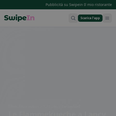
·
Pubblicità su Swipein
Il mio ristorante
Scarica l’app
Swipein Homepage
Chem. Louis-Hubert 2, 1213 Lancy, Switzerland
Le Flammekueche
a Lancy