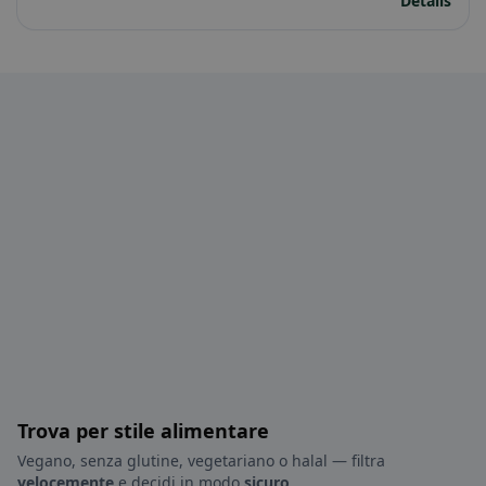
Details
Trova per stile alimentare
Vegano, senza glutine, vegetariano o halal — filtra
velocemente
e decidi in modo
sicuro
.