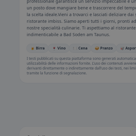
professionale garantisce un servizio impeccabile e un'
un posto dove mangiare bene e trascorrere del tempo p
la scelta ideale.Vieni a trovarci e lasciati deliziare da
ristorante imbiss. Siamo aperti tutti i giorni, pronti ad
nostre specialità culinarie. Ti aspettiamo al ristoran
indimenticabile a Bad Soden am Taunus.
🍺 Birra
🍷 Vino
🍽️ Cena
🥪 Pranzo
🥡 Aspor
I testi pubblicati su questa piattaforma sono generati automatic
utilizzabilità delle informazioni fornite. L’uso dei contenuti avvie
derivanti direttamente o indirettamente dall’uso dei testi, nei lim
tramite la funzione di segnalazione.