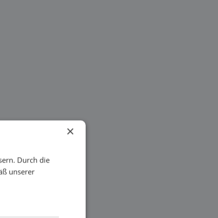
×
sern. Durch die
äß unserer