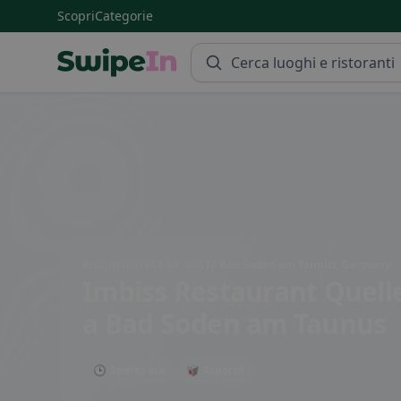
Scopri
Categorie
Swipein Homepage
Brunnenstraße 5A, 65812 Bad Soden am Taunus, Germany
Imbiss Restaurant Quelle
a Bad Soden am Taunus
🕒 Aperto ora
🥡 Asporto