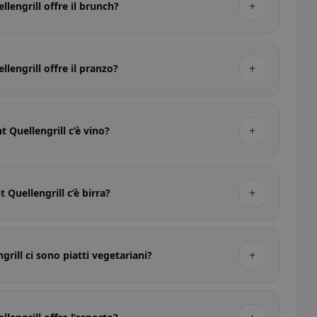
+
lengrill offre il brunch?
+
lengrill offre il pranzo?
+
 Quellengrill c’è vino?
+
 Quellengrill c’è birra?
+
rill ci sono piatti vegetariani?