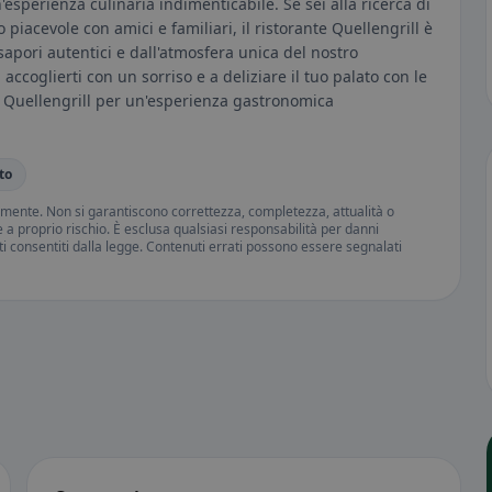
esperienza culinaria indimenticabile. Se sei alla ricerca di
iacevole con amici e familiari, il ristorante Quellengrill è
i sapori autentici e dall'atmosfera unica del nostro
 accoglierti con un sorriso e a deliziare il tuo palato con le
te Quellengrill per un'esperienza gastronomica
to
amente. Non si garantiscono correttezza, completezza, attualità o
ne a proprio rischio. È esclusa qualsiasi responsabilità per danni
iti consentiti dalla legge. Contenuti errati possono essere segnalati