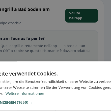
engrill a Bad Soden am
Valuta
nell’app
olpo d’occhio.
n am Taunus fa per te?
Quellengrill direttamente nell’app — in base al tuo
i in ORT a capire se questo ristorante è davvero adatto a
no
🕌 Halal
ite verwendet Cookies.
okies, um die Benutzerfreundlichkeit unserer Website zu verbes
unserer Webseite stimmen Sie der Verwendung von Cookies gem
sperienza
 zu.
Weitere Informationen
tutto per senza glutine, vegano, vegetariano o halal.
ANZEIGEN
(1650) →