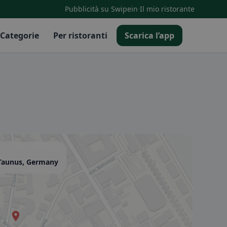
·
Pubblicità su Swipein
Il mio ristorante
Categorie
Per ristoranti
Scarica l’app
Taunus, Germany