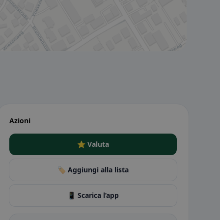
Azioni
⭐ Valuta
🏷️ Aggiungi alla lista
📱 Scarica l’app