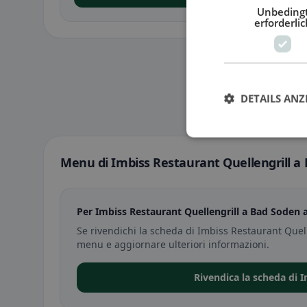
Unbeding
erforderlic
DETAILS ANZ
Menu di Imbiss Restaurant Quellengrill 
Per Imbiss Restaurant Quellengrill a Bad Soden
Se rivendichi la scheda di Imbiss Restaurant Quel
menu e aggiornare ulteriori informazioni.
Rivendica la scheda di 