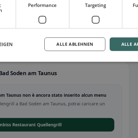
t
Performance
Targeting
Fu
h
EIGEN
ALLE ABLEHNEN
ALLE A
a Bad Soden am Taunus
 am Taunus non è ancora stato inserito alcun menu
lengrill a Bad Soden am Taunus, potrai caricare un
Imbiss Restaurant Quellengrill