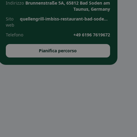
Indirizzo
Brunnenstraße 5A, 65812 Bad Soden am
Taunus, Germany
Sito
quellengrill-imbiss-restaurant-bad-soden.eatbu.com
web
Telefono
+49 6196 7619672
Pianifica percorso