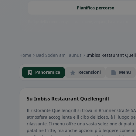
Pianifica percorso
Badge della community: senza glutine, vegano, halal e altro – subi
Home
Bad Soden am Taunus
Imbiss Restaurant Quell
Panoramica
Recensioni
Menu
Su Imbiss Restaurant Quellengrill
Il ristorante Quellengrill si trova in Brunnenstraße 
atmosfera accogliente e il cibo delizioso, è il luogo
rilassante. Il menu offre una vasta selezione di piatti 
patatine fritte, ma anche opzioni più leggere come in