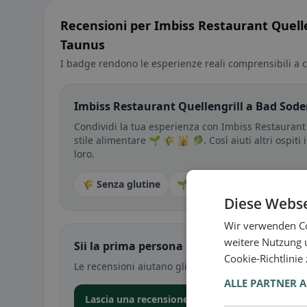
Recensioni per Imbiss Restaurant Quell
Taunus
I badge rendono le esperienze reali comprensibili a c
Imbiss Restaurant Quellengrill a Bad Sode
Condividi la tua esperienza con Imbiss Restaurant 
stile alimentare 🌱 🌾 🕌 🥬. Così aiuti altri ospit
loro.
🌾 Senza glutine
🌱 Vegano
🥕 Vegetaria
Diese Webse
Wir verwenden Co
weitere Nutzung 
Sii la prima persona a condividere la tua e
Cookie-Richtlinie
Le recensioni aiutano gli altri a decidere — soprat
ALLE PARTNER 
Lascia una recensione nell’app