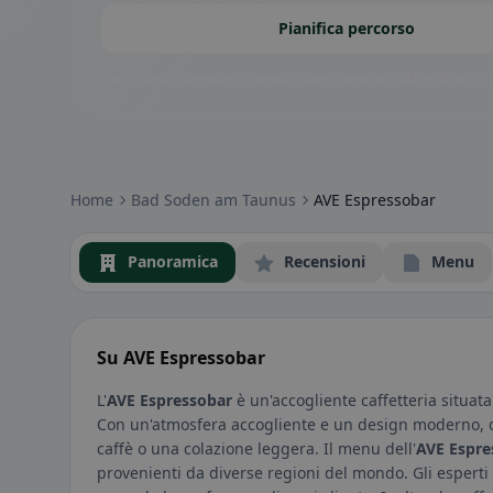
Pianifica percorso
Badge della community: senza glutine, vegano, halal e altro – subi
Home
Bad Soden am Taunus
AVE Espressobar
Panoramica
Recensioni
Menu
Su AVE Espressobar
L'
AVE Espressobar
è un'accogliente caffetteria situa
Con un'atmosfera accogliente e un design moderno, qu
caffè o una colazione leggera. Il menu dell'
AVE Espre
provenienti da diverse regioni del mondo. Gli esperti 