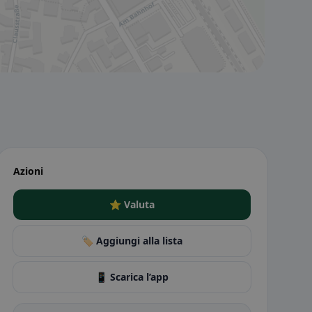
Azioni
⭐ Valuta
🏷️ Aggiungi alla lista
📱 Scarica l’app