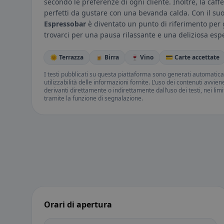
secondo le preferenze di ogni cliente. Inoltre, la caffe
perfetti da gustare con una bevanda calda. Con il suo se
Espressobar
è diventato un punto di riferimento per 
trovarci per una pausa rilassante e una deliziosa espe
🌞 Terrazza
🍺 Birra
🍷 Vino
💳 Carte accettate
I testi pubblicati su questa piattaforma sono generati automatic
utilizzabilità delle informazioni fornite. L’uso dei contenuti avvie
derivanti direttamente o indirettamente dall’uso dei testi, nei lim
tramite la funzione di segnalazione.
Orari di apertura