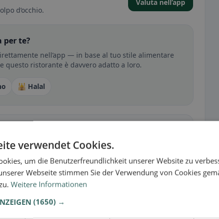
Valuta nell’app
olpo d’occhio.
 per te?
rettamente nell’app — in base al tuo stile alimentare
 se questo ristorante è davvero adatto a loro.
no
🕌 Halal
sperienza
ite verwendet Cookies.
tutto per senza glutine, vegano, vegetariano o halal.
okies, um die Benutzerfreundlichkeit unserer Website zu verbes
unserer Webseite stimmen Sie der Verwendung von Cookies gem
 zu.
Weitere Informationen
ANZEIGEN
(1650) →