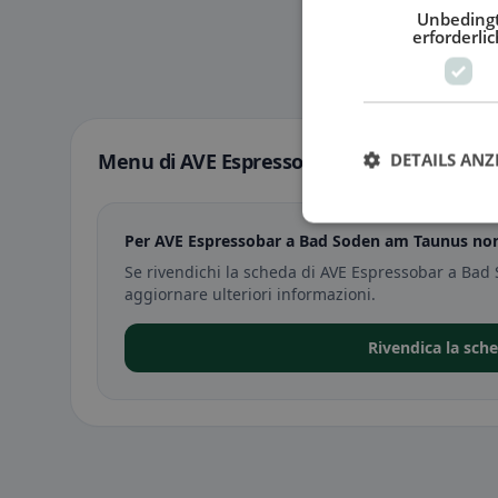
Unbeding
erforderlic
Menu di AVE Espressobar a Bad Soden am
DETAILS ANZ
Per AVE Espressobar a Bad Soden am Taunus non
Se rivendichi la scheda di AVE Espressobar a Bad
aggiornare ulteriori informazioni.
Rivendica la sch