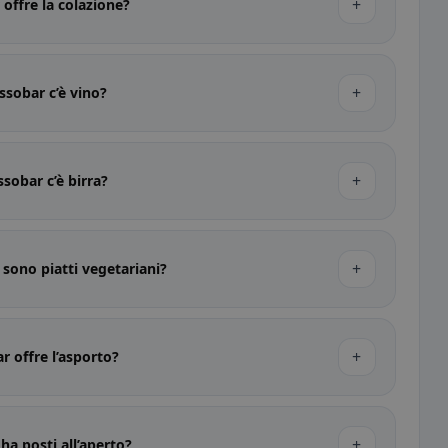
+
offre la colazione?
+
ssobar c’è vino?
+
sobar c’è birra?
+
 sono piatti vegetariani?
+
r offre l’asporto?
+
ha posti all’aperto?