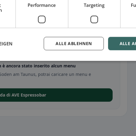
t
Performance
Targeting
Fu
h
 Taunus
EIGEN
ALLE ABLEHNEN
ALLE A
 è ancora stato inserito alcun menu
 Soden am Taunus, potrai caricare un menu e
eda di AVE Espressobar