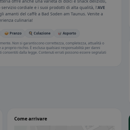
tteria offre anche una varietà di dolci e snack deliziosi,
rvizio cordiale e i suoi prodotti di alta qualità, l'
AVE
gli amanti del caffè a Bad Soden am Taunus. Venite a
rienza culinaria!
🥪 Pranzo
🍳 Colazione
🥡 Asporto
amente. Non si garantiscono correttezza, completezza, attualità o
ne a proprio rischio. È esclusa qualsiasi responsabilità per danni
iti consentiti dalla legge. Contenuti errati possono essere segnalati
Come arrivare