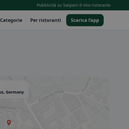
·
Pubblicità su Swipein
Il mio ristorante
Categorie
Per ristoranti
Scarica l’app
nus, Germany