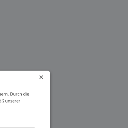
×
sern. Durch die
äß unserer