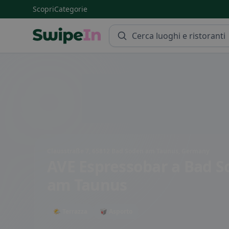
Scopri
Categorie
Swipein Homepage
Clausstraße 7, 65812 Bad Soden am Taunus, Germany
AVE Espressobar
a Bad S
am Taunus
🌤 Terrazza
🥡 Asporto