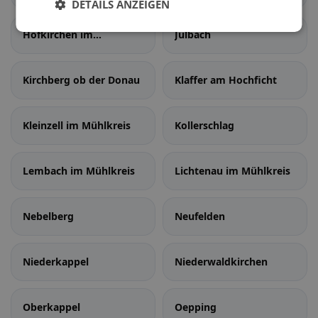
DETAILS ANZEIGEN
Hofkirchen im
Julbach
Mühlkreis
Kirchberg ob der Donau
Klaffer am Hochficht
Kleinzell im Mühlkreis
Kollerschlag
Lembach im Mühlkreis
Lichtenau im Mühlkreis
Nebelberg
Neufelden
Niederkappel
Niederwaldkirchen
Oberkappel
Oepping