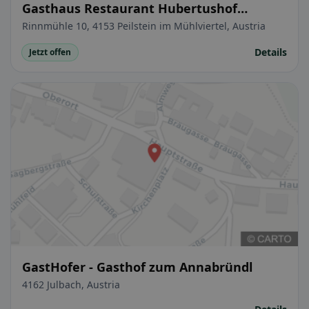
Gasthaus Restaurant Hubertushof
Peilstein
Rinnmühle 10, 4153 Peilstein im Mühlviertel, Austria
Details
Jetzt offen
GastHofer - Gasthof zum Annabründl
4162 Julbach, Austria