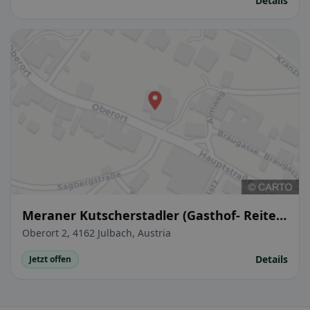
Details
Meraner Kutscherstadler (Gasthof- Reiter
Julbach)
Oberort 2, 4162 Julbach, Austria
Details
Jetzt offen