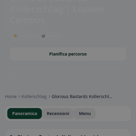
Kollerschlag | Loxone
Campus
🌤 Terrazza
🥡 Asporto
Pianifica percorso
Badge della community: senza glutine, vegano, halal e altro – subito
visibili.
Home
Kollerschlag
Glorious Bastards Kollerschlag | Loxone Campus
Panoramica
Recensioni
Menu