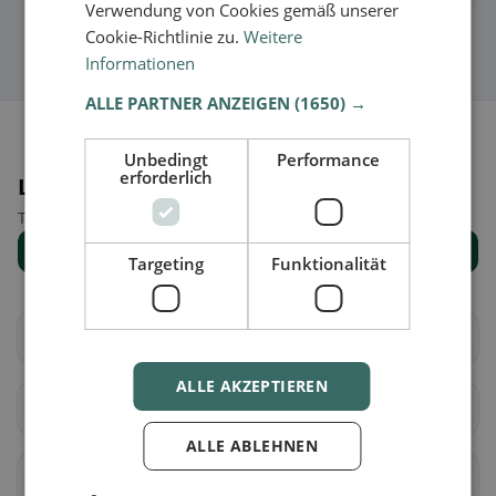
Verwendung von Cookies gemäß unserer
Cookie-Richtlinie zu.
Weitere
Informationen
ALLE PARTNER ANZEIGEN
(1650) →
Unbedingt
Performance
erforderlich
Luoghi nelle vicinanze
Trova il luogo giusto per la tua ricerca di ristoranti.
Mostra tutti i luoghi
Targeting
Funktionalität
Altenfelden
Arnreit
ALLE AKZEPTIEREN
Atzesberg
Auberg
ALLE ABLEHNEN
Haslach an der Mühl
Hörbich