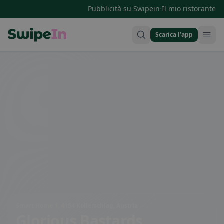
·
Pubblicità su Swipein
Il mio ristorante
Scarica l’app
Swipein Homepage
Smart Home 1, 4154 Kollerschlag, Austria
Glorious Bastards