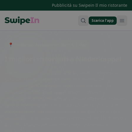
·
Pubblicità su Swipein
Il mio ristorante
Scarica l’app
Swipein Homepage
📍 Entdecke Restaurants, Bars & Cafés
I migliori ristoranti a Niederkappel
Niederkappel, situato in Alta Austria, vanta una varietà di
ristoranti che delizieranno i palati più esigenti. Dai
tradizionali piatti austriaci ai sapori internazionali, c'è
qualcosa per tutti i gusti. Approfitta dell'atmosfera
accogliente e delle prelibatezze culinarie offerte dai ristoranti
locali di Niederkappel. Che tu stia cercando un ristorante
accogliente per una cena romantica o un locale vivace per
una serata con gli amici, questo pittoresco borgo ha tutto ciò
di cui hai bisogno per una esperienza gastronomica
indimenticabile.