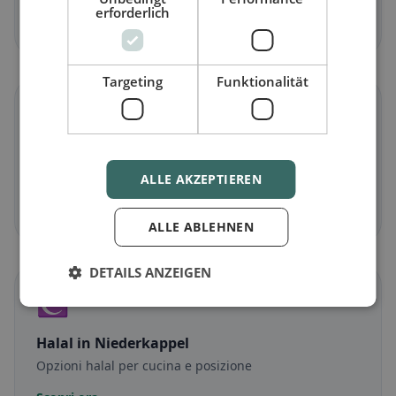
erforderlich
Scopri ora →
Targeting
Funktionalität
🌾
Senza glutine
in Niederkappel
Opzioni senza glutine e consigli della community
ALLE AKZEPTIEREN
Scopri ora →
ALLE ABLEHNEN
DETAILS ANZEIGEN
☪️
Halal
in Niederkappel
Opzioni halal per cucina e posizione