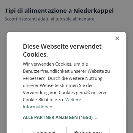
Tipi di alimentazione a Niederkappel
Scopri ristoranti adatti al tuo stile alimentare.
×
🌱
Diese Webseite verwendet
Cookies.
Vegano
in Niederkappel
Wir verwenden Cookies, um die
Piatti vegetali e cucina vegana
Benutzerfreundlichkeit unserer Website zu
verbessern. Durch die weitere Nutzung
Scopri ora →
unserer Webseite stimmen Sie der
Verwendung von Cookies gemäß unserer
Cookie-Richtlinie zu.
Weitere
🥕
Informationen
ALLE PARTNER ANZEIGEN
(1650) →
Vegetariano
in Niederkappel
Piatti senza carne e classici vegetariani
Unbedingt
Performance