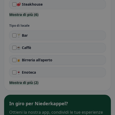
🥩 Steakhouse
Mostra di più (6)
Tipo di locale
🍸 Bar
☕ Caffè
🍺 Birreria all’aperto
🍷 Enoteca
Mostra di più (2)
In giro per Niederkappel?
Ottieni la nostra app, condividi le tue esperienze