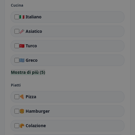
Cucina
🇮🇹 Italiano
🥢 Asiatico
🇹🇷 Turco
🇬🇷 Greco
Mostra di più (5)
Piatti
🍕 Pizza
🍔 Hamburger
🥐 Colazione