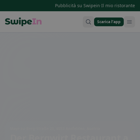
·
Pubblicità su Swipein
Il mio ristorante
Scarica l’app
Swipein Homepage
Mayr-zu-Berg-Straße 25, 4053 Ansfelden, Austria
Der Bergwirt Restaurant
a