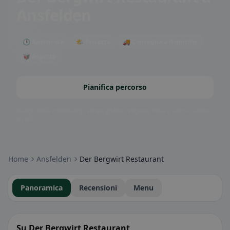
Ansfelden
🕒 Aperto ora
🌤 Terrazza
🚚 Consegna a domicilio
🥡 Asporto
Pianifica percorso
Badge della community: senza glutine, vegano, halal e altro – subito
visibili.
Home
Ansfelden
Der Bergwirt Restaurant
Panoramica
Recensioni
Menu
Su Der Bergwirt Restaurant