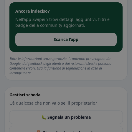
Ancora indeciso?
Nell’app Swipein trovi dettagli aggiuntivi, filtri e
badge della community aggiornati.
Scarica l’app
Tutte le informazioni senza garanzia. I contenuti provengono da
Google, dal feedback degli utenti o dai ristoranti stessi e possono
contenere errori. Usa la funzione di segnalazione in caso di
incongruenze.
Gestisci scheda
C’è qualcosa che non va o sei il proprietario?
🐛 Segnala un problema