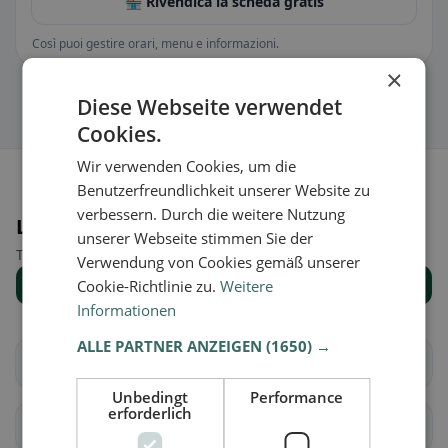
🏪 Rivendica la scheda gratis
Così puoi gestire orari, menu e informazioni.
×
Diese Webseite verwendet
Cookies.
Wir verwenden Cookies, um die
Benutzerfreundlichkeit unserer Website zu
verbessern. Durch die weitere Nutzung
Luoghi nelle vicinanze
unserer Webseite stimmen Sie der
Trova il luogo giusto per la tua ricerca di ristoranti.
Verwendung von Cookies gemäß unserer
Mostra tutti i luoghi
Cookie-Richtlinie zu.
Weitere
Informationen
ALLE PARTNER ANZEIGEN
(1650) →
Allhaming
Ansfelden
Unbedingt
Performance
erforderlich
Asten
Eggendorf im
Traunkreis