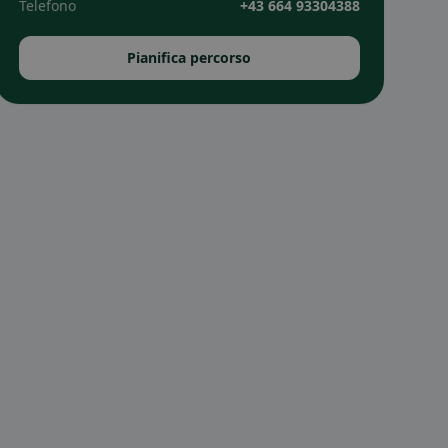
Telefono
+43 664 93304388
Pianifica percorso