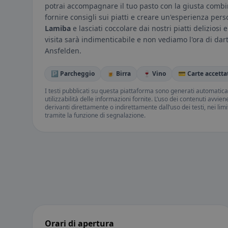
potrai accompagnare il tuo pasto con la giusta combin
fornire consigli sui piatti e creare un'esperienza perso
Lamiba
e lasciati coccolare dai nostri piatti deliziosi
visita sarà indimenticabile e non vediamo l'ora di dar
Ansfelden.
🅿️ Parcheggio
🍺 Birra
🍷 Vino
💳 Carte accetta
I testi pubblicati su questa piattaforma sono generati automatic
utilizzabilità delle informazioni fornite. L’uso dei contenuti avvie
derivanti direttamente o indirettamente dall’uso dei testi, nei lim
tramite la funzione di segnalazione.
Orari di apertura