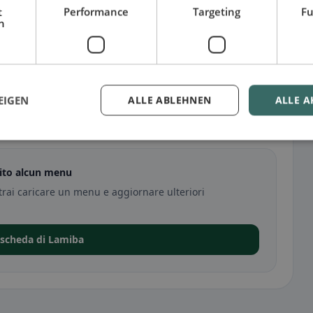
t
Performance
Targeting
Fu
h
EIGEN
ALLE ABLEHNEN
ALLE A
rito alcun menu
trai caricare un menu e aggiornare ulteriori
 scheda di Lamiba