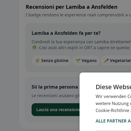
Recensioni per Lamiba a Ansfelden
I badge rendono le esperienze reali comprensibili a c
Lamiba a Ansfelden fa per te?
Condividi la tua esperienza con Lamiba direttament
🥬. Così aiuti altri ospiti in ORT a capire se questo
🌾 Senza glutine
🌱 Vegano
🥕 Vegetaria
Diese Webse
Sii la prima persona a condividere la tua e
Le recensioni aiutano gli altri a decidere — soprat
Wir verwenden Co
weitere Nutzung 
Lascia una recensione nell’app
Cookie-Richtlinie
ALLE PARTNER 