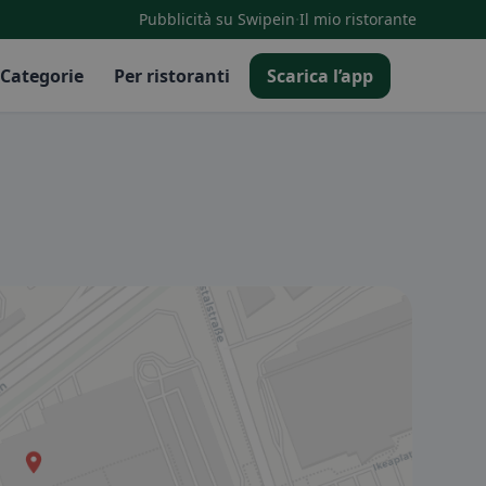
·
Pubblicità su Swipein
Il mio ristorante
Categorie
Per ristoranti
Scarica l’app