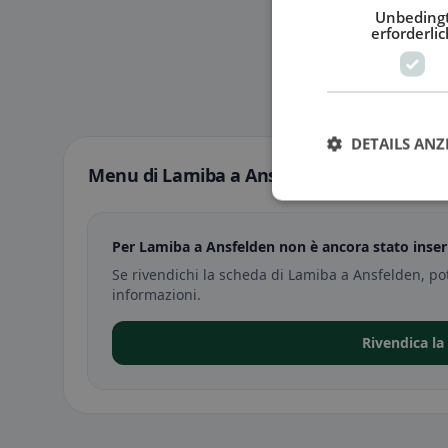
Unbeding
erforderlic
DETAILS ANZ
Menu di Lamiba a Ansfelden
Per Lamiba a Ansfelden non è ancora stato inse
Se rivendichi la scheda di Lamiba a Ansfelden, po
informazioni.
Rivendica la