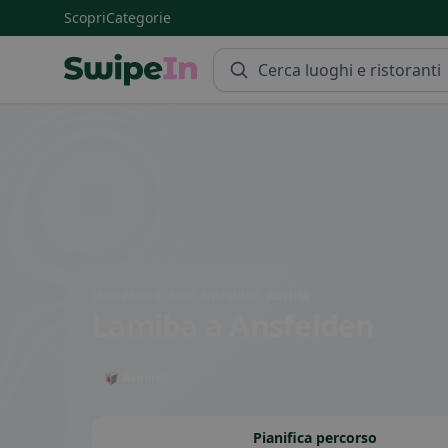
Scopri
Categorie
Swipein Homepage
Ikea-Platz 4, 4053 Ansfelden, Austria
Lamiba
a Ansfelden
🥡 Asporto
Pianifica percorso