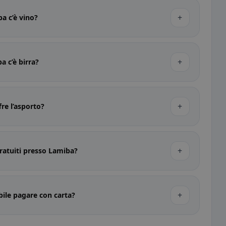
+
a c’è vino?
+
a c’è birra?
+
re l’asporto?
+
ratuiti presso Lamiba?
+
bile pagare con carta?