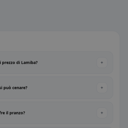
+
di prezzo di Lamiba?
+
si può cenare?
+
re il pranzo?