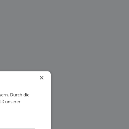
×
sern. Durch die
äß unserer