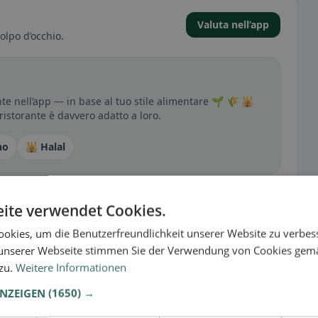
Valuta nell’app
olpo d’occhio.
e nell’app — in base al tuo stile alimentare 🌱 🌾 🕌
 ristorante è davvero adatto a loro.
no
🕌 Halal
ite verwendet Cookies.
sperienza
tutto per senza glutine, vegano, vegetariano o halal.
okies, um die Benutzerfreundlichkeit unserer Website zu verbes
unserer Webseite stimmen Sie der Verwendung von Cookies gem
 zu.
Weitere Informationen
ANZEIGEN
(1650) →