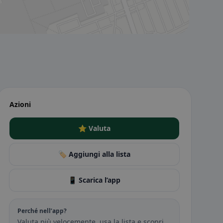
Azioni
⭐ Valuta
🏷️ Aggiungi alla lista
📱 Scarica l’app
Perché nell’app?
Valuta più velocemente, usa la lista e scopri