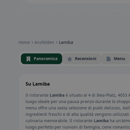
Badge della community: senza glutine, vegano, halal e altro – subi
Home
Ansfelden
Lamiba
Panoramica
Recensioni
Menu
Su Lamiba
Il ristorante
Lamiba
è situato al 4 di Ikea-Platz, 4053
luogo ideale per una pausa pranzo durante lo shoppi
menu offre una vasta selezione di piatti deliziosi, dall
ingredienti freschi e di alta qualità vengono utilizza
culinaria memorabile. Il ristorante
Lamiba
ha un'atmos
luogo perfetto per riunioni di famiglia, cene romantic