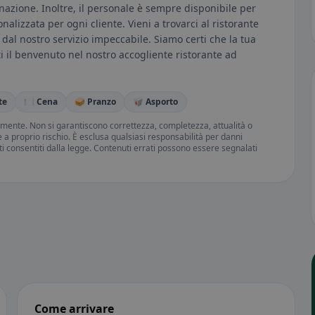
azione. Inoltre, il personale è sempre disponibile per
nalizzata per ogni cliente. Vieni a trovarci al ristorante
 e dal nostro servizio impeccabile. Siamo certi che la tua
ti il benvenuto nel nostro accogliente ristorante ad
te
🍽️ Cena
🥪 Pranzo
🥡 Asporto
amente. Non si garantiscono correttezza, completezza, attualità o
ne a proprio rischio. È esclusa qualsiasi responsabilità per danni
iti consentiti dalla legge. Contenuti errati possono essere segnalati
Come arrivare