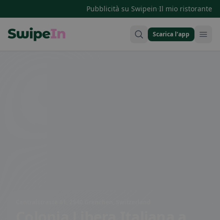
·
Pubblicità su Swipein
Il mio ristorante
Scarica l’app
Swipein Homepage
Centralstrasse 61, 2540 Grenchen, Switzerland
Colonia Libera Italiana
a