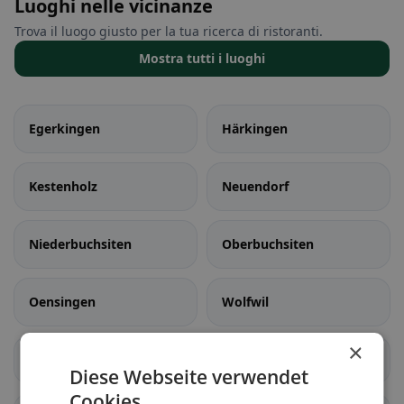
Luoghi nelle vicinanze
Trova il luogo giusto per la tua ricerca di ristoranti.
Mostra tutti i luoghi
Egerkingen
Härkingen
Kestenholz
Neuendorf
Niederbuchsiten
Oberbuchsiten
Oensingen
Wolfwil
×
Aedermannsdorf
Balsthal
Diese Webseite verwendet
Cookies.