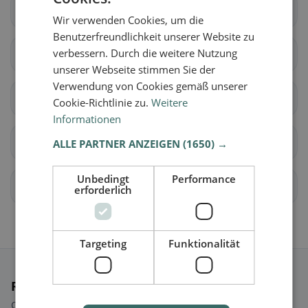
Herbetswil
Holderbank (SO)
Wir verwenden Cookies, um die
Benutzerfreundlichkeit unserer Website zu
verbessern. Durch die weitere Nutzung
Laupersdorf
Matzendorf
unserer Webseite stimmen Sie der
Verwendung von Cookies gemäß unserer
Mümliswil-Ramiswil
Welschenrohr-
Cookie-Richtlinie zu.
Weitere
Gänsbrunnen
Informationen
Biezwil
Lüterkofen-Ichertswil
ALLE PARTNER ANZEIGEN
(1650) →
Unbedingt
Performance
Messen
Schnottwil
erforderlich
Targeting
Funktionalität
Ristoranti selezionati
Qualche scelta per iniziare subito.