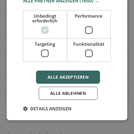
ALLE PARTNER ANZEIGEN
(1650) →
Mervelier
Unbedingt
Mettembert
Performance
erforderlich
Movelier
Pleigne
Targeting
Funktionalität
Rossemaison
Saulcy
Soyhières
Haute-Sorne
ALLE AKZEPTIEREN
Val Terbi
Le Bémont (JU)
ALLE ABLEHNEN
DETAILS ANZEIGEN