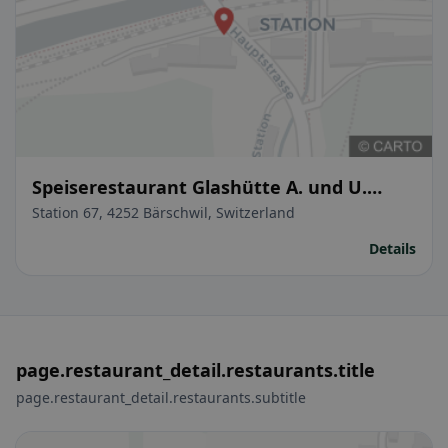
Speiserestaurant Glashütte A. und U.
Hänggi
Station 67, 4252 Bärschwil, Switzerland
Details
page.restaurant_detail.restaurants.title
page.restaurant_detail.restaurants.subtitle