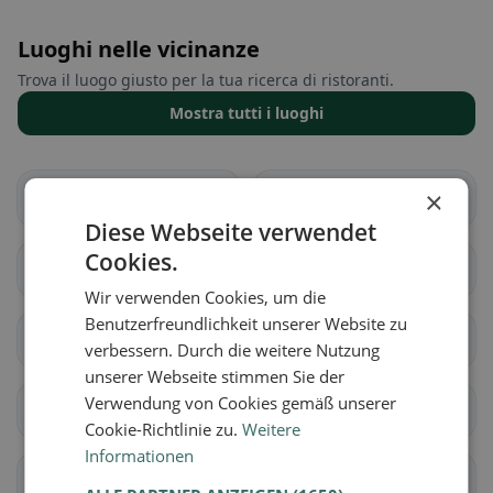
Luoghi nelle vicinanze
Trova il luogo giusto per la tua ricerca di ristoranti.
Mostra tutti i luoghi
×
Boécourt
Bourrignon
Diese Webseite verwendet
Cookies.
Châtillon (JU)
Courchapoix
Wir verwenden Cookies, um die
Benutzerfreundlichkeit unserer Website zu
Courrendlin
Courroux
verbessern. Durch die weitere Nutzung
unserer Webseite stimmen Sie der
Verwendung von Cookies gemäß unserer
Courtételle
Delémont
Cookie-Richtlinie zu.
Weitere
Informationen
Develier
Ederswiler