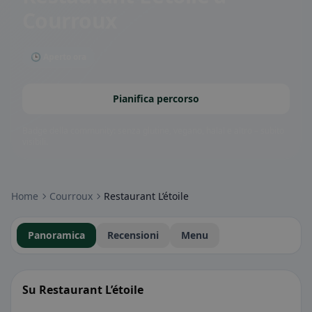
Courroux
🕒 Aperto ora
Pianifica percorso
Badge della community: senza glutine, vegano, halal e altro – subito
visibili.
Home
Courroux
Restaurant L’étoile
Panoramica
Recensioni
Menu
Su Restaurant L’étoile