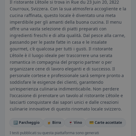
Il ristorante L'étoile si trova in Rue du 23 Juin 20, 2822
Courroux, Svizzera. Con la sua atmosfera accogliente e la
cucina raffinata, questo locale è diventato una meta
imperdibile per gli amanti della buona cucina. Il menu
offre una vasta selezione di piatti preparati con
ingredienti freschi e di alta qualità. Dal pesce alla carne,
passando per le paste fatte in casa e le insalate
gourmet, c'è qualcosa per tutti i gusti. Il ristorante
L'étoile è il luogo ideale per trascorrere una serata
romantica in compagnia del proprio partner o per
organizzare cene di lavoro eleganti e di successo. Il
personale cortese e professionale sarà sempre pronto a
soddisfare le esigenze dei clienti, garantendo
un'esperienza culinaria indimenticabile. Non perdere
l'occasione di prenotare un tavolo al ristorante L'étoile e
lasciarti conquistare dai sapori unici e dalle creazioni
culinarie innovative di questo rinomato locale svizzero.
🅿️ Parcheggio
🍺 Birra
🍷 Vino
💳 Carte accettate
I testi pubblicati su questa piattaforma sono generati