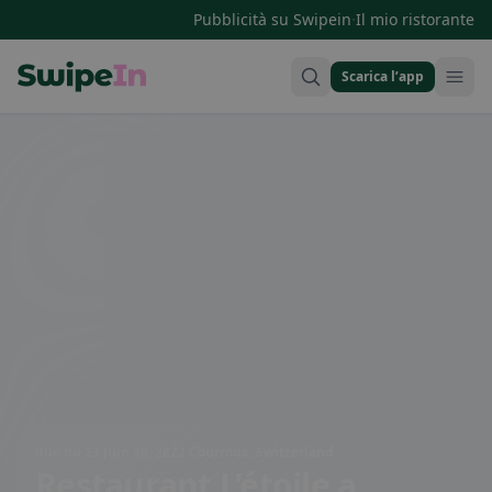
·
Pubblicità su Swipein
Il mio ristorante
Scarica l’app
Swipein Homepage
Rue du 23 Juin 20, 2822 Courroux, Switzerland
Restaurant L’étoile
a