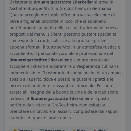
Il ristorante
Brauereigaststätte Ederkeller
si trova in
Aschaffenburger Str. 3, a Großostheim, in Germania.
Questo accogliente locale offre una vasta selezione di
birre artigianali prodotte in loco, che si abbinano
perfettamente ai piatti della cucina tradizionale tedesca
proposti dal menu. I clienti possono gustare specialità
come wurstel, crauti, salsicce alla griglia e pretzel
appena sfornati, il tutto servito in un'atmosfera rustica e
accogliente. Il personale cordiale e professionale del
Brauereigaststätte Ederkeller
è sempre pronto ad
accogliere i clienti e a garantire un'esperienza culinaria
indimenticabile. Il ristorante dispone anche di un ampio
spazio all'aperto, dove è possibile gustare i piatti e le
birre in un ambiente rilassante e informale. Per una
serata all'insegna della buona cucina e della tradizione
tedesca, il
Brauereigaststätte Ederkeller
è il posto
perfetto da visitare a Großostheim. Non esitate a
prenotare un tavolo e a lasciarvi conquistare dai sapori
autentici di questo locale unico.
🌞 Terrazza
🅿️ Parcheggio
🍺 Birra
🍷 Vino