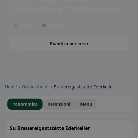
Ederkeller
a Großostheim
🌤 Terrazza
🥡 Asporto
Pianifica percorso
Badge della community: senza glutine, vegano, halal e altro – subito
visibili.
Home
Großostheim
Brauereigaststätte Ederkeller
Panoramica
Recensioni
Menu
Su Brauereigaststätte Ederkeller