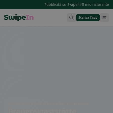
·
Pubblicità su Swipein
Il mio ristorante
Scarica l’app
Swipein Homepage
Aschaffenburger Str. 3, 63762 Großostheim, Germany
Brauereigaststätte