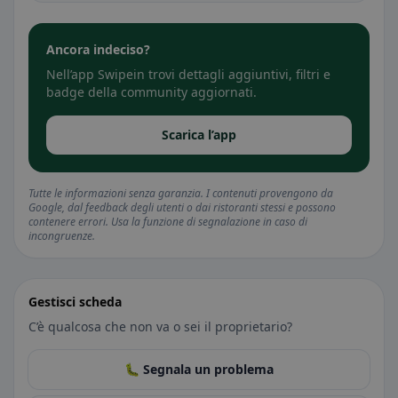
Ancora indeciso?
Nell’app Swipein trovi dettagli aggiuntivi, filtri e
badge della community aggiornati.
Scarica l’app
Tutte le informazioni senza garanzia. I contenuti provengono da
Google, dal feedback degli utenti o dai ristoranti stessi e possono
contenere errori. Usa la funzione di segnalazione in caso di
incongruenze.
Gestisci scheda
C’è qualcosa che non va o sei il proprietario?
🐛 Segnala un problema