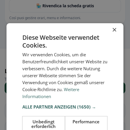
🏪 Rivendica la scheda gratis
Così puoi gestire orari, menu e informazioni.
×
Diese Webseite verwendet
Cookies.
Wir verwenden Cookies, um die
Benutzerfreundlichkeit unserer Website zu
verbessern. Durch die weitere Nutzung
Luoghi nelle vicinanze
unserer Webseite stimmen Sie der
Trova il luogo giusto per la tua ricerca di ristoranti.
Verwendung von Cookies gemäß unserer
Mostra tutti i luoghi
Cookie-Richtlinie zu.
Weitere
Informationen
ALLE PARTNER ANZEIGEN
(1650) →
Aschaffenburg
Alzenau
Unbedingt
Performance
erforderlich
Großostheim
Hösbach