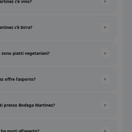
+
rtinez c’è vino?
+
tinez c’è birra?
+
 sono piatti vegetariani?
+
z offre l’asporto?
+
iti presso Bodega Martinez?
+
ha posti all’aperto?