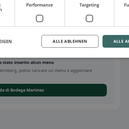
t
Performance
Targeting
Fu
h
EIGEN
ALLE ABLEHNEN
ALLE A
 stato inserito alcun menu
dernberg, potrai caricare un menu e aggiornare
eda di Bodega Martinez