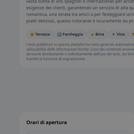
vasta scelta di vini spagnoli e internazionali per acco
esigenze dei clienti, garantendo un servizio di alta qu
romantica, una serata tra amici o per festeggiare un'
piatti deliziosi, questo ristorante è sicuramente da p
🌞 Terrazza
🅿️ Parcheggio
🍺 Birra
🍷 Vino

I testi pubblicati su questa piattaforma sono generati automatic
utilizzabilità delle informazioni fornite. L’uso dei contenuti avvie
derivanti direttamente o indirettamente dall’uso dei testi, nei lim
tramite la funzione di segnalazione.
Orari di apertura