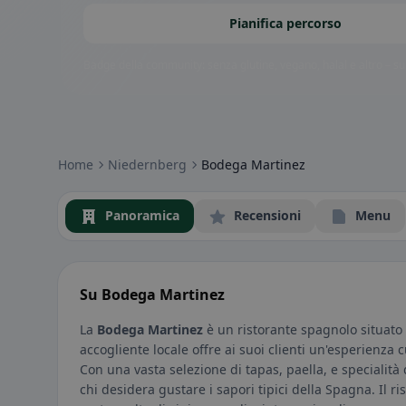
Pianifica percorso
Badge della community: senza glutine, vegano, halal e altro – subi
Home
Niedernberg
Bodega Martinez
Panoramica
Recensioni
Menu
Su Bodega Martinez
La
Bodega Martinez
è un ristorante spagnolo situat
accogliente locale offre ai suoi clienti un'esperienza 
Con una vasta selezione di tapas, paella, e specialità
chi desidera gustare i sapori tipici della Spagna. Il ri