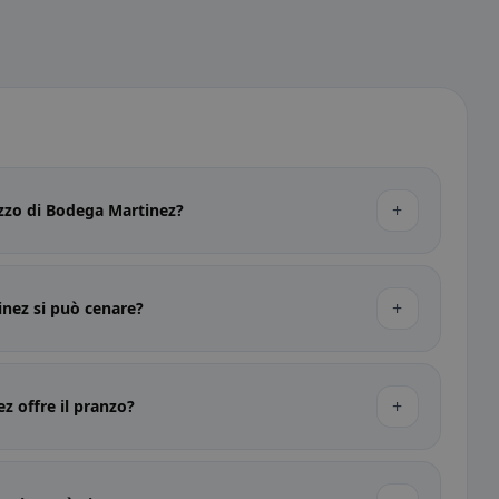
+
rezzo di Bodega Martinez?
+
nez si può cenare?
+
z offre il pranzo?