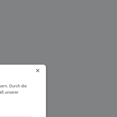
×
sern. Durch die
äß unserer