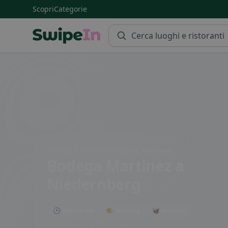
Scopri
Categorie
Swipein Homepage
Leerweg 2, 63843 Niedernberg, Germany
Bodega Martinez
a
Niedernberg
🕒 Aperto ora
🌤 Terrazza
🥡 Asporto