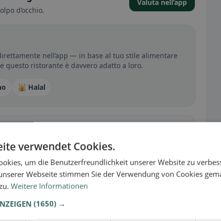
Valuta nell’app
olpo d’occhio.
rettamente nell’app — in base al tuo stile alimentare
 se questo ristorante è davvero adatto a loro.
no
🕌 Halal
sperienza
ite verwendet Cookies.
tutto per senza glutine, vegano, vegetariano o halal.
okies, um die Benutzerfreundlichkeit unserer Website zu verbes
unserer Webseite stimmen Sie der Verwendung von Cookies gem
 zu.
Weitere Informationen
ANZEIGEN
(1650) →