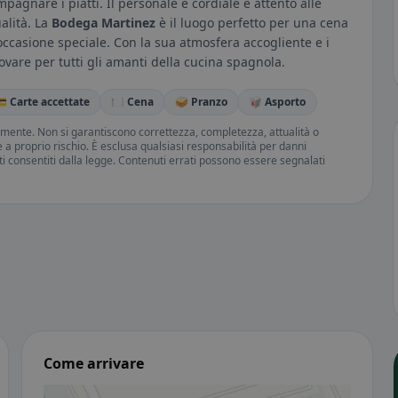
mpagnare i piatti. Il personale è cordiale e attento alle
alità. La
Bodega Martinez
è il luogo perfetto per una cena
occasione speciale. Con la sua atmosfera accogliente e i
rovare per tutti gli amanti della cucina spagnola.
 Carte accettate
🍽️ Cena
🥪 Pranzo
🥡 Asporto
amente. Non si garantiscono correttezza, completezza, attualità o
ne a proprio rischio. È esclusa qualsiasi responsabilità per danni
iti consentiti dalla legge. Contenuti errati possono essere segnalati
Come arrivare