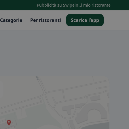
·
Pubblicità su Swipein
Il mio ristorante
Categorie
Per ristoranti
Scarica l’app