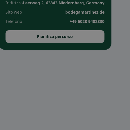
Indirizzo
Leerweg 2, 63843 Niedernberg, Germany
Sito web
bodegamartinez.de
Telefono
+49 6028 9482830
Pianifica percorso