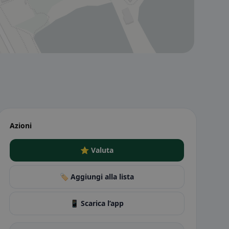
Azioni
⭐ Valuta
🏷️ Aggiungi alla lista
📱 Scarica l’app