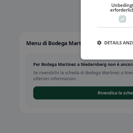
Unbeding
erforderlic
Menu di Bodega Martinez a Niedernberg
DETAILS ANZ
Per Bodega Martinez a Niedernberg non è ancora
Se rivendichi la scheda di Bodega Martinez a Nie
ulteriori informazioni.
Rivendica la sch