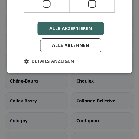
Bardonnex
Bellevue
Bernex
Carouge (GE)
ALLE AKZEPTIEREN
Cartigny
Céligny
ALLE ABLEHNEN
Chancy
DETAILS ANZEIGEN
Chêne-Bougeries
Chêne-Bourg
Choulex
Collex-Bossy
Collonge-Bellerive
Cologny
Confignon