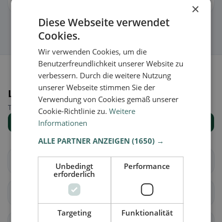
Così puoi gestire orari, menu e informazioni.
×
Diese Webseite verwendet
Cookies.
Wir verwenden Cookies, um die
Benutzerfreundlichkeit unserer Website zu
verbessern. Durch die weitere Nutzung
unserer Webseite stimmen Sie der
Luoghi nelle vicinanze
Verwendung von Cookies gemäß unserer
Trova il luogo giusto per la tua ricerca di ristoranti.
Cookie-Richtlinie zu.
Weitere
Mostra tutti i luoghi
Informationen
ALLE PARTNER ANZEIGEN
(1650) →
Aire-la-Ville
Anières
Unbedingt
Performance
erforderlich
Avully
Avusy
Targeting
Funktionalität