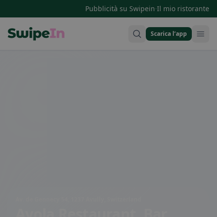
·
Pubblicità su Swipein
Il mio ristorante
Scarica l’app
Swipein Homepage
Av. de Gennecy 54, 1237 Avully, Switzerland
Avola Restaurant, Bar,