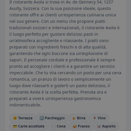
Il ristorante Avola si trova in Av. de Gennecy 54, 1237
Avully, Svizzera. Con la sua posizione ideale, questo
ristorante offre ai clienti un'esperienza culinaria unica
nel suo genere. Con un menu che propone piatti
tradizionali svizzeri e internazionali, il ristorante Avola è
il luogo perfetto per gustare deliziosi pasti in
un'atmosfera accogliente e rilassante. I piatti sono
preparati con ingredienti freschi e di alta qualità,
garantendo che ogni boccone sia un'esplosione di
sapori. Il personale cordiale e professionale è sempre
pronto ad accogliere i clienti e a garantire un servizio
impeccabile. Che tu stia cercando un posto per una cena
romantica, un pranzo di lavoro o semplicemente un
luogo dove rilassarti e goderti un pasto delizioso, il
ristorante Avola è la scelta perfetta. Prenota ora e
preparati a vivere un'esperienza gastronomica
indimenticabile.
🌞 Terrazza
🅿️ Parcheggio
🍺 Birra
🍷 Vino
💳 Carte accettate
🍽️ Cena
🥪 Pranzo
🥡 Asporto