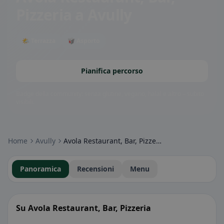
Pizzeria
a Avully
🌤 Terrazza
🥡 Asporto
Pianifica percorso
Badge della community: senza glutine, vegano, halal e altro – subito
visibili.
Home
Avully
Avola Restaurant, Bar, Pizzeria
Panoramica
Recensioni
Menu
Su Avola Restaurant, Bar, Pizzeria