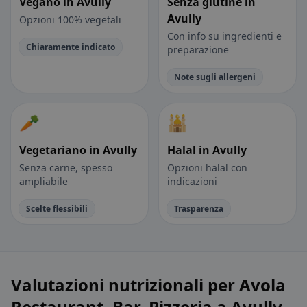
Vegano in Avully
Senza glutine in
Avully
Opzioni 100% vegetali
Con info su ingredienti e
Chiaramente indicato
preparazione
Note sugli allergeni
🥕
🕌
Vegetariano in Avully
Halal in Avully
Senza carne, spesso
Opzioni halal con
ampliabile
indicazioni
Scelte flessibili
Trasparenza
Valutazioni nutrizionali per Avola
Restaurant, Bar, Pizzeria a Avully