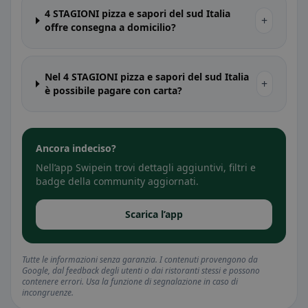
4 STAGIONI pizza e sapori del sud Italia
+
offre consegna a domicilio?
Nel 4 STAGIONI pizza e sapori del sud Italia
+
è possibile pagare con carta?
Ancora indeciso?
Nell’app Swipein trovi dettagli aggiuntivi, filtri e
badge della community aggiornati.
Scarica l’app
Tutte le informazioni senza garanzia. I contenuti provengono da
Google, dal feedback degli utenti o dai ristoranti stessi e possono
contenere errori. Usa la funzione di segnalazione in caso di
incongruenze.