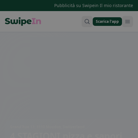
·
Pubblicità su Swipein
Il mio ristorante
Scarica l’app
Swipein Homepage
Grand'Rue 13, 1510 Moudon, Switzerland
4 STAGIONI pizza e sapori