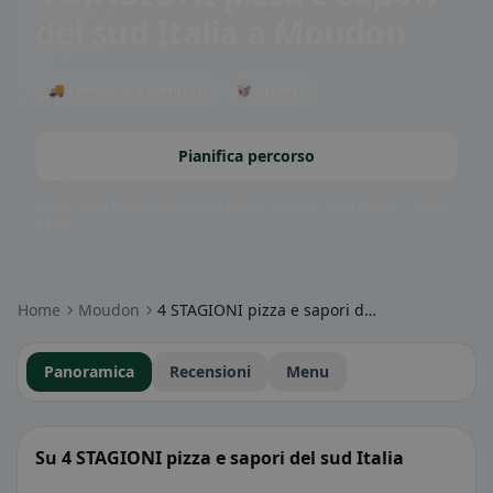
del sud Italia
a Moudon
🚚 Consegna a domicilio
🥡 Asporto
Pianifica percorso
Badge della community: senza glutine, vegano, halal e altro – subito
visibili.
Home
Moudon
4 STAGIONI pizza e sapori del sud Italia
Panoramica
Recensioni
Menu
Su 4 STAGIONI pizza e sapori del sud Italia