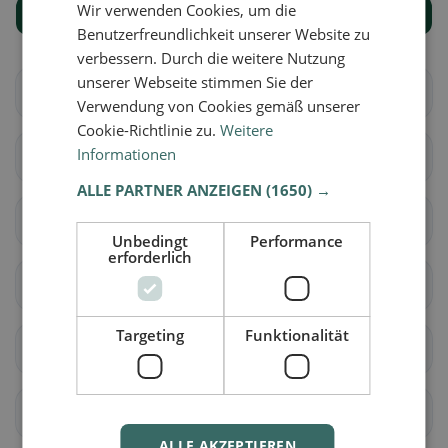
Wir verwenden Cookies, um die
Mostra tutti i luoghi
Benutzerfreundlichkeit unserer Website zu
verbessern. Durch die weitere Nutzung
unserer Webseite stimmen Sie der
Bex
Chessel
Verwendung von Cookies gemäß unserer
Cookie-Richtlinie zu.
Weitere
Informationen
Corbeyrier
Gryon
ALLE PARTNER ANZEIGEN
(1650) →
Lavey-Morcles
Leysin
Unbedingt
Performance
erforderlich
Noville
Ollon
Targeting
Funktionalität
Ormont-Dessous
Ormont-Dessus
Rennaz
Roche (VD)
ALLE AKZEPTIEREN