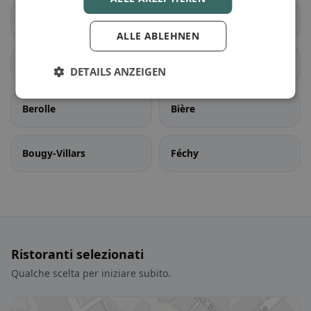
Villeneuve (VD)
Yvorne
ALLE ABLEHNEN
Aubonne
Ballens
DETAILS ANZEIGEN
Berolle
Bière
Bougy-Villars
Féchy
Ristoranti selezionati
Qualche scelta per iniziare subito.