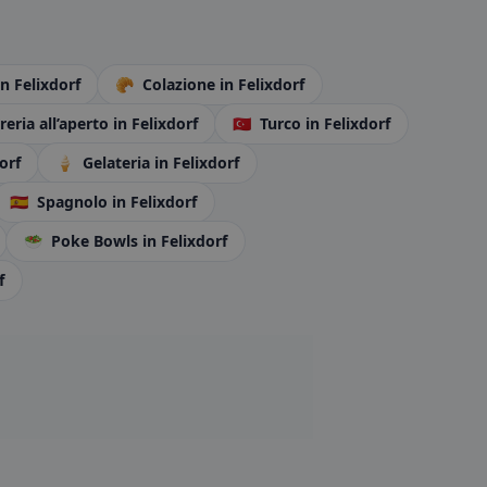
in Felixdorf
🥐
Colazione
in Felixdorf
reria all’aperto
in Felixdorf
🇹🇷
Turco
in Felixdorf
orf
🍦
Gelateria
in Felixdorf
🇪🇸
Spagnolo
in Felixdorf
🥗
Poke Bowls
in Felixdorf
f