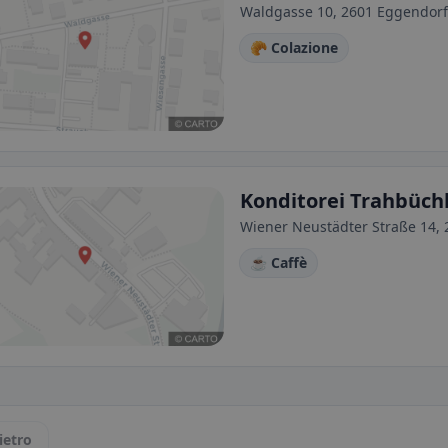
Waldgasse 10, 2601 Eggendorf,
🥐 Colazione
Konditorei Trahbüc
Wiener Neustädter Straße 14, 
☕ Caffè
ietro