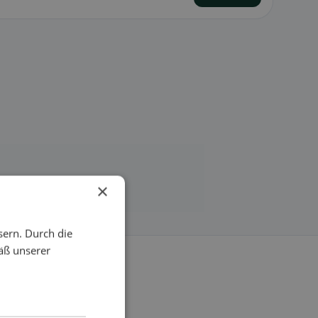
×
sern. Durch die
äß unserer