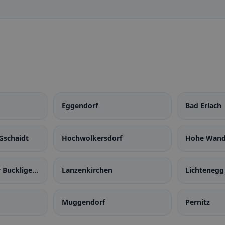
Eggendorf
Bad Erlach
Gschaidt
Hochwolkersdorf
Hohe Wan
r Buckligen
Lanzenkirchen
Lichtenegg
Muggendorf
Pernitz