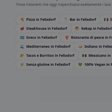
Trova ristoranti che oggi rispecchiano esattamente i tuoi 
🍕
Pizza
in Felixdorf
🍸
Bar
in Felixdorf
🇮🇹
🥩
Steakhouse
in Felixdorf
🥙
Kebap
in Felixdor
🇬🇷
Greco
in Felixdorf
🦞
Ristorante di pesce
in F
🌊
Mediterraneo
in Felixdorf
🍛
Indiano
in Felix
🌮
Tacos e Burritos
in Felixdorf
🇲🇽
Messicano
in
🌾
Senza glutine
in Felixdorf
💚
100% Vegan
in 