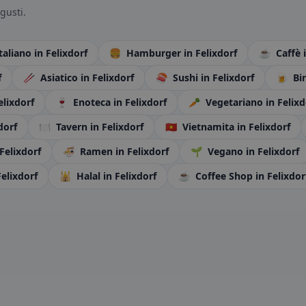
gusti.
Italiano
in Felixdorf
🍔
Hamburger
in Felixdorf
☕
Caffè
f
🥢
Asiatico
in Felixdorf
🍣
Sushi
in Felixdorf
🍺
Bir
elixdorf
🍷
Enoteca
in Felixdorf
🥕
Vegetariano
in Felixd
dorf
🍽️
Tavern
in Felixdorf
🇻🇳
Vietnamita
in Felixdorf
 Felixdorf
🍜
Ramen
in Felixdorf
🌱
Vegano
in Felixdorf
Felixdorf
🕌
Halal
in Felixdorf
☕
Coffee Shop
in Felixdor