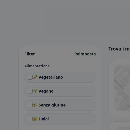
Trova i m
Filter
Reimposta
Alimentazione
🥕 Vegetariano
🌱 Vegano
🌾 Senza glutine
🕌 Halal