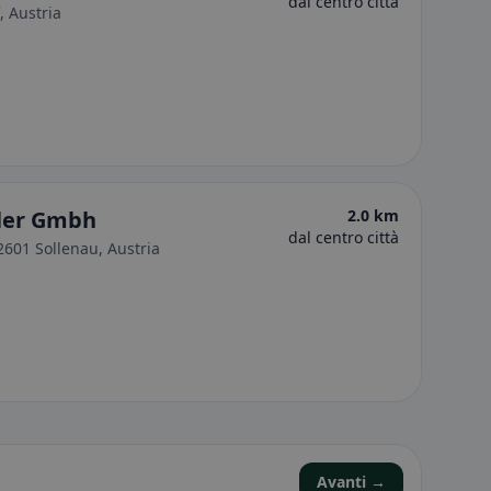
dal centro città
 Austria
hler Gmbh
2.0 km
dal centro città
2601 Sollenau, Austria
Avanti →