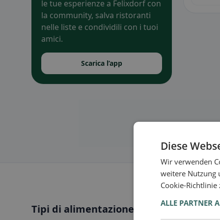
le tue esperienze a Felixdorf con
la community, salva ristoranti
nelle liste e condividili con i tuoi
amici.
Scarica l’app
Diese Webse
Wir verwenden Co
weitere Nutzung 
Cookie-Richtlinie
ALLE PARTNER 
Tipi di alimentazione a Felixdorf