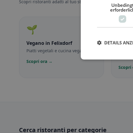
Scopri ristoranti adatti al tuo stile alimentare.
Unbeding
erforderlic
🌱
🥕
DETAILS ANZ
Vegano
in Felixdorf
Veget
Piatti vegetali e cucina vegana
Piatti 
vegetar
Scopri ora →
Scopri
Cerca ristoranti per categorie