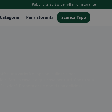
·
Pubblicità su Swipein
Il mio ristorante
Categorie
Per ristoranti
Scarica l’app
offre una varietà di opzioni culinarie per
lci fatti in casa, c'è qualcosa per tutti. Che tu stia
 Felixdorf. Prenota ora e goditi una deliziosa