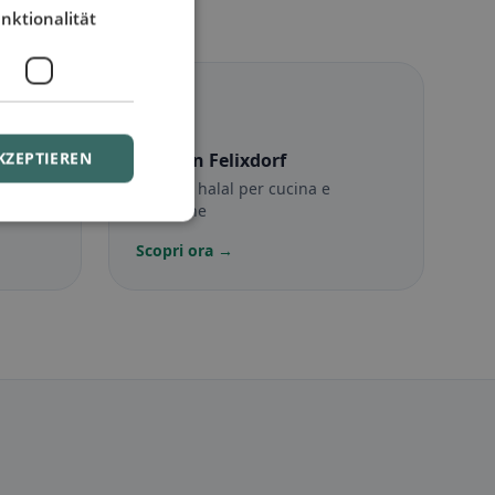
nktionalität
☪️
KZEPTIEREN
orf
Halal
in Felixdorf
sigli
Opzioni halal per cucina e
posizione
Scopri ora →