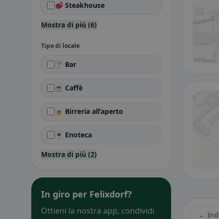
🥩 Steakhouse
Mostra di più (6)
Tipo di locale
🍸 Bar
☕ Caffè
🍺 Birreria all’aperto
🍷 Enoteca
Mostra di più (2)
In giro per Felixdorf?
Ottieni la nostra app, condividi
← Ind