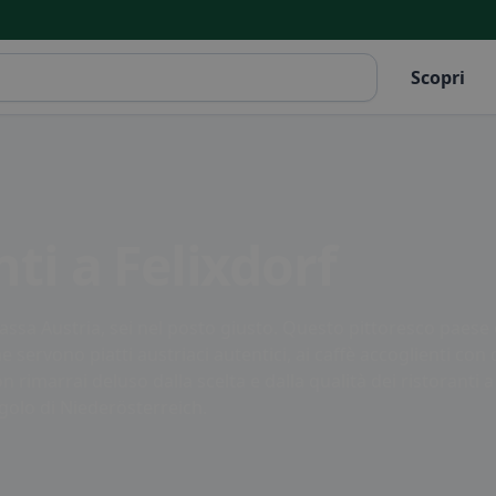
Scopri
nti a Felixdorf
 Bassa Austria, sei nel posto giusto. Questo pittoresco paese 
 servono piatti austriaci autentici, ai caffè accoglienti con do
rimarrai deluso dalla scelta e dalla qualità dei ristoranti a
olo di Niederösterreich.