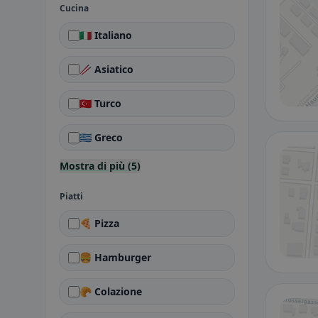
Cucina
🇮🇹 Italiano
🥢 Asiatico
🇹🇷 Turco
🇬🇷 Greco
Mostra di più (5)
Piatti
🍕 Pizza
🍔 Hamburger
🥐 Colazione