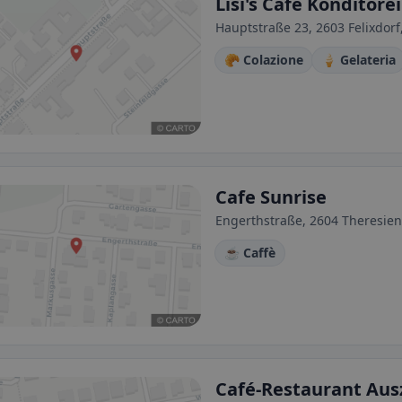
Lisi's Cafe Konditorei
Hauptstraße 23, 2603 Felixdorf
🥐 Colazione
🍦 Gelateria
Cafe Sunrise
Engerthstraße, 2604 Theresienf
☕ Caffè
Café-Restaurant Aus