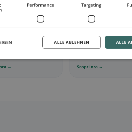
t
Performance
Targeting
Fu
h
🌾
EIGEN
ALLE ABLEHNEN
ALLE A
ariano
in Felixdorf
Senza glutine
in Felixd
senza carne e classici
Opzioni senza glutine e con
iani
della community
 ora →
Scopri ora →