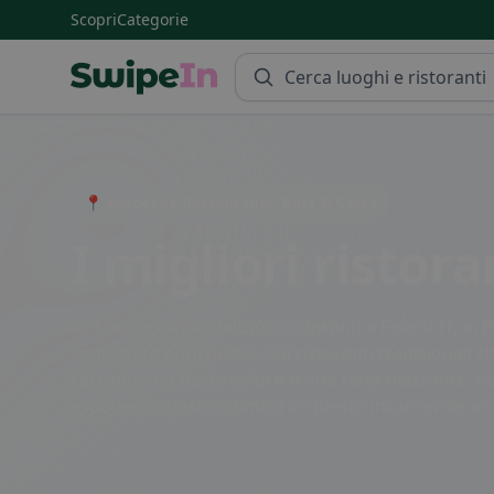
Scopri
Categorie
Swipein Homepage
📍 Entdecke Restaurants, Bars & Cafés
I migliori ristora
Se stai cercando deliziosi ristoranti a Felixdorf, in
soddisfare ogni gusto. Dai ristoranti tradizionali che
cercando un pasto veloce o una cena rilassante, non 
esperienza gastronomica in questo incantevole ang