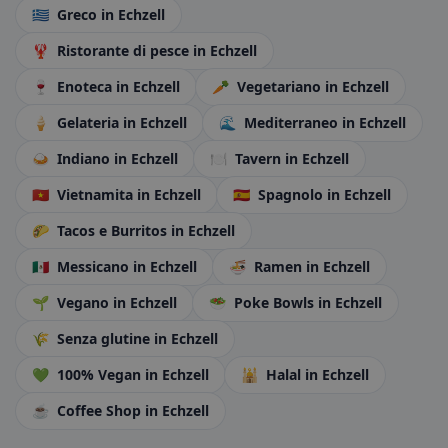
🇬🇷
Greco
in Echzell
🦞
Ristorante di pesce
in Echzell
🍷
Enoteca
in Echzell
🥕
Vegetariano
in Echzell
🍦
Gelateria
in Echzell
🌊
Mediterraneo
in Echzell
🍛
Indiano
in Echzell
🍽️
Tavern
in Echzell
🇻🇳
Vietnamita
in Echzell
🇪🇸
Spagnolo
in Echzell
🌮
Tacos e Burritos
in Echzell
🇲🇽
Messicano
in Echzell
🍜
Ramen
in Echzell
🌱
Vegano
in Echzell
🥗
Poke Bowls
in Echzell
🌾
Senza glutine
in Echzell
💚
100% Vegan
in Echzell
🕌
Halal
in Echzell
☕
Coffee Shop
in Echzell