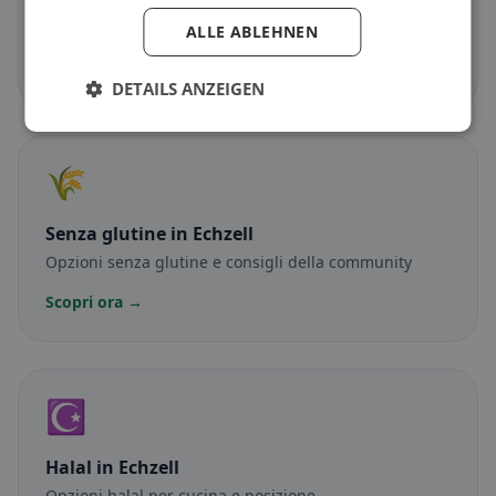
Vegetariano
in Echzell
Piatti senza carne e classici vegetariani
ALLE ABLEHNEN
Scopri ora →
DETAILS ANZEIGEN
🌾
Senza glutine
in Echzell
Opzioni senza glutine e consigli della community
Scopri ora →
☪️
Halal
in Echzell
Opzioni halal per cucina e posizione