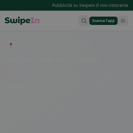
·
Pubblicità su Swipein
Il mio ristorante
Scarica l’app
Swipein Homepage
📍 Entdecke Restaurants, Bars & Cafés
I migliori ristoranti a Echzell
Se stai cercando un posto dove gustare deliziosi piatti a
Echzell, Hessen, sei nel posto giusto! Questa pittoresca
cittadina offre una varietà di ristoranti che soddisferanno
tutti i gusti culinari. Dai tradizionali piatti tedeschi ai piatti
internazionali, troverai sicuramente qualcosa che ti piacerà.
Che tu voglia provare un ristorante accogliente e familiare o
optare per una cena più raffinata, Echzell ha quello che fa
per te. Prenota ora e delizia il tuo palato con le prelibatezze
locali!