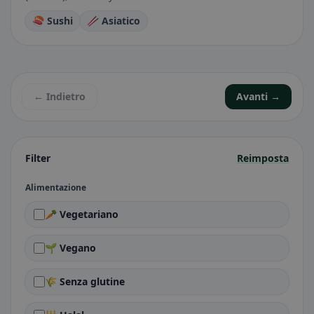
🍣 Sushi
🥢 Asiatico
← Indietro
Avanti →
Filter
Reimposta
Alimentazione
🥕 Vegetariano
🌱 Vegano
🌾 Senza glutine