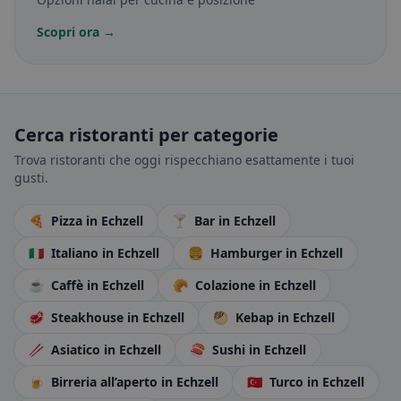
Scopri ora →
Cerca ristoranti per categorie
Trova ristoranti che oggi rispecchiano esattamente i tuoi
gusti.
🍕
Pizza
in Echzell
🍸
Bar
in Echzell
🇮🇹
Italiano
in Echzell
🍔
Hamburger
in Echzell
☕
Caffè
in Echzell
🥐
Colazione
in Echzell
🥩
Steakhouse
in Echzell
🥙
Kebap
in Echzell
🥢
Asiatico
in Echzell
🍣
Sushi
in Echzell
🍺
Birreria all’aperto
in Echzell
🇹🇷
Turco
in Echzell