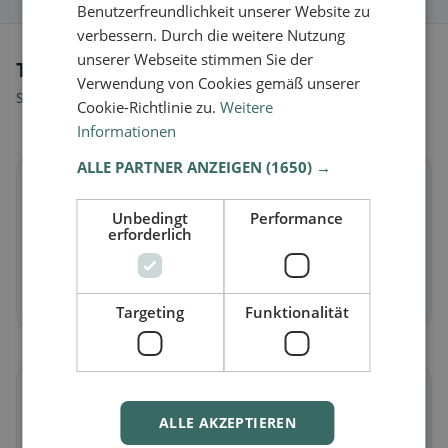
Benutzerfreundlichkeit unserer Website zu
verbessern. Durch die weitere Nutzung
unserer Webseite stimmen Sie der
Tipi di alimentazione a Echzell
Verwendung von Cookies gemäß unserer
Scopri ristoranti adatti al tuo stile alimentare.
Cookie-Richtlinie zu.
Weitere
Informationen
ALLE PARTNER ANZEIGEN
(1650) →
🌱
Unbedingt
Performance
erforderlich
Vegano
in Echzell
Piatti vegetali e cucina vegana
Scopri ora →
Targeting
Funktionalität
🥕
ALLE AKZEPTIEREN