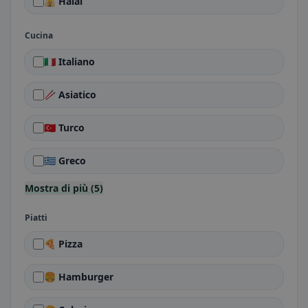
🕌 Halal
Cucina
🇮🇹 Italiano
🥢 Asiatico
🇹🇷 Turco
🇬🇷 Greco
Mostra di più (5)
Piatti
🍕 Pizza
🍔 Hamburger