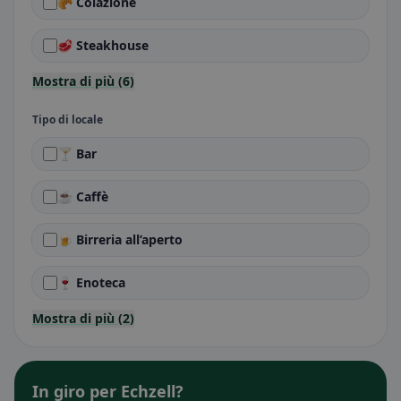
🥐 Colazione
🥩 Steakhouse
Mostra di più (6)
Tipo di locale
🍸 Bar
☕ Caffè
🍺 Birreria all’aperto
🍷 Enoteca
Mostra di più (2)
In giro per Echzell?