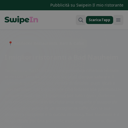
·
Pubblicità su Swipein
Il mio ristorante
Scarica l’app
Swipein Homepage
📍 Entdecke Restaurants, Bars & Cafés
I migliori ristoranti a Bad Nauheim
Benvenuti a Bad Nauheim, una pittoresca cittadina termale
in Hessen, famosa per le sue sorgenti d'acqua salutare. I
ristoranti qui offrono una varietà di deliziosi piatti locali e
internazionali. Dal tradizionale cibo tedesco alle prelibatezze
italiane e asiatiche, c'è qualcosa per tutti i gusti. Godetevi
una cena romantica in un ristorante elegante o assaporate
uno spuntino veloce in un accogliente caffè. Con la sua
atmosfera rilassante e la cucina deliziosa, Bad Nauheim è il
luogo ideale per una piacevole esperienza culinaria. Buon
appetito!