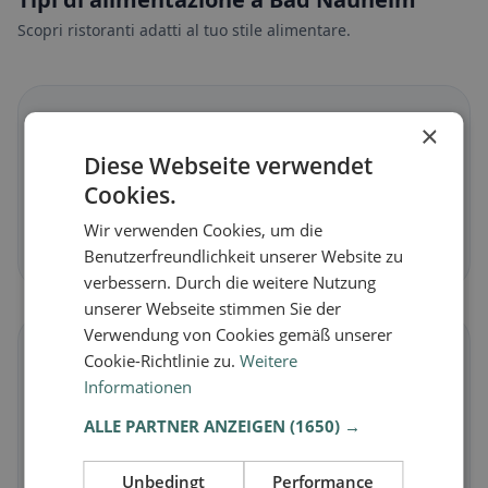
Scopri ristoranti adatti al tuo stile alimentare.
🌱
×
Diese Webseite verwendet
Vegano
in Bad Nauheim
Cookies.
Piatti vegetali e cucina vegana
Wir verwenden Cookies, um die
Scopri ora →
Benutzerfreundlichkeit unserer Website zu
verbessern. Durch die weitere Nutzung
unserer Webseite stimmen Sie der
Verwendung von Cookies gemäß unserer
🥕
Cookie-Richtlinie zu.
Weitere
Informationen
Vegetariano
in Bad Nauheim
ALLE PARTNER ANZEIGEN
(1650) →
Piatti senza carne e classici vegetariani
Scopri ora →
Unbedingt
Performance