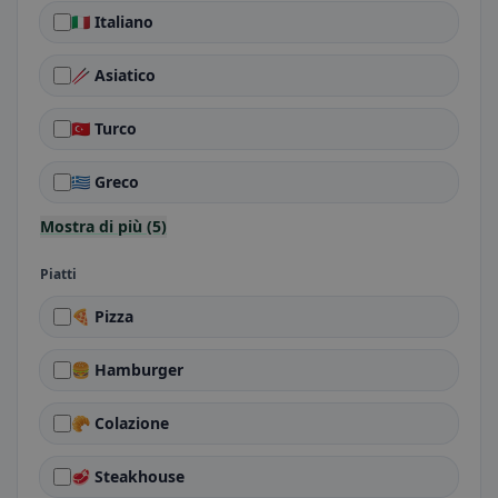
🇮🇹 Italiano
🥢 Asiatico
🇹🇷 Turco
🇬🇷 Greco
Mostra di più (5)
Piatti
🍕 Pizza
🍔 Hamburger
🥐 Colazione
🥩 Steakhouse