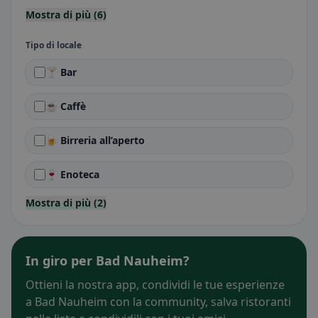
Mostra di più (6)
Tipo di locale
🍸 Bar
☕ Caffè
🍺 Birreria all’aperto
🍷 Enoteca
Mostra di più (2)
In giro per Bad Nauheim?
Ottieni la nostra app, condividi le tue esperienze
a Bad Nauheim con la community, salva ristoranti