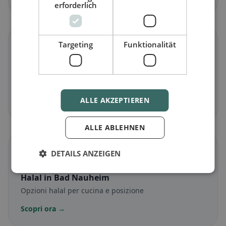
erforderlich
🌾
Targeting
Funktionalität
Senza glutine
in Bad Nauheim
Opzioni senza glutine e consigli della community
ALLE AKZEPTIEREN
Scopri ora →
ALLE ABLEHNEN
☪️
DETAILS ANZEIGEN
Halal
in Bad Nauheim
Opzioni halal per cucina e posizione
Scopri ora →