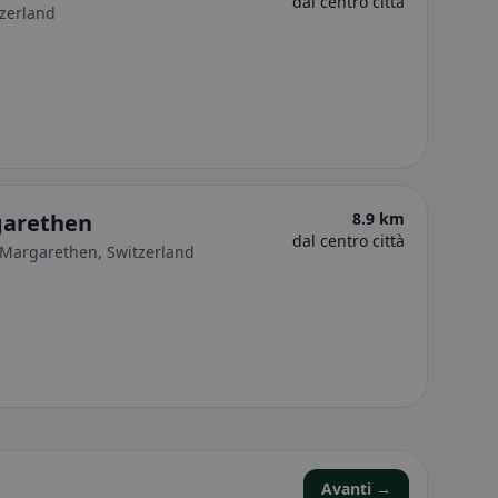
dal centro città
tzerland
garethen
8.9 km
dal centro città
. Margarethen, Switzerland
Avanti →