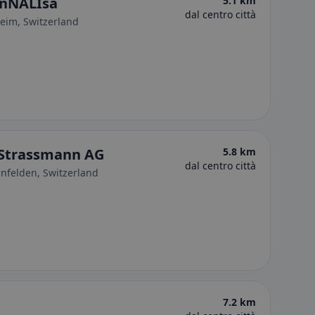
anNALIsa
5.1 km
dal centro città
eim, Switzerland
Strassmann AG
5.8 km
dal centro città
infelden, Switzerland
7.2 km