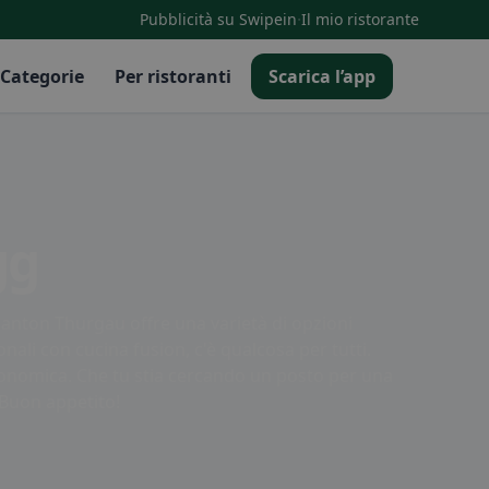
·
Pubblicità su Swipein
Il mio ristorante
Categorie
Per ristoranti
Scarica l’app
gg
canton Thurgau offre una varietà di opzioni
zionali con cucina fusion, c'è qualcosa per tutti.
ronomica. Che tu stia cercando un posto per una
 Buon appetito!