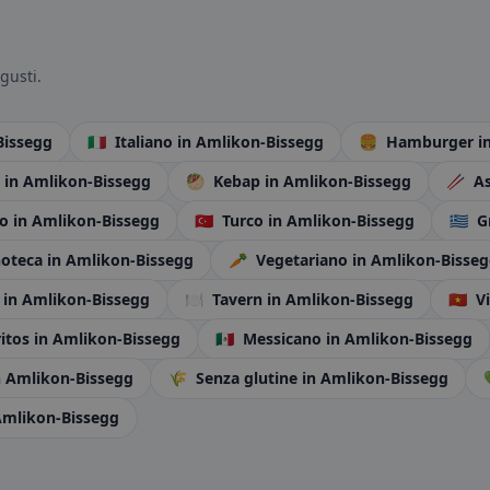
gusti.
Bissegg
🇮🇹
Italiano
in Amlikon-Bissegg
🍔
Hamburger
i
e
in Amlikon-Bissegg
🥙
Kebap
in Amlikon-Bissegg
🥢
As
to
in Amlikon-Bissegg
🇹🇷
Turco
in Amlikon-Bissegg
🇬🇷
G
oteca
in Amlikon-Bissegg
🥕
Vegetariano
in Amlikon-Bisse
o
in Amlikon-Bissegg
🍽️
Tavern
in Amlikon-Bissegg
🇻🇳
Vi
ritos
in Amlikon-Bissegg
🇲🇽
Messicano
in Amlikon-Bissegg
n Amlikon-Bissegg
🌾
Senza glutine
in Amlikon-Bissegg
Amlikon-Bissegg