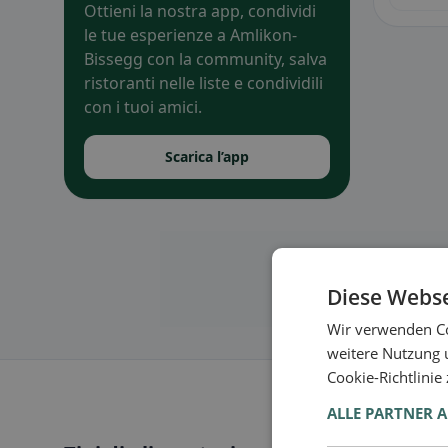
Ottieni la nostra app, condividi
le tue esperienze a Amlikon-
Bissegg con la community, salva
ristoranti nelle liste e condividili
con i tuoi amici.
Scarica l’app
Diese Webse
Wir verwenden Co
weitere Nutzung 
Cookie-Richtlinie
ALLE PARTNER 