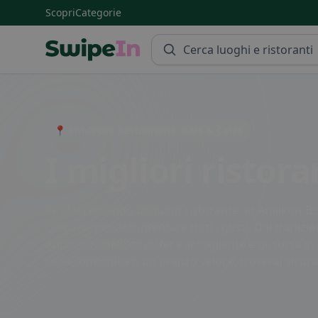
Scopri
Categorie
Swipein Homepage
📍 Entdecke Restaurants, Bars & Cafés
I migliori ristor
Se stai cercando un buon ristorante ad Amlikon-Bis
culinarie per accontentare tutti i gusti. Dai tradizion
Approfitta dell'atmosfera accogliente e gustosa d
cena romantica o un pranzo veloce, troverai sicura