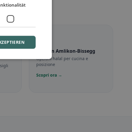
nktionalität
☪️
KZEPTIEREN
on-
Halal
in Amlikon-Bissegg
Opzioni halal per cucina e
posizione
sigli
Scopri ora →