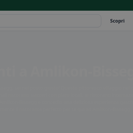
Scopri
anti a Amlikon-Bisse
segg, sei nel posto giusto! Questo pittoresco villaggio nel 
ali ristoranti svizzeri con piatti locali, ai ristoranti interna
i Amlikon-Bissegg e concediti una deliziosa esperienza gast
mente il ristorante perfetto per te qui ad Amlikon-Bissegg.