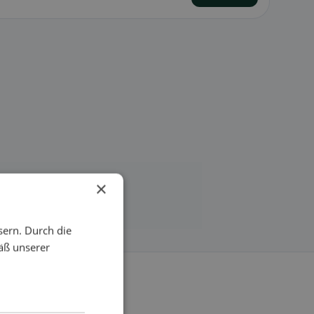
×
sern. Durch die
äß unserer