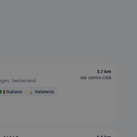
3.7 km
dal centro città
ngen, Switzerland
🇮🇹 Italiano
🍦 Gelateria