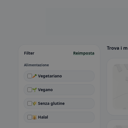
Trova i m
Filter
Reimposta
Alimentazione
🥕 Vegetariano
🌱 Vegano
🌾 Senza glutine
🕌 Halal