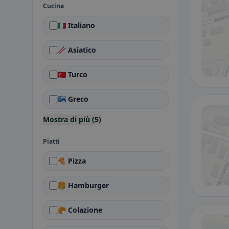
Cucina
🇮🇹 Italiano
🥢 Asiatico
🇹🇷 Turco
🇬🇷 Greco
Mostra di più (5)
Piatti
🍕 Pizza
🍔 Hamburger
🥐 Colazione