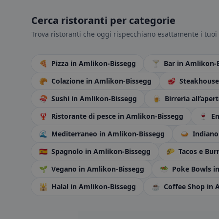
Cerca ristoranti per categorie
Trova ristoranti che oggi rispecchiano esattamente i tuoi 
🍕
Pizza
in Amlikon-Bissegg
🍸
Bar
in Amlikon-
🥐
Colazione
in Amlikon-Bissegg
🥩
Steakhous
🍣
Sushi
in Amlikon-Bissegg
🍺
Birreria all’aper
🦞
Ristorante di pesce
in Amlikon-Bissegg
🍷
En
🌊
Mediterraneo
in Amlikon-Bissegg
🍛
Indian
🇪🇸
Spagnolo
in Amlikon-Bissegg
🌮
Tacos e Bur
🌱
Vegano
in Amlikon-Bissegg
🥗
Poke Bowls
i
🕌
Halal
in Amlikon-Bissegg
☕
Coffee Shop
in 