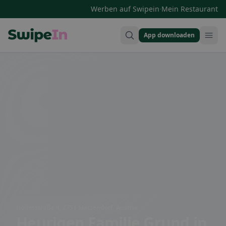
·
Werben auf Swipein
Mein Restaurant
App downloaden
Swipein Homepage
Höllesstraße 4, 2751 Matzendorf, Austria
Heurigen Familie Grund
in