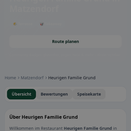
Matzendorf
🌤 Terrasse
🥡 Takeaway
Route planen
Community-Badges: glutenfrei, vegan, halal & mehr – direkt sichtbar.
Home
Matzendorf
Heurigen Familie Grund
Übersicht
Bewertungen
Speisekarte
Über Heurigen Familie Grund
Willkommen im Restaurant
Heurigen Familie Grund
in