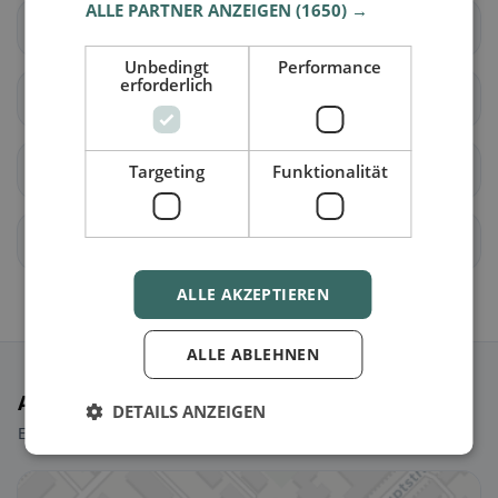
ALLE PARTNER ANZEIGEN
(1650) →
Lanzenkirchen
Lichtenegg
Unbedingt
Performance
erforderlich
Markt Piesting
Matzendorf-Hölles
Miesenbach
Muggendorf
Targeting
Funktionalität
Pernitz
Rohr im Gebirge
ALLE AKZEPTIEREN
ALLE ABLEHNEN
Ausgewählte Restaurants
DETAILS ANZEIGEN
Ein paar Picks, um sofort loszulegen.