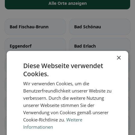
Alle Orte anzeigen
Bad Fischau-Brunn
Bad Schönau
Eggendorf
Bad Erlach
×
Diese Webseite verwendet
Felixdorf
Gutenstein
Cookies.
Wir verwenden Cookies, um die
Hochneukirchen-
Hochwolkersdorf
Gschaidt
Benutzerfreundlichkeit unserer Website zu
verbessern. Durch die weitere Nutzung
Hohe Wand
Hollenthon
unserer Webseite stimmen Sie der
Verwendung von Cookies gemäß unserer
Cookie-Richtlinie zu.
Weitere
Katzelsdorf
Kirchschlag in der
Informationen
Buckligen Welt