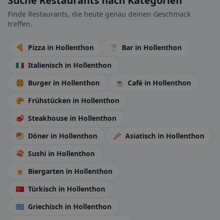
Suche Restaurants nach Kategorien
Finde Restaurants, die heute genau deinen Geschmack
treffen.
🍕
Pizza
in Hollenthon
🍸
Bar
in Hollenthon
🇮🇹
Italienisch
in Hollenthon
🍔
Burger
in Hollenthon
☕
Café
in Hollenthon
🥐
Frühstücken
in Hollenthon
🥩
Steakhouse
in Hollenthon
🥙
Döner
in Hollenthon
🥢
Asiatisch
in Hollenthon
🍣
Sushi
in Hollenthon
🍺
Biergarten
in Hollenthon
🇹🇷
Türkisch
in Hollenthon
🇬🇷
Griechisch
in Hollenthon