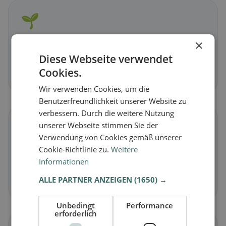
🌱
×
Vegan
in Hollenthon
Diese Webseite verwendet
Pflanzliche Gerichte & vegane Küche
Cookies.
Jetzt entdecken →
Wir verwenden Cookies, um die
Benutzerfreundlichkeit unserer Website zu
verbessern. Durch die weitere Nutzung
🥕
unserer Webseite stimmen Sie der
Verwendung von Cookies gemäß unserer
Cookie-Richtlinie zu.
Weitere
Vegetarisch
in Hollenthon
Informationen
Fleischlose Gerichte & vegetarische Klassiker
ALLE PARTNER ANZEIGEN
(1650) →
Jetzt entdecken →
Unbedingt
Performance
erforderlich