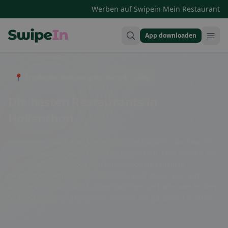
·
Werben auf Swipein
Mein Restaurant
App downloaden
Swipein Homepage
📍 Entdecke Restaurants, Bars & Cafés
Die besten Restaurants in
Hollenthon
Hollenthon bietet eine Vielzahl von Restaurants, die sowohl
Einheimische als auch Besucher begeistern. Hier können Sie
regionale Spezialitäten und internationale Küche in
gemütlicher Atmosphäre genießen. Egal ob Sie Lust auf
deftige Hausmannskost, feine Gourmet-Gerichte oder leckere
Snacks haben - in Hollenthon werden Sie garantiert fündig!