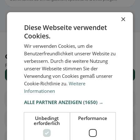
×
Diese Webseite verwendet
Cookies.
Wir verwenden Cookies, um die
Benutzerfreundlichkeit unserer Website zu
Orte in der Nähe
verbessern. Durch die weitere Nutzung
Finde den passenden Ort für deine Restaurantsuche.
unserer Webseite stimmen Sie der
Alle Orte anzeigen
Verwendung von Cookies gemäß unserer
Cookie-Richtlinie zu.
Weitere
Informationen
Bad Fischau-Brunn
Bad Schönau
ALLE PARTNER ANZEIGEN
(1650) →
Unbedingt
Performance
Eggendorf
Bad Erlach
erforderlich
Felixdorf
Gutenstein