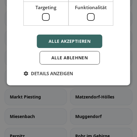
Targeting
Funktionalität
Hochneukirchen-
Hochwolkersdorf
Gschaidt
Hohe Wand
Hollenthon
ALLE AKZEPTIEREN
Katzelsdorf
ALLE ABLEHNEN
Kirchschlag in der
Buckligen Welt
DETAILS ANZEIGEN
Lanzenkirchen
Lichtenegg
Markt Piesting
Matzendorf-Hölles
Miesenbach
Muggendorf
Pernitz
Rohr im Gebirge