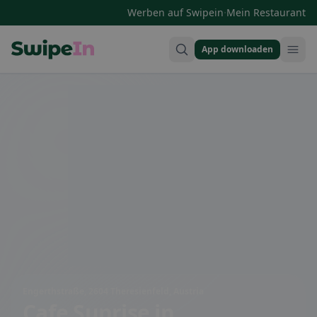
·
Werben auf Swipein
Mein Restaurant
App downloaden
Swipein Homepage
Engerthstraße, 2604 Theresienfeld, Austria
Cafe Sunrise
in