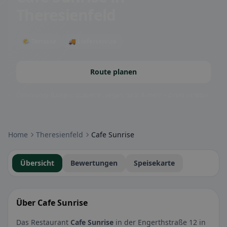
Theresienfeld
🌤 Terrasse
🚚 Lieferservice
Route planen
Community-Badges: glutenfrei, vegan, halal & mehr – direkt sichtbar.
Home
Theresienfeld
Cafe Sunrise
Übersicht
Bewertungen
Speisekarte
Über Cafe Sunrise
Das Restaurant
Cafe Sunrise
in der Engerthstraße 12 in