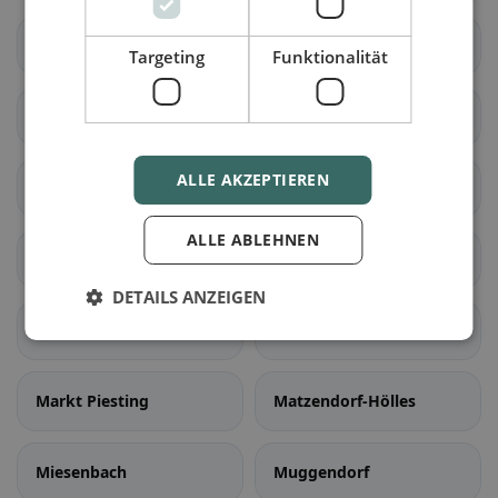
Felixdorf
Gutenstein
Targeting
Funktionalität
Hochneukirchen-
Hochwolkersdorf
Gschaidt
ALLE AKZEPTIEREN
Hohe Wand
Hollenthon
ALLE ABLEHNEN
Katzelsdorf
Kirchschlag in der
Buckligen Welt
DETAILS ANZEIGEN
Lanzenkirchen
Lichtenegg
Markt Piesting
Matzendorf-Hölles
Miesenbach
Muggendorf