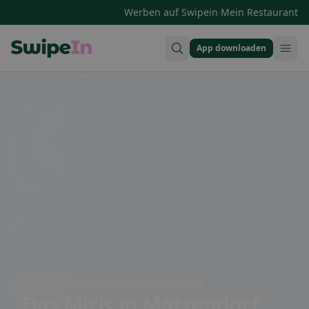
·
Werben auf Swipein
Mein Restaurant
App downloaden
Swipein Homepage
BadenerStraße 19, 2751 Matzendorf, Austria
Das Mizis
in Matzendorf