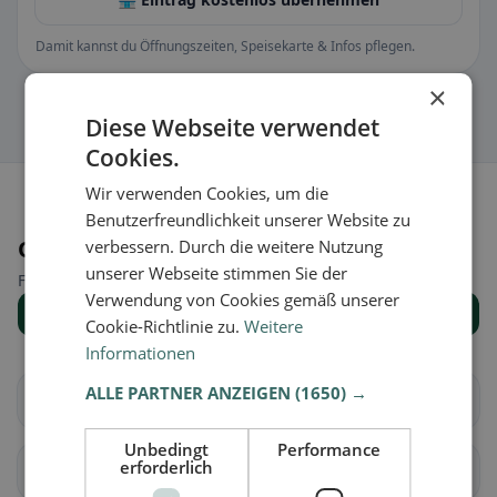
Damit kannst du Öffnungszeiten, Speisekarte & Infos pflegen.
×
Diese Webseite verwendet
Cookies.
Wir verwenden Cookies, um die
Benutzerfreundlichkeit unserer Website zu
Orte in der Nähe
verbessern. Durch die weitere Nutzung
unserer Webseite stimmen Sie der
Finde den passenden Ort für deine Restaurantsuche.
Verwendung von Cookies gemäß unserer
Alle Orte anzeigen
Cookie-Richtlinie zu.
Weitere
Informationen
ALLE PARTNER ANZEIGEN
(1650) →
Bad Fischau-Brunn
Bad Schönau
Unbedingt
Performance
erforderlich
Eggendorf
Bad Erlach