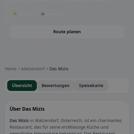
🌤 Terrasse
🥡 Takeaway
Route planen
Community-Badges: glutenfrei, vegan, halal & mehr – direkt sichtbar.
Home
Matzendorf
Das Mizis
Übersicht
Bewertungen
Speisekarte
Über Das Mizis
Das Mizis
in Matzendorf, Österreich, ist ein charmantes
Restaurant, das für seine erstklassige Küche und
gemütliche Atmosphäre bekannt ist. Das Restaurant