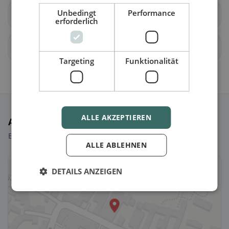
Unbedingt
Performance
Miesenbach
Muggendorf
erforderlich
Pernitz
Rohr im Gebirge
Targeting
Funktionalität
ALLE AKZEPTIEREN
Ausgewählte Restaurants
Ein paar Picks, um sofort loszulegen.
ALLE ABLEHNEN
DETAILS ANZEIGEN