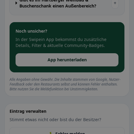
+
Buschenschank einen Außenbereich?
Noch unsicher?
In der Swipein App bekommst du zusätzliche
Details, Filter & aktuelle Community-Badges.
App herunterladen
Alle Angaben ohne Gewähr. Die Inhalte stammen von Google, Nutzer-
Feedback oder den Restaurants selbst und können Fehler enthalten.
Bitte nutzen Sie die Meldefunktion bei Unstimmigkeiten.
Eintrag verwalten
Stimmt etwas nicht oder bist du der Besitzer?
🐛 Fehler melden