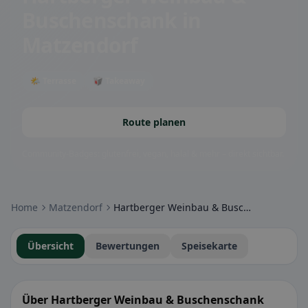
Buschenschank
in
Matzendorf
🌤 Terrasse
🥡 Takeaway
Route planen
Community-Badges: glutenfrei, vegan, halal & mehr – direkt sichtbar.
Home
Matzendorf
Hartberger Weinbau & Buschenschank
Übersicht
Bewertungen
Speisekarte
Über Hartberger Weinbau & Buschenschank