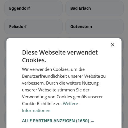
Eggendorf
Bad Erlach
Felixdorf
Gutenstein
×
Hochneukirchen-
Hochwolkersdorf
Gschaidt
Diese Webseite verwendet
Cookies.
Hohe Wand
Hollenthon
Wir verwenden Cookies, um die
Benutzerfreundlichkeit unserer Website zu
Katzelsdorf
Kirchschlag in der
verbessern. Durch die weitere Nutzung
Buckligen Welt
unserer Webseite stimmen Sie der
Verwendung von Cookies gemäß unserer
Lanzenkirchen
Lichtenegg
Cookie-Richtlinie zu.
Weitere
Informationen
Markt Piesting
Matzendorf-Hölles
ALLE PARTNER ANZEIGEN
(1650) →