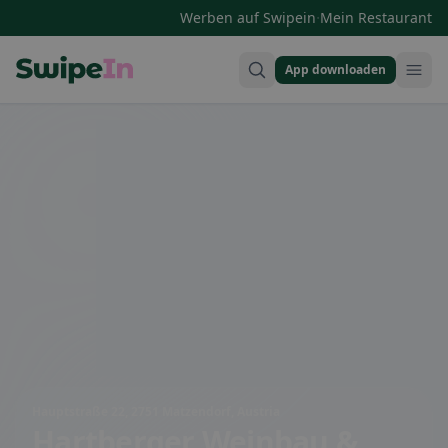
·
Werben auf Swipein
Mein Restaurant
App downloaden
Swipein Homepage
Hauptstraße 22, 2751 Matzendorf, Austria
Hartberger Weinbau &