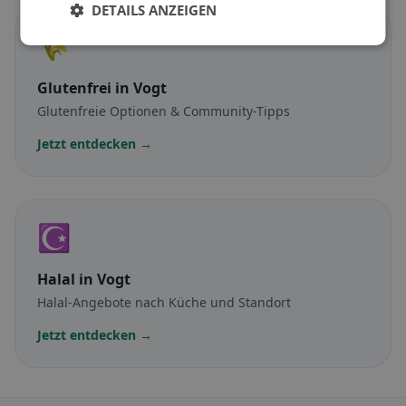
DETAILS ANZEIGEN
🌾
Glutenfrei
in Vogt
Glutenfreie Optionen & Community-Tipps
Jetzt entdecken →
☪️
Halal
in Vogt
Halal-Angebote nach Küche und Standort
Jetzt entdecken →