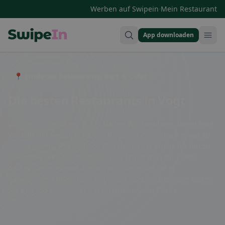
·
Werben auf Swipein
Mein Restaurant
App downloaden
Swipein Homepage
📍 Entdecke Restaurants, Bars & Cafés
Die besten Restaurants in Vogt
Vogt, ein malerischer Ort in Baden-Württemberg, bietet eine
Vielzahl von Restaurants, die für jeden Geschmack etwas zu
bieten haben. Von traditioneller deutscher Küche bis hin zu
internationalen Spezialitäten, hier findet man für jeden
Anlass das passende Restaurant. Genießen Sie in
gemütlicher Atmosphäre regionale Spezialitäten oder lassen
Sie sich von der Vielfalt der internationalen Küche
überraschen.