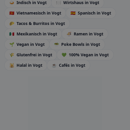
🍛
Indisch
in Vogt
🍽️
Wirtshaus
in Vogt
🇻🇳
Vietnamesisch
in Vogt
🇪🇸
Spanisch
in Vogt
🌮
Tacos & Burritos
in Vogt
🇲🇽
Mexikanisch
in Vogt
🍜
Ramen
in Vogt
🌱
Vegan
in Vogt
🥗
Poke Bowls
in Vogt
🌾
Glutenfrei
in Vogt
💚
100% Vegan
in Vogt
🕌
Halal
in Vogt
☕
Cafés
in Vogt