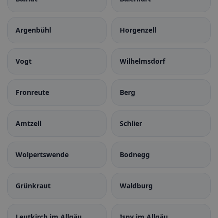
Argenbühl
Horgenzell
Vogt
Wilhelmsdorf
Fronreute
Berg
Amtzell
Schlier
Wolpertswende
Bodnegg
Grünkraut
Waldburg
Leutkirch im Allgäu
Isny im Allgäu