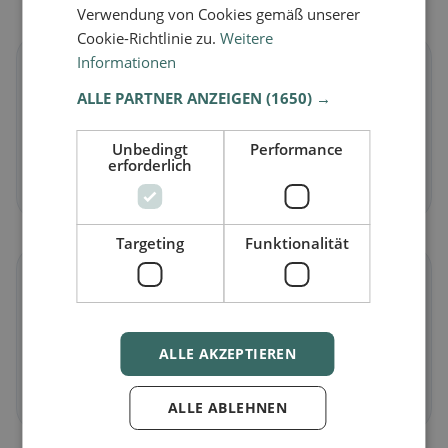
Verwendung von Cookies gemäß unserer
Cookie-Richtlinie zu.
Weitere
Informationen
🌱
ALLE PARTNER ANZEIGEN
(1650) →
Vegan
in Vogt
Unbedingt
Performance
Pflanzliche Gerichte & vegane Küche
erforderlich
Jetzt entdecken →
Targeting
Funktionalität
🥕
Vegetarisch
in Vogt
ALLE AKZEPTIEREN
Fleischlose Gerichte & vegetarische Klassiker
Jetzt entdecken →
ALLE ABLEHNEN