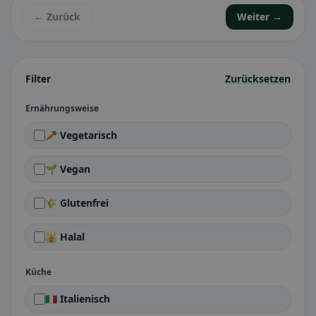
← Zurück
Weiter →
Filter
Zurücksetzen
Ernährungsweise
🥕 Vegetarisch
🌱 Vegan
🌾 Glutenfrei
🕌 Halal
Küche
🇮🇹 Italienisch