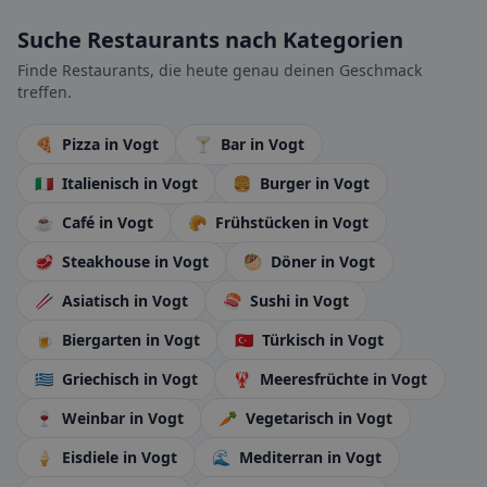
Suche Restaurants nach Kategorien
Finde Restaurants, die heute genau deinen Geschmack
treffen.
🍕
Pizza
in Vogt
🍸
Bar
in Vogt
🇮🇹
Italienisch
in Vogt
🍔
Burger
in Vogt
☕
Café
in Vogt
🥐
Frühstücken
in Vogt
🥩
Steakhouse
in Vogt
🥙
Döner
in Vogt
🥢
Asiatisch
in Vogt
🍣
Sushi
in Vogt
🍺
Biergarten
in Vogt
🇹🇷
Türkisch
in Vogt
🇬🇷
Griechisch
in Vogt
🦞
Meeresfrüchte
in Vogt
🍷
Weinbar
in Vogt
🥕
Vegetarisch
in Vogt
🍦
Eisdiele
in Vogt
🌊
Mediterran
in Vogt