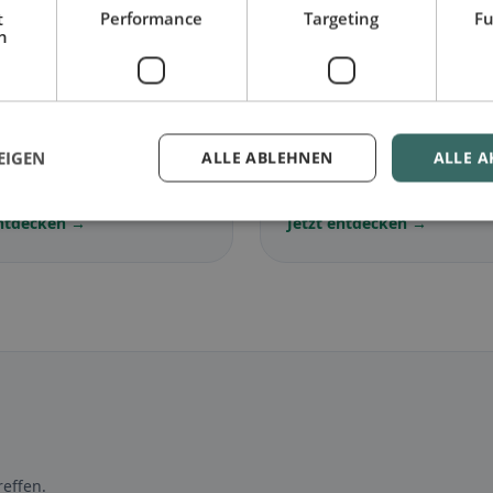
t
Performance
Targeting
Fu
h
🌾
arisch
in Horgenzell
Glutenfrei
in Horgenzel
EIGEN
ALLE ABLEHNEN
ALLE A
lose Gerichte &
Glutenfreie Optionen &
ische Klassiker
Community-Tipps
entdecken →
Jetzt entdecken →
effen.