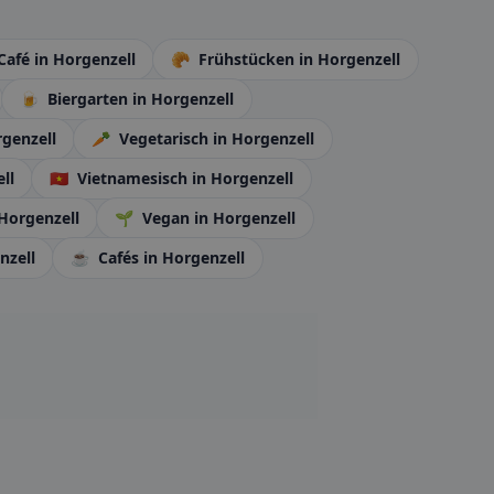
Café
in Horgenzell
🥐
Frühstücken
in Horgenzell
🍺
Biergarten
in Horgenzell
rgenzell
🥕
Vegetarisch
in Horgenzell
ll
🇻🇳
Vietnamesisch
in Horgenzell
 Horgenzell
🌱
Vegan
in Horgenzell
nzell
☕
Cafés
in Horgenzell