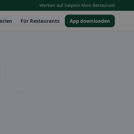
·
Werben auf Swipein
Mein Restaurant
orien
Für Restaurants
App downloaden
l
zialitäten oder gemütliche Cafés - hier ist für
n Sie sich von der Gastfreundschaft der