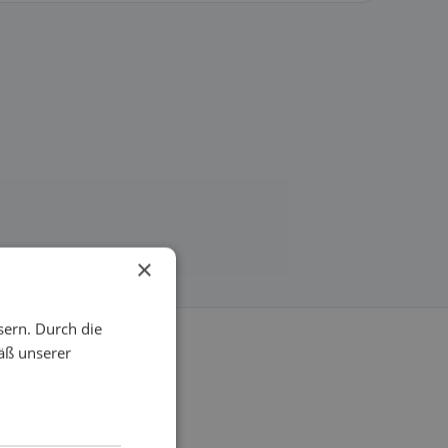
×
sern. Durch die
äß unserer