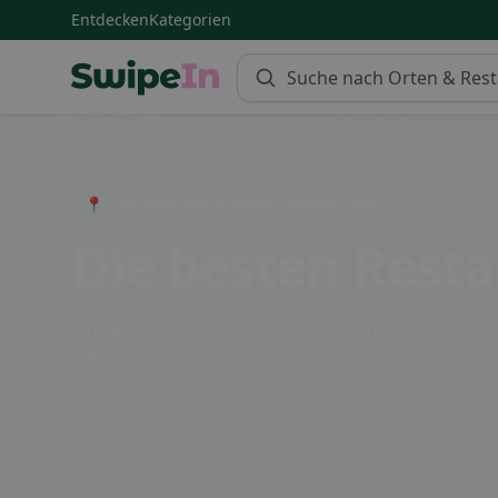
Entdecken
Kategorien
Swipein Homepage
📍 Entdecke Restaurants, Bars & Cafés
Die besten Resta
Entdecken Sie die vielfältige Gastronomie in Horgen
jeden Geschmack etwas dabei. Genießen Sie in den 
Einheimischen verwöhnen.