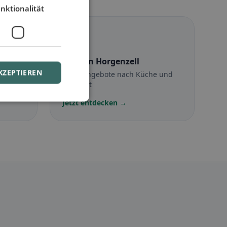
nktionalität
☪️
l
Halal
in Horgenzell
KZEPTIEREN
Halal-Angebote nach Küche und
Standort
Jetzt entdecken →