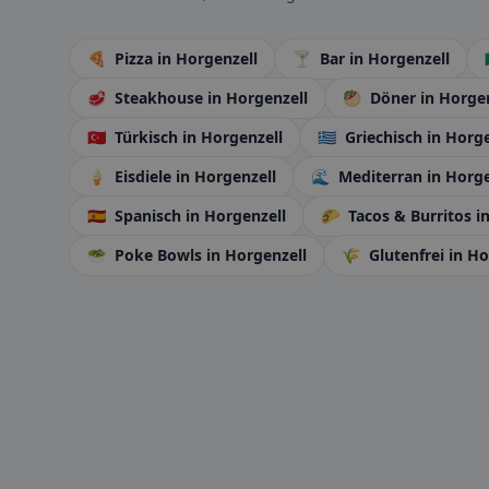
🍕
Pizza
in Horgenzell
🍸
Bar
in Horgenzell
🥩
Steakhouse
in Horgenzell
🥙
Döner
in Horge
🇹🇷
Türkisch
in Horgenzell
🇬🇷
Griechisch
in Horge
🍦
Eisdiele
in Horgenzell
🌊
Mediterran
in Horge
🇪🇸
Spanisch
in Horgenzell
🌮
Tacos & Burritos
i
🥗
Poke Bowls
in Horgenzell
🌾
Glutenfrei
in Ho