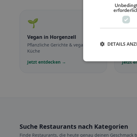
Unbeding
erforderlic
🌱
🥕
Vegan
in Horgenzell
Veget
DETAILS ANZ
Pflanzliche Gerichte & vegane
Fleisch
Küche
vegetar
Jetzt entdecken →
Jetzt 
Suche Restaurants nach Kategorien
Finde Restaurants, die heute genau deinen Geschmack tr