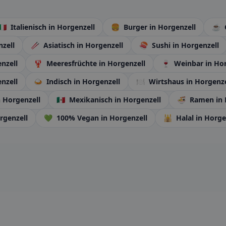
🇮🇹
Italienisch
in Horgenzell
🍔
Burger
in Horgenzell
☕
nzell
🥢
Asiatisch
in Horgenzell
🍣
Sushi
in Horgenzell
nzell
🦞
Meeresfrüchte
in Horgenzell
🍷
Weinbar
in Ho
nzell
🍛
Indisch
in Horgenzell
🍽️
Wirtshaus
in Horgenze
n Horgenzell
🇲🇽
Mexikanisch
in Horgenzell
🍜
Ramen
in
rgenzell
💚
100% Vegan
in Horgenzell
🕌
Halal
in Horge