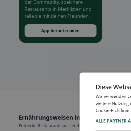
der Community, speichere
Restaurants in Merklisten und
teile sie mit deinen Freunden.
App herunterladen
Diese Webse
Wir verwenden Co
weitere Nutzung 
Cookie-Richtlinie
Ernährungsweisen in Horgenzell
ALLE PARTNER 
Entdecke Restaurants passend zu deiner Ernährungswei