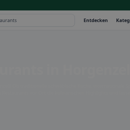
Entdecken
Kateg
urants in Horgenzel
zell! Ob traditionelle schwäbische Küche, internationale Spe
Restaurants vor Ort die kulinarischen Highlights und lasse