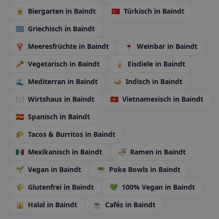
🍺
Biergarten
in Baindt
🇹🇷
Türkisch
in Baindt
🇬🇷
Griechisch
in Baindt
🦞
Meeresfrüchte
in Baindt
🍷
Weinbar
in Baindt
🥕
Vegetarisch
in Baindt
🍦
Eisdiele
in Baindt
🌊
Mediterran
in Baindt
🍛
Indisch
in Baindt
🍽️
Wirtshaus
in Baindt
🇻🇳
Vietnamesisch
in Baindt
🇪🇸
Spanisch
in Baindt
🌮
Tacos & Burritos
in Baindt
🇲🇽
Mexikanisch
in Baindt
🍜
Ramen
in Baindt
🌱
Vegan
in Baindt
🥗
Poke Bowls
in Baindt
🌾
Glutenfrei
in Baindt
💚
100% Vegan
in Baindt
🕌
Halal
in Baindt
☕
Cafés
in Baindt