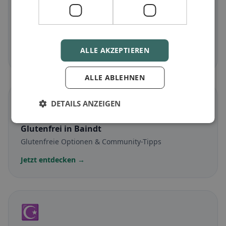
Vegetarisch
in Baindt
Fleischlose Gerichte & vegetarische Klassiker
ALLE AKZEPTIEREN
Jetzt entdecken →
ALLE ABLEHNEN
🌾
DETAILS ANZEIGEN
Glutenfrei
in Baindt
Glutenfreie Optionen & Community-Tipps
Jetzt entdecken →
☪️