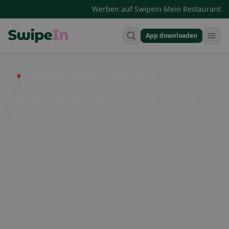
·
Werben auf Swipein
Mein Restaurant
App downloaden
Swipein Homepage
📍 Entdecke Restaurants, Bars & Cafés
Die besten Restaurants in Baindt
Baindt, ein idyllischer Ort in Baden-Württemberg, bietet eine
Vielzahl von Restaurants, die für jeden Geschmack etwas zu
bieten haben. Von traditioneller schwäbischer Küche bis hin
zu internationalen Spezialitäten, hier kommt jeder Genießer
auf seine Kosten. Ob gemütliches Café, rustikales Gasthaus
oder gehobenes Restaurant - in Baindt findet man für jeden
Anlass die passende Location. Lassen Sie sich von der Vielfalt
der kulinarischen Angebote überraschen und genießen Sie
einen unvergesslichen Gaumen-Schmaus in Baindt!