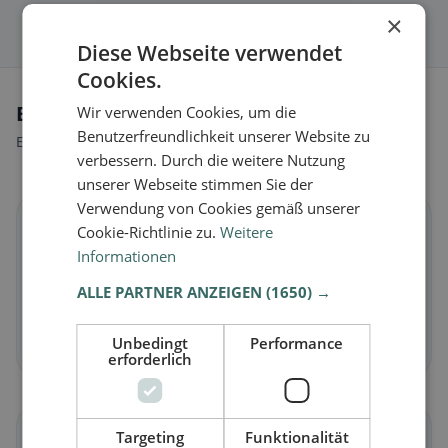
×
Diese Webseite verwendet
Cookies.
Ernährungsweisen in Baindt
Wir verwenden Cookies, um die
Benutzerfreundlichkeit unserer Website zu
Entdecke Restaurants passend zu deiner Ernährungsweise.
verbessern. Durch die weitere Nutzung
unserer Webseite stimmen Sie der
Verwendung von Cookies gemäß unserer
🌱
Cookie-Richtlinie zu.
Weitere
Informationen
Vegan
in Baindt
ALLE PARTNER ANZEIGEN
(1650) →
Pflanzliche Gerichte & vegane Küche
Unbedingt
Performance
Jetzt entdecken →
erforderlich
🥕
Targeting
Funktionalität