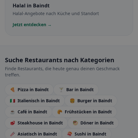
Halal
in Baindt
Halal-Angebote nach Küche und Standort
Jetzt entdecken →
Suche Restaurants nach Kategorien
Finde Restaurants, die heute genau deinen Geschmack
treffen.
🍕
Pizza
in Baindt
🍸
Bar
in Baindt
🇮🇹
Italienisch
in Baindt
🍔
Burger
in Baindt
☕
Café
in Baindt
🥐
Frühstücken
in Baindt
🥩
Steakhouse
in Baindt
🥙
Döner
in Baindt
🥢
Asiatisch
in Baindt
🍣
Sushi
in Baindt