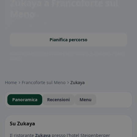
Zukaya
a Francoforte sul
Meno
Pianifica percorso
Badge della community: senza glutine, vegano, halal e altro – subito
visibili.
Home
Francoforte sul Meno
Zukaya
Panoramica
Recensioni
Menu
Su Zukaya
Il ristorante
Zukaya
presso l'hotel Steigenberger