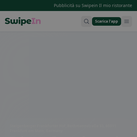
·
Pubblicità su Swipein
Il mio ristorante
Scarica l’app
Swipein Homepage
Steigenberger Frankfurter Hof, Bethmannstraße 33, 60311
Frankfurt am Main, Germany