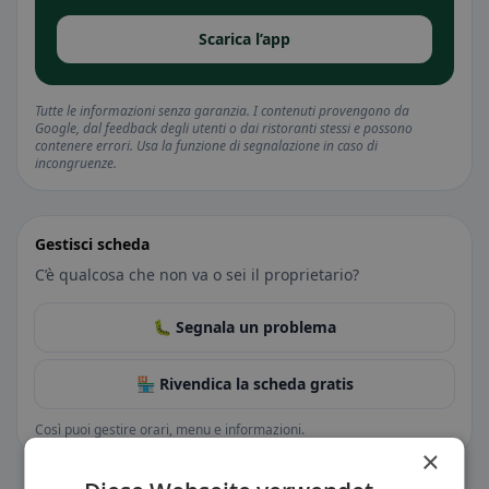
Scarica l’app
Tutte le informazioni senza garanzia. I contenuti provengono da
Google, dal feedback degli utenti o dai ristoranti stessi e possono
contenere errori. Usa la funzione di segnalazione in caso di
incongruenze.
Gestisci scheda
C’è qualcosa che non va o sei il proprietario?
🐛 Segnala un problema
🏪 Rivendica la scheda gratis
Così puoi gestire orari, menu e informazioni.
×