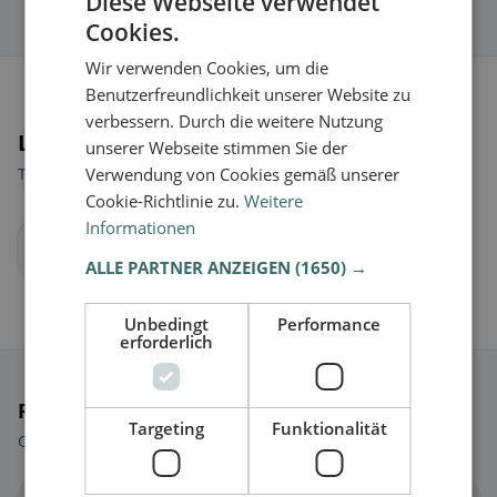
Diese Webseite verwendet
Cookies.
Wir verwenden Cookies, um die
Benutzerfreundlichkeit unserer Website zu
verbessern. Durch die weitere Nutzung
Luoghi nelle vicinanze
unserer Webseite stimmen Sie der
Trova il luogo giusto per la tua ricerca di ristoranti.
Verwendung von Cookies gemäß unserer
Cookie-Richtlinie zu.
Weitere
Informationen
Francoforte sul Meno
ALLE PARTNER ANZEIGEN
(1650) →
Unbedingt
Performance
erforderlich
Ristoranti selezionati
Targeting
Funktionalität
Qualche scelta per iniziare subito.