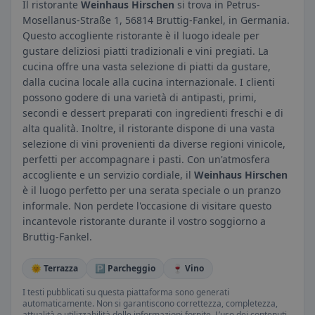
Il ristorante
Weinhaus Hirschen
si trova in Petrus-
Mosellanus-Straße 1, 56814 Bruttig-Fankel, in Germania.
Questo accogliente ristorante è il luogo ideale per
gustare deliziosi piatti tradizionali e vini pregiati. La
cucina offre una vasta selezione di piatti da gustare,
dalla cucina locale alla cucina internazionale. I clienti
possono godere di una varietà di antipasti, primi,
secondi e dessert preparati con ingredienti freschi e di
alta qualità. Inoltre, il ristorante dispone di una vasta
selezione di vini provenienti da diverse regioni vinicole,
perfetti per accompagnare i pasti. Con un'atmosfera
accogliente e un servizio cordiale, il
Weinhaus Hirschen
è il luogo perfetto per una serata speciale o un pranzo
informale. Non perdete l'occasione di visitare questo
incantevole ristorante durante il vostro soggiorno a
Bruttig-Fankel.
🌞 Terrazza
🅿️ Parcheggio
🍷 Vino
I testi pubblicati su questa piattaforma sono generati
automaticamente. Non si garantiscono correttezza, completezza,
attualità o utilizzabilità delle informazioni fornite. L’uso dei contenuti