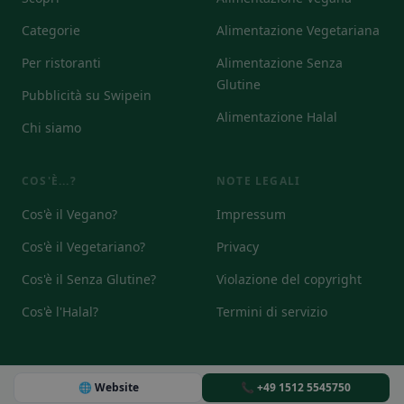
Categorie
Alimentazione Vegetariana
Per ristoranti
Alimentazione Senza
Glutine
Pubblicità su Swipein
Alimentazione Halal
Chi siamo
COS'È...?
NOTE LEGALI
Cos'è il Vegano?
Impressum
Cos'è il Vegetariano?
Privacy
Cos'è il Senza Glutine?
Violazione del copyright
Cos'è l'Halal?
Termini di servizio
🌐 Website
📞 +49 1512 5545750
© 2026