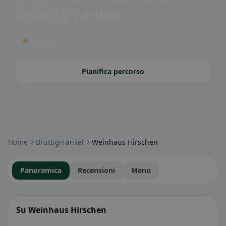
Bruttig-Fankel
🌤 Terrazza
Pianifica percorso
Badge della community: senza glutine, vegano, halal e altro – subito
visibili.
Home
Bruttig-Fankel
Weinhaus Hirschen
Panoramica
Recensioni
Menu
Su Weinhaus Hirschen