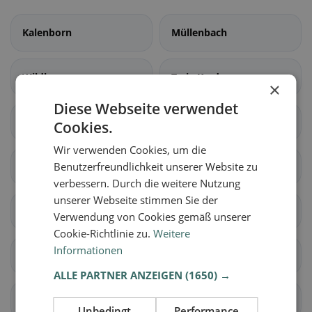
Kalenborn
Müllenbach
Wildburg
Treis-Karden
×
Diese Webseite verwendet
Moselkern
Müden (Mosel)
Cookies.
Wir verwenden Cookies, um die
Lieg
Benutzerfreundlichkeit unserer Website zu
Lütz
verbessern. Durch die weitere Nutzung
unserer Webseite stimmen Sie der
Weiler
Binningen
Verwendung von Cookies gemäß unserer
Cookie-Richtlinie zu.
Weitere
Informationen
Brohl
Dünfus
ALLE PARTNER ANZEIGEN
(1650) →
Forst (Eifel)
Möntenich
Unbedingt
Performance