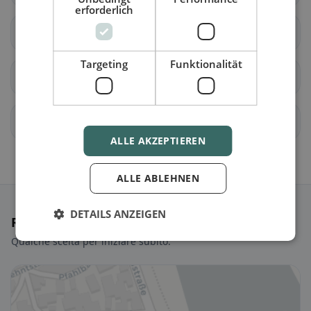
erforderlich
Roes
Eppenberg
Targeting
Funktionalität
Maria Martental
Kaisersesch
Leienkaul
Präfekturhof
ALLE AKZEPTIEREN
ALLE ABLEHNEN
DETAILS ANZEIGEN
Ristoranti selezionati
Qualche scelta per iniziare subito.