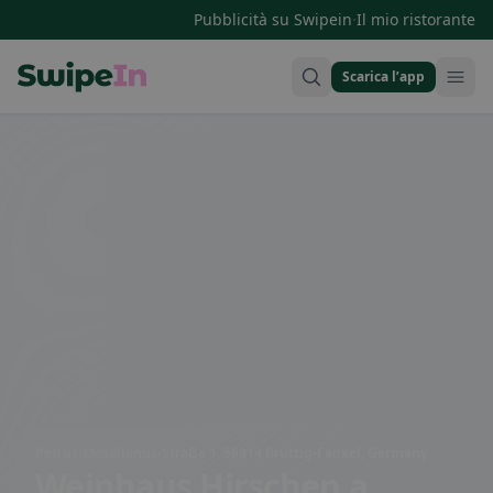
·
Pubblicità su Swipein
Il mio ristorante
Scarica l’app
Swipein Homepage
Petrus-Mosellanus-Straße 1, 56814 Bruttig-Fankel, Germany
Weinhaus Hirschen
a