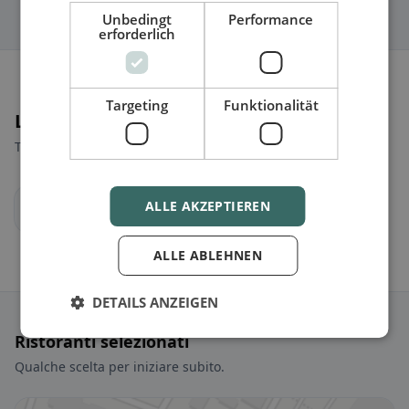
Unbedingt
Performance
erforderlich
Targeting
Funktionalität
Luoghi nelle vicinanze
Trova il luogo giusto per la tua ricerca di ristoranti.
ALLE AKZEPTIEREN
St. Pölten
ALLE ABLEHNEN
DETAILS ANZEIGEN
Ristoranti selezionati
Qualche scelta per iniziare subito.