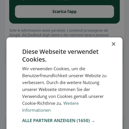
Scarica l’app
Tutte le informazioni senza garanzia. I contenuti provengono da
Google, dal feedback degli utenti o dai ristoranti stessi e possono
contenere errori. Usa la funzione di segnalazione in caso di
×
incongruenze.
Diese Webseite verwendet
Cookies.
Gestisci scheda
Wir verwenden Cookies, um die
C’è qualcosa che non va o sei il proprietario?
Benutzerfreundlichkeit unserer Website zu
verbessern. Durch die weitere Nutzung
🐛 Segnala un problema
unserer Webseite stimmen Sie der
Verwendung von Cookies gemäß unserer
🏪 Rivendica la scheda gratis
Cookie-Richtlinie zu.
Weitere
Informationen
Così puoi gestire orari, menu e informazioni.
ALLE PARTNER ANZEIGEN
(1650) →