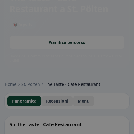
Restaurant
a St. Pölten
🥡 Asporto
Pianifica percorso
Badge della community: senza glutine, vegano, halal e altro – subito
visibili.
Home
St. Pölten
The Taste - Cafe Restaurant
Panoramica
Recensioni
Menu
Su The Taste - Cafe Restaurant