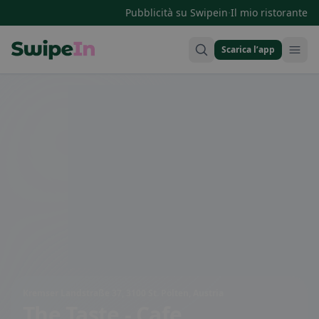
·
Pubblicità su Swipein
Il mio ristorante
Scarica l’app
Swipein Homepage
Kremser Landstraße 37, 3100 St. Pölten, Austria
The Taste - Cafe