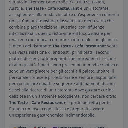
Situato in Kremser Landstraße 37, 3100 St. Pölten,
Austria,
The Taste - Cafe Restaurant
è un ristorante
accogliente e alla moda che offre un'esperienza culinaria
unica. Con un'atmosfera rilassata e un menu vario che
combina piatti tradizionali austriaci con influenze
internazionali, questo ristorante è il luogo ideale per
una cena romantica o un pranzo informale con gli amici.
Il menu del ristorante
The Taste - Cafe Restaurant
vanta
una vasta selezione di antipasti, primi piatti, secondi
piatti e dessert, tutti preparati con ingredienti freschi e
di alta qualità. I piatti sono presentati in modo creativo e
sono un vero piacere per gli occhi e il palato. Inoltre, il
personale cortese e professionale è sempre disponibile
per consigliare i piatti e suggerire abbinamenti di vino.
Se sei alla ricerca di un ristorante dove gustare cucina
deliziosa in un ambiente accogliente, non cercare oltre:
The Taste - Cafe Restaurant
è il posto perfetto per te.
Prenota un tavolo oggi stesso e preparati a vivere
un'esperienza gastronomica indimenticabile.
🍺 Birra
🍷 Vino
💳 Carte accettate
🍽️ Cena