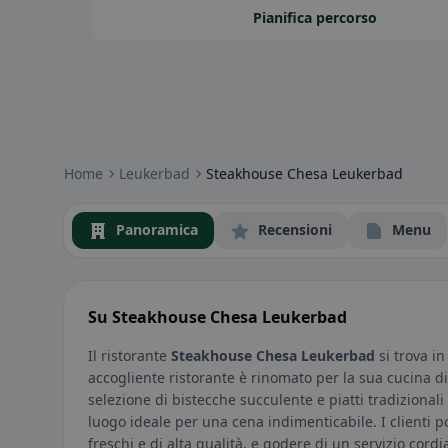
Pianifica percorso
Badge della community: senza glutine, vegano, halal e altro – subi
Home
Leukerbad
Steakhouse Chesa Leukerbad
Panoramica
Recensioni
Menu
Su Steakhouse Chesa Leukerbad
Il ristorante
Steakhouse Chesa Leukerbad
si trova i
accogliente ristorante è rinomato per la sua cucina di
selezione di bistecche succulente e piatti tradizionali 
luogo ideale per una cena indimenticabile. I clienti p
freschi e di alta qualità, e godere di un servizio cordi