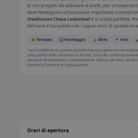
di vini pregiati da abbinare ai piatti, per un'esperie
dove festeggiare un'occasione importante o semplicem
Steakhouse Chesa Leukerbad
è la scelta perfetta. Pr
deliziare il tuo palato con i sapori unici di questo in
🌞 Terrazza
🅿️ Parcheggio
🍺 Birra
🍷 Vino

I testi pubblicati su questa piattaforma sono generati automatic
utilizzabilità delle informazioni fornite. L’uso dei contenuti avvie
derivanti direttamente o indirettamente dall’uso dei testi, nei lim
tramite la funzione di segnalazione.
Orari di apertura