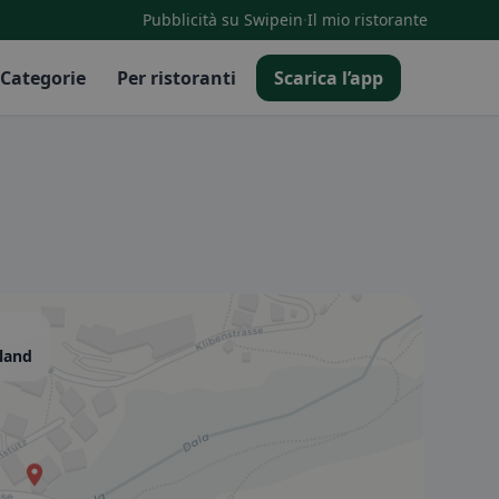
·
Pubblicità su Swipein
Il mio ristorante
Categorie
Per ristoranti
Scarica l’app
rland