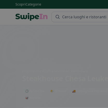
Scopri
Categorie
Swipein Homepage
Ringstrasse 225, 3954 Leukerbad, Switzerland
Steakhouse Chesa Leuk
🕒 Aperto ora
🌤 Terrazza
🚚 Consegna a domicilio
🥡 Asporto