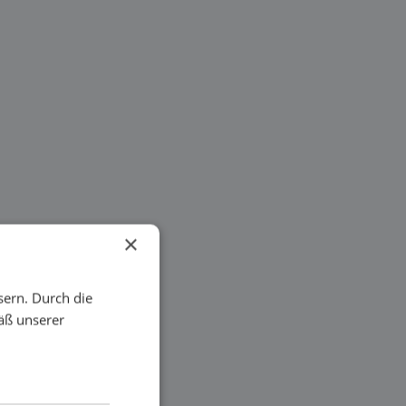
×
sern. Durch die
äß unserer