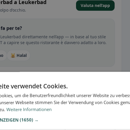
erbad a Leukerbad
Valuta nell’app
olpo d’occhio.
a per te?
Leukerbad direttamente nell’app — in base al tuo stile
RT a capire se questo ristorante è davvero adatto a loro.
no
🕌 Halal
sperienza
ite verwendet Cookies.
tutto per senza glutine, vegano, vegetariano o halal.
okies, um die Benutzerfreundlichkeit unserer Website zu verbes
unserer Webseite stimmen Sie der Verwendung von Cookies gem
 zu.
Weitere Informationen
ANZEIGEN
(1650) →