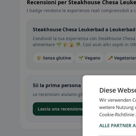
Recensioni per Steakhouse Chesa Leuk
I badge rendono le esperienze reali comprensibili a c
Steakhouse Chesa Leukerbad a Leukerbad f
Condividi la tua esperienza con Steakhouse Chesa 
alimentare 🌱 🌾 🕌 🥬. Così aiuti altri ospiti in O
🌾 Senza glutine
🌱 Vegano
🥕 Vegetaria
Sii la prima persona a condividere la tua e
Diese Webse
Le recensioni aiutano gli altri a decidere — soprat
Wir verwenden Co
weitere Nutzung 
Lascia una recensione nell’app
Cookie-Richtlinie
ALLE PARTNER 