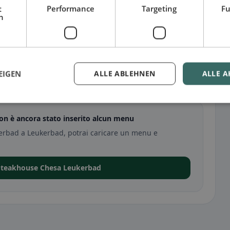
t
Performance
Targeting
Fu
h
EIGEN
ALLE ABLEHNEN
ALLE A
Leukerbad
n è ancora stato inserito alcun menu
erbad a Leukerbad, potrai caricare un menu e
 Steakhouse Chesa Leukerbad