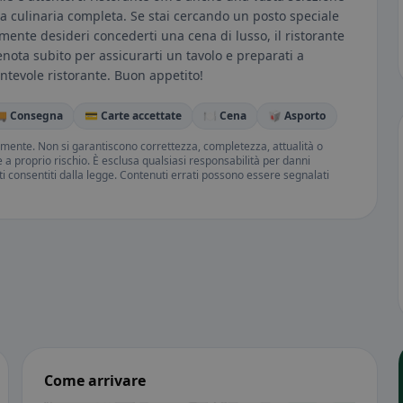
nza culinaria completa. Se stai cercando un posto speciale
ente desideri concederti una cena di lusso, il ristorante
enota subito per assicurarti un tavolo e preparati a
cantevole ristorante. Buon appetito!
 Consegna
💳 Carte accettate
🍽️ Cena
🥡 Asporto
amente. Non si garantiscono correttezza, completezza, attualità o
ne a proprio rischio. È esclusa qualsiasi responsabilità per danni
iti consentiti dalla legge. Contenuti errati possono essere segnalati
Come arrivare