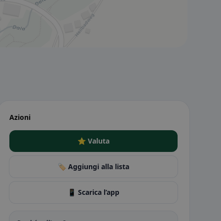
Azioni
⭐ Valuta
🏷️ Aggiungi alla lista
📱 Scarica l’app