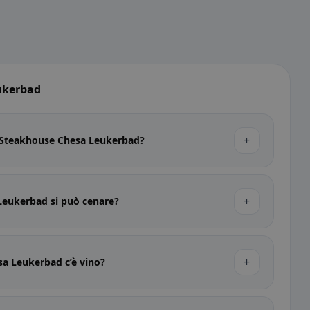
ukerbad
+
di Steakhouse Chesa Leukerbad?
+
Leukerbad si può cenare?
+
a Leukerbad c’è vino?