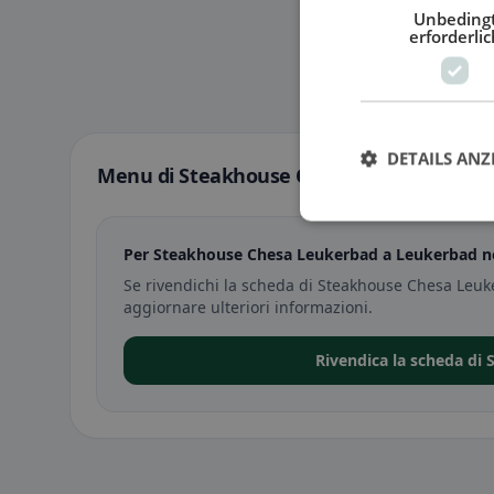
Unbeding
erforderlic
DETAILS ANZ
Menu di Steakhouse Chesa Leukerbad a 
Per Steakhouse Chesa Leukerbad a Leukerbad no
Se rivendichi la scheda di Steakhouse Chesa Leuk
aggiornare ulteriori informazioni.
Rivendica la scheda di