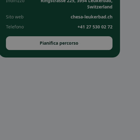
Indirizzo
Ringstrasse 225, 3954 Leukerbad,
Switzerland
Sito web
chesa-leukerbad.ch
Telefono
+41 27 530 02 72
Pianifica percorso