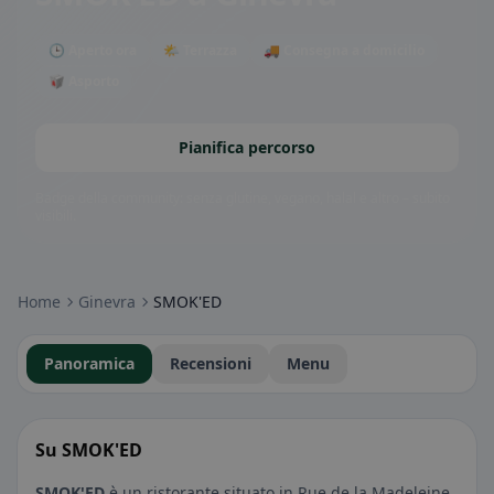
🕒 Aperto ora
🌤 Terrazza
🚚 Consegna a domicilio
🥡 Asporto
Pianifica percorso
Badge della community: senza glutine, vegano, halal e altro – subito
visibili.
Home
Ginevra
SMOK'ED
Panoramica
Recensioni
Menu
Su SMOK'ED
SMOK'ED
è un ristorante situato in Rue de la Madeleine