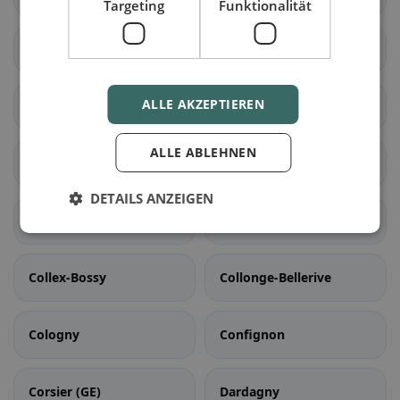
Targeting
Funktionalität
Bernex
Carouge (GE)
ALLE AKZEPTIEREN
Cartigny
Céligny
ALLE ABLEHNEN
Chancy
Chêne-Bougeries
DETAILS ANZEIGEN
Chêne-Bourg
Choulex
Collex-Bossy
Collonge-Bellerive
Cologny
Confignon
Corsier (GE)
Dardagny