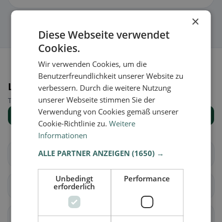
×
Diese Webseite verwendet
Cookies.
Wir verwenden Cookies, um die
Benutzerfreundlichkeit unserer Website zu
Luoghi nelle vicinanze
verbessern. Durch die weitere Nutzung
unserer Webseite stimmen Sie der
Trova il luogo giusto per la tua ricerca di ristoranti.
Verwendung von Cookies gemäß unserer
Mostra tutti i luoghi
Cookie-Richtlinie zu.
Weitere
Informationen
ALLE PARTNER ANZEIGEN
(1650) →
Aire-la-Ville
Anières
Unbedingt
Performance
Avully
Avusy
erforderlich
Bardonnex
Bellevue