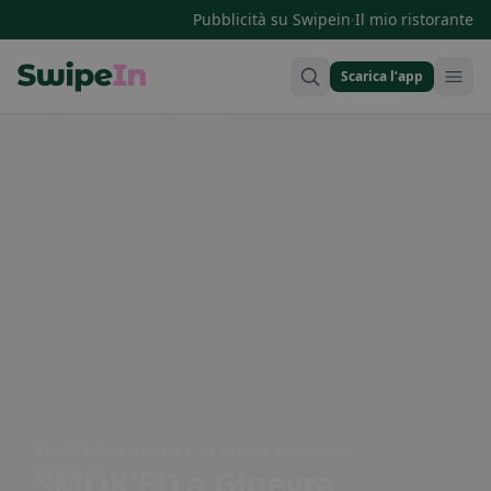
·
Pubblicità su Swipein
Il mio ristorante
Scarica l’app
Swipein Homepage
Rue de la Madeleine 8, 1204 Genève, Switzerland
SMOK'ED
a Ginevra