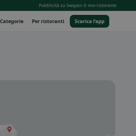
·
Pubblicità su Swipein
Il mio ristorante
Categorie
Per ristoranti
Scarica l’app