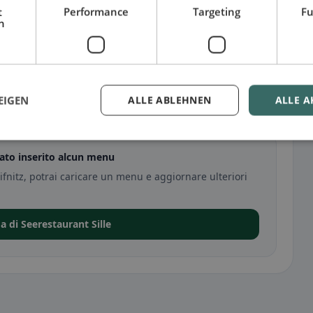
t
Performance
Targeting
Fu
h
EIGEN
ALLE ABLEHNEN
ALLE A
tato inserito alcun menu
ifnitz, potrai caricare un menu e aggiornare ulteriori
a di Seerestaurant Sille