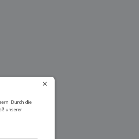
×
sern. Durch die
äß unserer