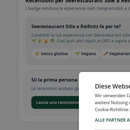
Recensioni per Seerestaurant Sille a Rei
I badge rendono le esperienze reali comprensibili a c
Seerestaurant Sille a Reifnitz fa per te?
Condividi la tua esperienza con Seerestaurant Sille
🌱 🌾 🕌 🥬. Così aiuti altri ospiti in ORT a capire
🌾 Senza glutine
🌱 Vegano
🥕 Vegetaria
Sii la prima persona a condividere la tua e
Diese Webse
Le recensioni aiutano gli altri a decidere — soprat
Wir verwenden Co
weitere Nutzung 
Lascia una recensione nell’app
Cookie-Richtlinie
ALLE PARTNER 