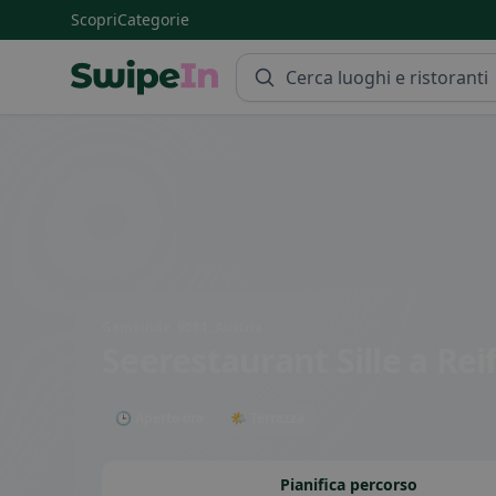
Scopri
Categorie
Swipein Homepage
Gemeinde, 9081, Austria
Seerestaurant Sille
a Rei
🕒 Aperto ora
🌤 Terrazza
Pianifica percorso