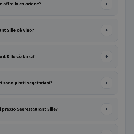
+
e offre la colazione?
+
nt Sille c’è vino?
+
t Sille c’è birra?
+
ci sono piatti vegetariani?
+
i presso Seerestaurant Sille?