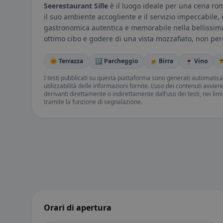
Seerestaurant Sille
è il luogo ideale per una cena rom
il suo ambiente accogliente e il servizio impeccabile, 
gastronomica autentica e memorabile nella bellissima 
ottimo cibo e godere di una vista mozzafiato, non perd
🌞 Terrazza
🅿️ Parcheggio
🍺 Birra
🍷 Vino

I testi pubblicati su questa piattaforma sono generati automatic
utilizzabilità delle informazioni fornite. L’uso dei contenuti avvie
derivanti direttamente o indirettamente dall’uso dei testi, nei lim
tramite la funzione di segnalazione.
Orari di apertura