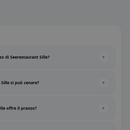
+
zzo di Seerestaurant Sille?
+
Sille si può cenare?
+
lle offre il pranzo?