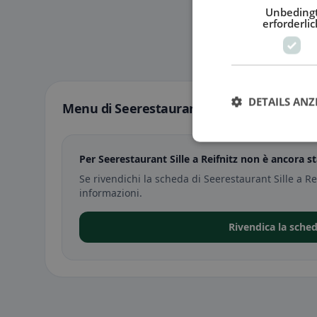
Unbeding
erforderlic
DETAILS ANZ
Menu di Seerestaurant Sille a Reifnitz
Per Seerestaurant Sille a Reifnitz non è ancora s
Se rivendichi la scheda di Seerestaurant Sille a Re
informazioni.
Rivendica la sched