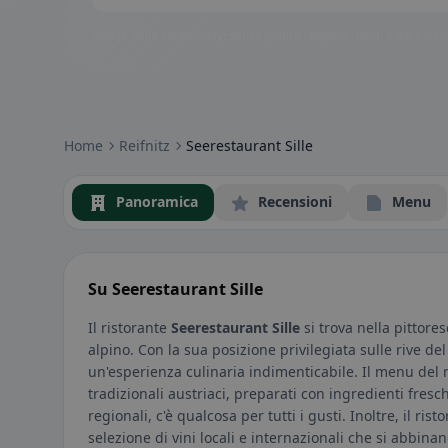
Badge della community: senza glutine, vegano, halal e altro – subi
Home
Reifnitz
Seerestaurant Sille
Panoramica
Recensioni
Menu
Su Seerestaurant Sille
Il ristorante
Seerestaurant Sille
si trova nella pittore
alpino. Con la sua posizione privilegiata sulle rive del
un'esperienza culinaria indimenticabile. Il menu del r
tradizionali austriaci, preparati con ingredienti freschi
regionali, c'è qualcosa per tutti i gusti. Inoltre, il ri
selezione di vini locali e internazionali che si abbinan