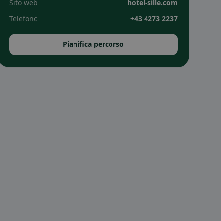
Sito web
hotel-sille.com
Telefono
+43 4273 2237
Pianifica percorso