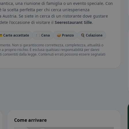
antica, una riunione di famiglia o un evento speciale. Con
è la scelta perfetta per chi cerca un'esperienza
Austria. Se siete in cerca di un ristorante dove gustare
ete l'occasione di visitare il
Seerestaurant Sille
.
 Carte accettate
🍽️ Cena
🥪 Pranzo
🍳 Colazione
amente. Non si garantiscono correttezza, completezza, attualità o
ne a proprio rischio. È esclusa qualsiasi responsabilità per danni
iti consentiti dalla legge. Contenuti errati possono essere segnalati
Come arrivare