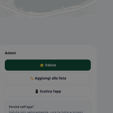
Azioni
⭐ Valuta
🏷️ Aggiungi alla lista
📱 Scarica l’app
Perché nell’app?
Valuta più velocemente, usa la lista e scopri