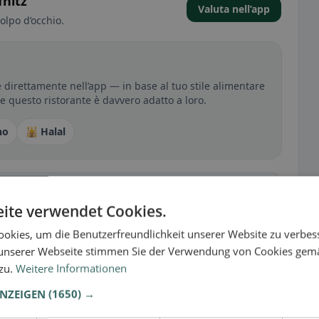
fnitz
Valuta nell’app
olpo d’occhio.
 direttamente nell’app — in base al tuo stile alimentare
 se questo ristorante è davvero adatto a loro.
no
🕌 Halal
sperienza
ite verwendet Cookies.
tutto per senza glutine, vegano, vegetariano o halal.
okies, um die Benutzerfreundlichkeit unserer Website zu verbes
unserer Webseite stimmen Sie der Verwendung von Cookies gem
 zu.
Weitere Informationen
ANZEIGEN
(1650) →