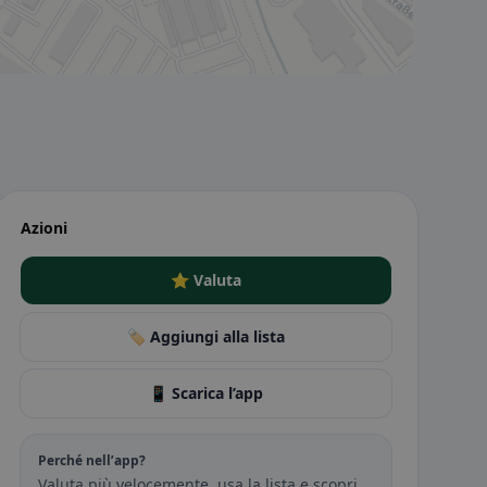
Azioni
⭐ Valuta
🏷️ Aggiungi alla lista
📱 Scarica l’app
Perché nell’app?
Valuta più velocemente, usa la lista e scopri