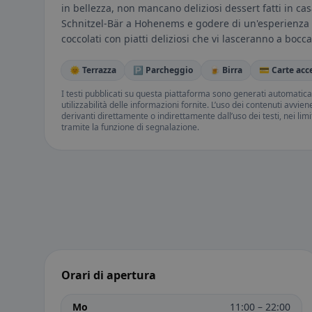
in bellezza, non mancano deliziosi dessert fatti in cas
Schnitzel-Bär a Hohenems e godere di un'esperienza cu
coccolati con piatti deliziosi che vi lasceranno a bocc
🌞 Terrazza
🅿️ Parcheggio
🍺 Birra
💳 Carte acc
I testi pubblicati su questa piattaforma sono generati automatic
utilizzabilità delle informazioni fornite. L’uso dei contenuti avvie
derivanti direttamente o indirettamente dall’uso dei testi, nei lim
tramite la funzione di segnalazione.
Orari di apertura
Mo
11:00 – 22:00