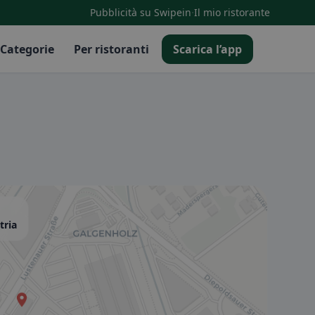
·
Pubblicità su Swipein
Il mio ristorante
Categorie
Per ristoranti
Scarica l’app
tria