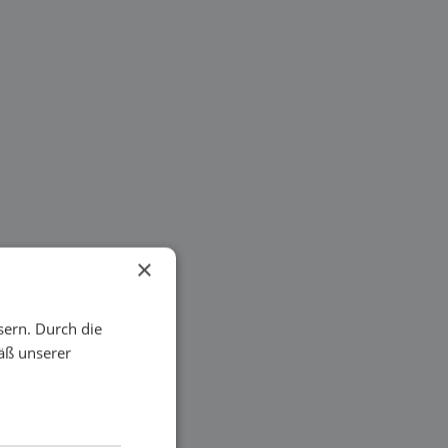
×
sern. Durch die
äß unserer