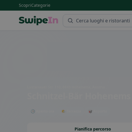
Scopri
Categorie
Swipein Homepage
Lustenauer Str. 110, 6845 Hohenems, Austria
Schnitzel-Bär Hohenems
🕒 Aperto ora
🌤 Terrazza
🥡 Asporto
Pianifica percorso