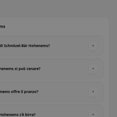
ems
+
o di Schnitzel-Bär Hohenems?
+
ohenems si può cenare?
+
nems offre il pranzo?
+
 Hohenems c’è birra?