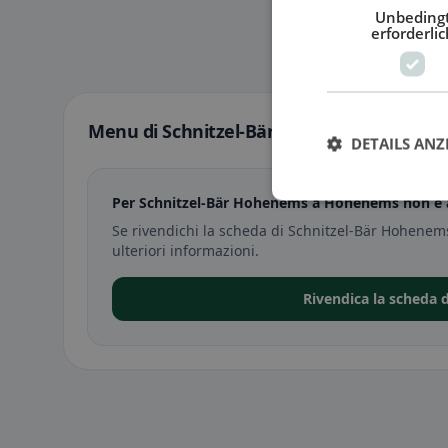
Unbeding
erforderlic
Menu di Schnitzel-Bär Hohenems a Hoh
DETAILS ANZ
Per Schnitzel-Bär Hohenems a Hohenems non è a
Se rivendichi la scheda di Schnitzel-Bär Hohene
ulteriori informazioni.
Rivendica la scheda 