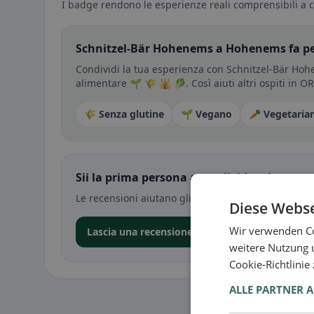
I badge rendono le esperienze reali comprensibili a c
Schnitzel-Bär Hohenems a Hohenems fa pe
Condividi la tua esperienza con Schnitzel-Bär Hohe
alimentare 🌱 🌾 🕌 🥬. Così aiuti altri ospiti in O
🌾 Senza glutine
🌱 Vegano
🥕 Vegetaria
Sii la prima persona a condividere la tua e
Le recensioni aiutano gli altri a decidere — soprat
Diese Webse
Wir verwenden Co
Lascia una recensione nell’app
weitere Nutzung 
Cookie-Richtlinie
ALLE PARTNER 