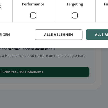
t
Performance
Targeting
Fu
h
enems
EIGEN
ALLE ABLEHNEN
ALLE A
ncora stato inserito alcun menu
ms a Hohenems, potrai caricare un menu e aggiornare
di Schnitzel-Bär Hohenems