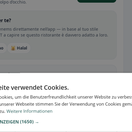
olpo d’occhio.
r te?
nems direttamente nell’app — in base al tuo stile
RT a capire se questo ristorante è davvero adatto a loro.
no
🕌 Halal
sperienza
tutto per senza glutine, vegano, vegetariano o halal.
ite verwendet Cookies.
okies, um die Benutzerfreundlichkeit unserer Website zu verbes
unserer Webseite stimmen Sie der Verwendung von Cookies gem
 zu.
Weitere Informationen
ANZEIGEN
(1650) →