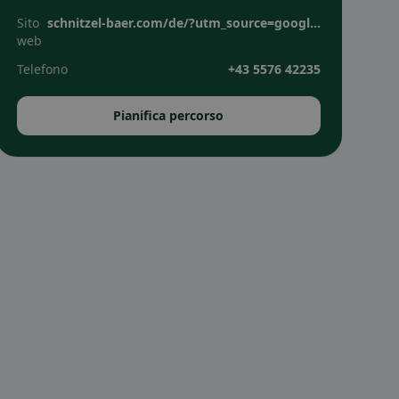
Sito
schnitzel-baer.com/de/?utm_source=google-places&utm_medium=organic
web
Telefono
+43 5576 42235
Pianifica percorso