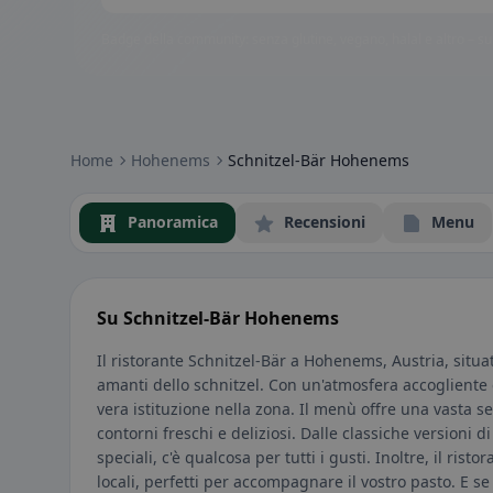
Badge della community: senza glutine, vegano, halal e altro – subi
Home
Hohenems
Schnitzel-Bär Hohenems
Panoramica
Recensioni
Menu
Su Schnitzel-Bär Hohenems
Il ristorante Schnitzel-Bär a Hohenems, Austria, situato
amanti dello schnitzel. Con un'atmosfera accogliente 
vera istituzione nella zona. Il menù offre una vasta sel
contorni freschi e deliziosi. Dalle classiche versioni d
speciali, c'è qualcosa per tutti i gusti. Inoltre, il ris
locali, perfetti per accompagnare il vostro pasto. E se