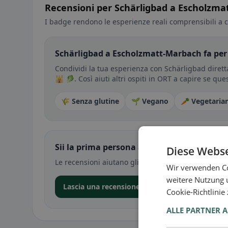
Recensioni per Schärligbad a Escholzm
I badge rendono le esperienze reali comprensibili a c
Schärligbad a Escholzmatt-Marbach fa per
Condividi la tua esperienza con Schärligbad dirett
🕌 🥬. Così aiuti altri ospiti in ORT a capire se que
🌾 Senza glutine
🌱 Vegano
🥕 Vegetaria
Sii la prima persona a condividere la tua e
Diese Webse
Le recensioni aiutano gli altri a decidere — soprat
Wir verwenden Co
weitere Nutzung 
Lascia una recensione nell’app
Cookie-Richtlinie
ALLE PARTNER 