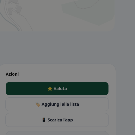
Azioni
⭐ Valuta
🏷️ Aggiungi alla lista
📱 Scarica l’app