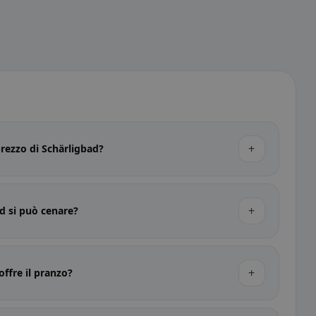
+
 prezzo di Schärligbad?
+
d si può cenare?
+
offre il pranzo?