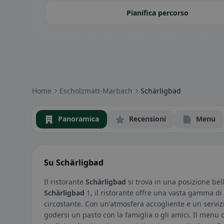
Pianifica percorso
Badge della community: senza glutine, vegano, halal e altro – subi
Home
Escholzmatt-Marbach
Schärligbad
Panoramica
Recensioni
Menu
Su Schärligbad
Il ristorante
Schärligbad
si trova in una posizione bel
Schärligbad
1, il ristorante offre una vasta gamma di
circostante. Con un'atmosfera accogliente e un servizi
godersi un pasto con la famiglia o gli amici. Il menu 