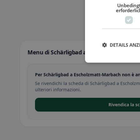
Unbeding
erforderlic
DETAILS ANZ
Menu di Schärligbad a Escholzmatt-Marb
Per Schärligbad a Escholzmatt-Marbach non è an
Se rivendichi la scheda di Schärligbad a Escholz
ulteriori informazioni.
Rivendica la s