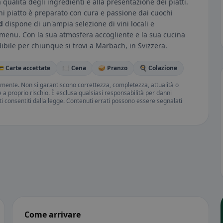
a qualità degli ingredienti e alla presentazione dei piatti.
ogni piatto è preparato con cura e passione dai cuochi
d
dispone di un'ampia selezione di vini locali e
l menu. Con la sua atmosfera accogliente e la sua cucina
bile per chiunque si trovi a Marbach, in Svizzera.
 Carte accettate
🍽️ Cena
🥪 Pranzo
🍳 Colazione
amente. Non si garantiscono correttezza, completezza, attualità o
ne a proprio rischio. È esclusa qualsiasi responsabilità per danni
iti consentiti dalla legge. Contenuti errati possono essere segnalati
Come arrivare