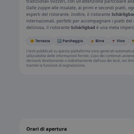
tradizionali svizzeri, con un'attenzione particolare all
Dalle zuppe alle insalate, ai primi e secondi piatti, 
esperti del ristorante. Inoltre, il ristorante
Schärligba
internazionali, perfetti per accompagnare i piatti de
deliziosa, il ristorante
Schärligbad
è una meta imperdi
🌞 Terrazza
🅿️ Parcheggio
🍺 Birra
🍷 Vino

I testi pubblicati su questa piattaforma sono generati automatic
utilizzabilità delle informazioni fornite. L’uso dei contenuti avvie
derivanti direttamente o indirettamente dall’uso dei testi, nei lim
tramite la funzione di segnalazione.
Orari di apertura