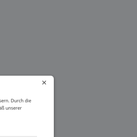
×
sern. Durch die
äß unserer