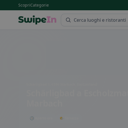
Scopri
Categorie
Swipein Homepage
Schärligbad 1, 6196 Marbach, Switzerland
Schärligbad
a Escholzmat
Marbach
🕒 Aperto ora
🌤 Terrazza