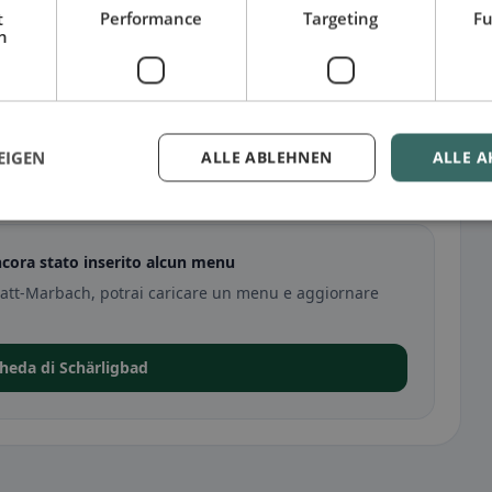
t
Performance
Targeting
Fu
h
EIGEN
ALLE ABLEHNEN
ALLE A
ach
cora stato inserito alcun menu
matt-Marbach, potrai caricare un menu e aggiornare
cheda di Schärligbad