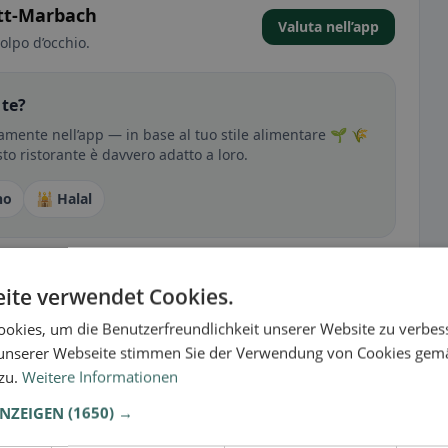
att-Marbach
Valuta nell’app
olpo d’occhio.
 te?
amente nell’app — in base al tuo stile alimentare 🌱 🌾
sto ristorante è davvero adatto a loro.
no
🕌 Halal
sperienza
ite verwendet Cookies.
tutto per senza glutine, vegano, vegetariano o halal.
okies, um die Benutzerfreundlichkeit unserer Website zu verbes
unserer Webseite stimmen Sie der Verwendung von Cookies gem
 zu.
Weitere Informationen
ANZEIGEN
(1650) →