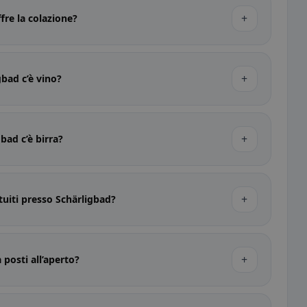
+
fre la colazione?
+
gbad c’è vino?
+
bad c’è birra?
+
tuiti presso Schärligbad?
+
 posti all’aperto?