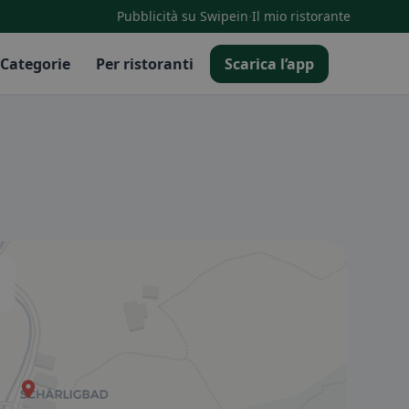
·
Pubblicità su Swipein
Il mio ristorante
Categorie
Per ristoranti
Scarica l’app