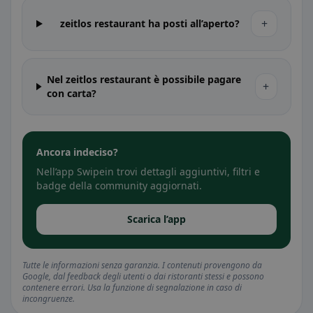
+
zeitlos restaurant ha posti all’aperto?
Nel zeitlos restaurant è possibile pagare
+
con carta?
Ancora indeciso?
Nell’app Swipein trovi dettagli aggiuntivi, filtri e
badge della community aggiornati.
Scarica l’app
Tutte le informazioni senza garanzia. I contenuti provengono da
Google, dal feedback degli utenti o dai ristoranti stessi e possono
contenere errori. Usa la funzione di segnalazione in caso di
incongruenze.