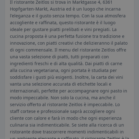
Il ristorante Zeitlos si trova in Marktgasse 4, 6361
Hopfgarten-Markt, Austria ed è un luogo che incarna
l'eleganza e il gusto senza tempo. Con la sua atmosfera
accogliente e raffinata, questo ristorante è il luogo
ideale per gustare piatti prelibati e vini pregiati. La
cucina proposta è una perfetta fusione tra tradizione e
innovazione, con piatti creativi che delizieranno il palato
di ogni commensale. Il menu del ristorante Zeitlos offre
una vasta selezione di piatti, tutti preparati con
ingredienti freschi e di alta qualità. Dai piatti di carne
alla cucina vegetariana, ogni portata è studiata per
soddisfare i gusti più esigenti. Inoltre, la carta dei vini
vanta una selezione accurata di etichette locali e
internazionali, perfette per accompagnare ogni pasto in
modo impeccabile. Non solo la cucina, ma anche il
servizio offerto al ristorante Zeitlos è impeccabile. Lo
staff cortese e professionale saprà accogliere ogni
cliente con calore e farà in modo che ogni esperienza
culinaria sia indimenticabile. Se siete alla ricerca di un
ristorante dove trascorrere momenti indimenticabili in
un ambiente elegante e raffinato, il ristorante Zeitlos è la