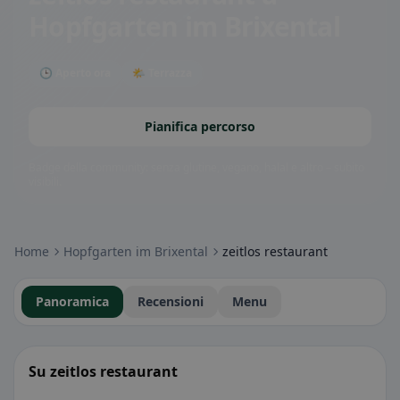
Hopfgarten im Brixental
🕒 Aperto ora
🌤 Terrazza
Pianifica percorso
Badge della community: senza glutine, vegano, halal e altro – subito
visibili.
Home
Hopfgarten im Brixental
zeitlos restaurant
Panoramica
Recensioni
Menu
Su zeitlos restaurant