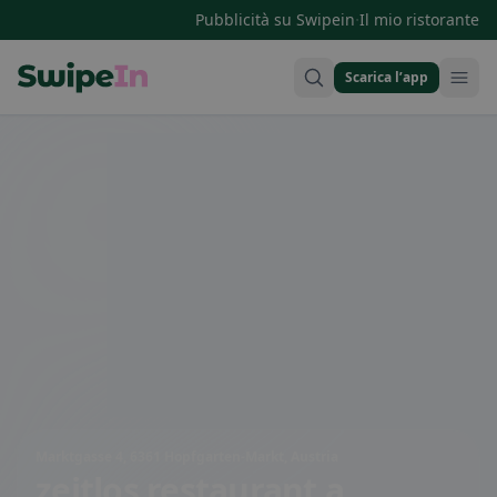
·
Pubblicità su Swipein
Il mio ristorante
Scarica l’app
Swipein Homepage
Marktgasse 4, 6361 Hopfgarten-Markt, Austria
zeitlos restaurant
a