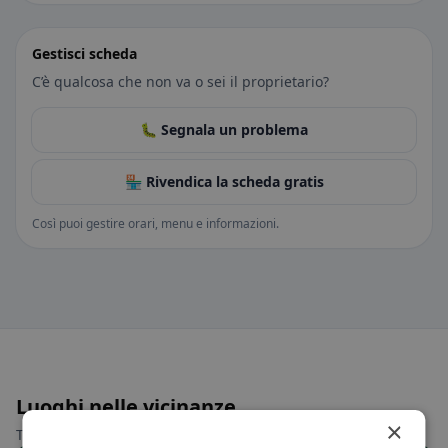
Gestisci scheda
C’è qualcosa che non va o sei il proprietario?
🐛 Segnala un problema
🏪 Rivendica la scheda gratis
Così puoi gestire orari, menu e informazioni.
Luoghi nelle vicinanze
×
Trova il luogo giusto per la tua ricerca di ristoranti.