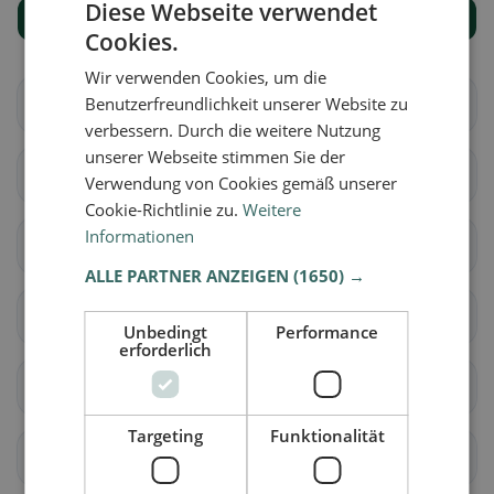
Diese Webseite verwendet
Mostra tutti i luoghi
Cookies.
Wir verwenden Cookies, um die
Benutzerfreundlichkeit unserer Website zu
Aurach bei Kitzbühel
Brixen im Thale
verbessern. Durch die weitere Nutzung
unserer Webseite stimmen Sie der
Fieberbrunn
Going am Wilden Kaiser
Verwendung von Cookies gemäß unserer
Cookie-Richtlinie zu.
Weitere
Informationen
Hochfilzen
Hopfgarten im Brixental
ALLE PARTNER ANZEIGEN
(1650) →
Itter
Jochberg
Unbedingt
Performance
erforderlich
Kirchberg in Tirol
Kirchdorf in Tirol
Targeting
Funktionalität
Kitzbühel
Kössen