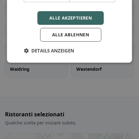
Oberndorf in Tirol
Reith bei Kitzbühel
ALLE AKZEPTIEREN
St. Jakob in Haus
St. Johann in Tirol
ALLE ABLEHNEN
St. Ulrich am Pillersee
Schwendt
DETAILS ANZEIGEN
Waidring
Westendorf
Ristoranti selezionati
Qualche scelta per iniziare subito.