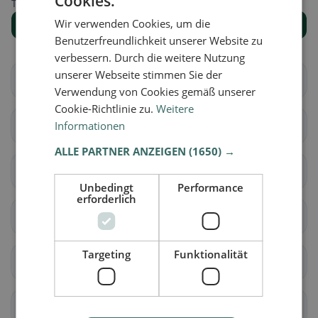
Cookies.
Trova il luogo giusto per la tua ricerca di ristoranti.
Wir verwenden Cookies, um die
Mostra tutti i luoghi
Benutzerfreundlichkeit unserer Website zu
verbessern. Durch die weitere Nutzung
unserer Webseite stimmen Sie der
Aire-la-Ville
Anières
Verwendung von Cookies gemäß unserer
Cookie-Richtlinie zu.
Weitere
Informationen
Avully
Avusy
ALLE PARTNER ANZEIGEN
(1650) →
Bardonnex
Bellevue
Unbedingt
Performance
erforderlich
Bernex
Carouge (GE)
Targeting
Funktionalität
Cartigny
Céligny
Chancy
Chêne-Bougeries