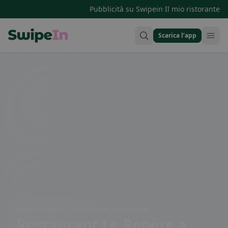
·
Pubblicità su Swipein
Il mio ristorante
Scarica l’app
Swipein Homepage
Rte de l'Etraz 201, 1290 Versoix, Switzerland
Restaurant Le Repère
a