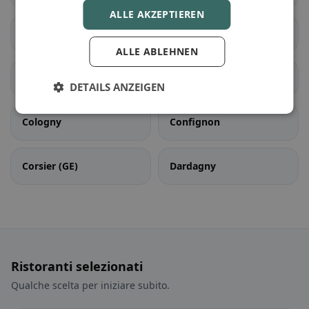
ALLE AKZEPTIEREN
Chêne-Bourg
Choulex
ALLE ABLEHNEN
Collex-Bossy
Collonge-Bellerive
DETAILS ANZEIGEN
Cologny
Confignon
Corsier (GE)
Dardagny
Ristoranti selezionati
Qualche scelta per iniziare subito.