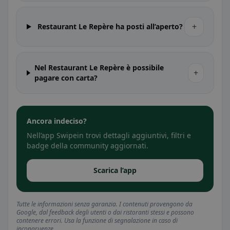
+
Restaurant Le Repère ha posti all’aperto?
Nel Restaurant Le Repère è possibile
+
pagare con carta?
Ancora indeciso?
Nell’app Swipein trovi dettagli aggiuntivi, filtri e
badge della community aggiornati.
Scarica l’app
Tutte le informazioni senza garanzia. I contenuti provengono da
Google, dal feedback degli utenti o dai ristoranti stessi e possono
contenere errori. Usa la funzione di segnalazione in caso di
incongruenze.