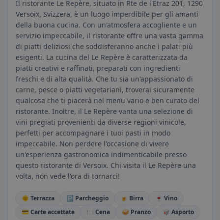
Il ristorante Le Repère, situato in Rte de l'Etraz 201, 1290
Versoix, Svizzera, è un luogo imperdibile per gli amanti
della buona cucina. Con un'atmosfera accogliente e un
servizio impeccabile, il ristorante offre una vasta gamma
di piatti deliziosi che soddisferanno anche i palati più
esigenti. La cucina del Le Repère è caratterizzata da
piatti creativi e raffinati, preparati con ingredienti
freschi e di alta qualità. Che tu sia un'appassionato di
carne, pesce o piatti vegetariani, troverai sicuramente
qualcosa che ti piacerà nel menu vario e ben curato del
ristorante. Inoltre, il Le Repère vanta una selezione di
vini pregiati provenienti da diverse regioni vinicole,
perfetti per accompagnare i tuoi pasti in modo
impeccabile. Non perdere l'occasione di vivere
un'esperienza gastronomica indimenticabile presso
questo ristorante di Versoix. Chi visita il Le Repère una
volta, non vede l'ora di tornarci!
🌞 Terrazza
🅿️ Parcheggio
🍺 Birra
🍷 Vino
💳 Carte accettate
🍽️ Cena
🥪 Pranzo
🥡 Asporto