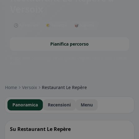
Versoix
🕒 Aperto ora
🌤 Terrazza
🥡 Asporto
Pianifica percorso
Badge della community: senza glutine, vegano, halal e altro – subito
visibili.
Home
Versoix
Restaurant Le Repère
Panoramica
Recensioni
Menu
Su Restaurant Le Repère